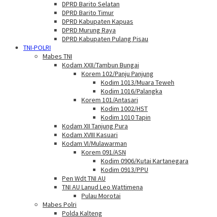
DPRD Barito Selatan
DPRD Barito Timur
DPRD Kabupaten Kapuas
DPRD Murung Raya
DPRD Kabupaten Pulang Pisau
TNI-POLRI
Mabes TNI
Kodam XXII/Tambun Bungai
Korem 102/Panju Panjung
Kodim 1013/Muara Teweh
Kodim 1016/Palangka
Korem 101/Antasari
Kodim 1002/HST
Kodim 1010 Tapin
Kodam XII Tanjung Pura
Kodam XVIII Kasuari
Kodam VI/Mulawarman
Korem 091/ASN
Kodim 0906/Kutai Kartanegara
Kodim 0913/PPU
Pen Wdt TNI AU
TNI AU Lanud Leo Wattimena
Pulau Morotai
Mabes Polri
Polda Kalteng