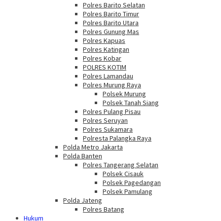
Polres Barito Selatan
Polres Barito Timur
Polres Barito Utara
Polres Gunung Mas
Polres Kapuas
Polres Katingan
Polres Kobar
POLRES KOTIM
Polres Lamandau
Polres Murung Raya
Polsek Murung
Polsek Tanah Siang
Polres Pulang Pisau
Polres Seruyan
Polres Sukamara
Polresta Palangka Raya
Polda Metro Jakarta
Polda Banten
Polres Tangerang Selatan
Polsek Cisauk
Polsek Pagedangan
Polsek Pamulang
Polda Jateng
Polres Batang
Hukum