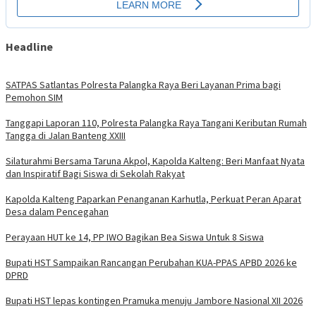
Headline
SATPAS Satlantas Polresta Palangka Raya Beri Layanan Prima bagi
Pemohon SIM
Tanggapi Laporan 110, Polresta Palangka Raya Tangani Keributan Rumah
Tangga di Jalan Banteng XXIII
Silaturahmi Bersama Taruna Akpol, Kapolda Kalteng: Beri Manfaat Nyata
dan Inspiratif Bagi Siswa di Sekolah Rakyat
Kapolda Kalteng Paparkan Penanganan Karhutla, Perkuat Peran Aparat
Desa dalam Pencegahan
Perayaan HUT ke 14, PP IWO Bagikan Bea Siswa Untuk 8 Siswa
Bupati HST Sampaikan Rancangan Perubahan KUA-PPAS APBD 2026 ke
DPRD
Bupati HST lepas kontingen Pramuka menuju Jambore Nasional XII 2026