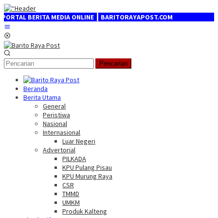
Loncat
ke
TAL BERITA MEDIA ONLINE ┃ BARITORAYAPOST.COM
konten
Menu
Mobile
Pencarian
Beranda
Berita Utama
General
Peristiwa
Nasional
Internasional
Luar Negeri
Advertorial
PILKADA
KPU Pulang Pisau
KPU Murung Raya
CSR
TMMD
UMKM
Produk Kalteng