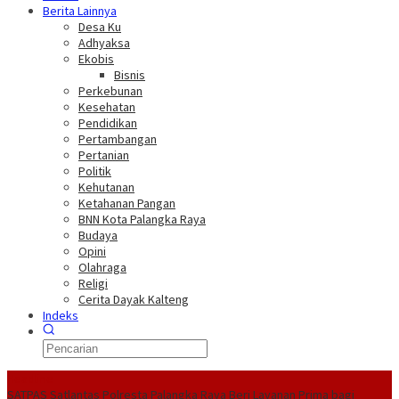
Berita Lainnya
Desa Ku
Adhyaksa
Ekobis
Bisnis
Perkebunan
Kesehatan
Pendidikan
Pertambangan
Pertanian
Politik
Kehutanan
Ketahanan Pangan
BNN Kota Palangka Raya
Budaya
Opini
Olahraga
Religi
Cerita Dayak Kalteng
Indeks
Headline
SATPAS Satlantas Polresta Palangka Raya Beri Layanan Prima bagi