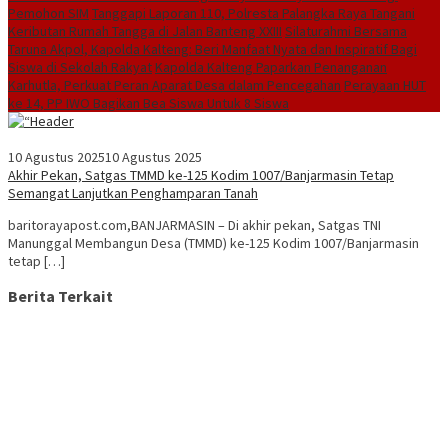
Pemohon SIM
Tanggapi Laporan 110, Polresta Palangka Raya Tangani
Keributan Rumah Tangga di Jalan Banteng XXIII
Silaturahmi Bersama
Taruna Akpol, Kapolda Kalteng: Beri Manfaat Nyata dan Inspiratif Bagi
Siswa di Sekolah Rakyat
Kapolda Kalteng Paparkan Penanganan
Karhutla, Perkuat Peran Aparat Desa dalam Pencegahan
Perayaan HUT
ke 14, PP IWO Bagikan Bea Siswa Untuk 8 Siswa
10 Agustus 2025
10 Agustus 2025
Akhir Pekan, Satgas TMMD ke-125 Kodim 1007/Banjarmasin Tetap
Semangat Lanjutkan Penghamparan Tanah
baritorayapost.com,BANJARMASIN – Di akhir pekan, Satgas TNI
Manunggal Membangun Desa (TMMD) ke-125 Kodim 1007/Banjarmasin
tetap […]
Berita Terkait