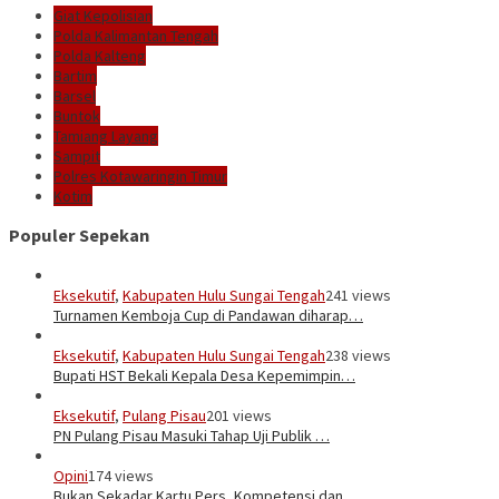
Giat Kepolisian
Polda Kalimantan Tengah
Polda Kalteng
Bartim
Barsel
Buntok
Tamiang Layang
Sampit
Polres Kotawaringin Timur
Kotim
Populer Sepekan
Eksekutif
,
Kabupaten Hulu Sungai Tengah
241 views
Turnamen Kemboja Cup di Pandawan diharap…
Eksekutif
,
Kabupaten Hulu Sungai Tengah
238 views
Bupati HST Bekali Kepala Desa Kepemimpin…
Eksekutif
,
Pulang Pisau
201 views
PN Pulang Pisau Masuki Tahap Uji Publik …
Opini
174 views
Bukan Sekadar Kartu Pers, Kompetensi dan…