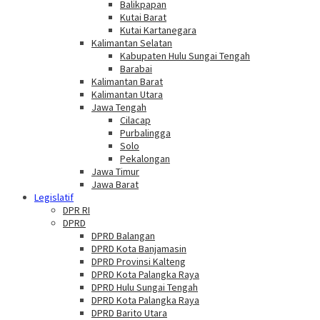
Balikpapan
Kutai Barat
Kutai Kartanegara
Kalimantan Selatan
Kabupaten Hulu Sungai Tengah
Barabai
Kalimantan Barat
Kalimantan Utara
Jawa Tengah
Cilacap
Purbalingga
Solo
Pekalongan
Jawa Timur
Jawa Barat
Legislatif
DPR RI
DPRD
DPRD Balangan
DPRD Kota Banjamasin
DPRD Provinsi Kalteng
DPRD Kota Palangka Raya
DPRD Hulu Sungai Tengah
DPRD Kota Palangka Raya
DPRD Barito Utara