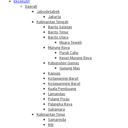
Eksekutif
Daerah
Jabodetabek
Jakarta
Kalimantan Tengah
Barito Selatan
Barito Timur
Barito Utara
Muara Teweh
Murung Raya
Puruk Cahu
Kejari Murung Raya
Kabupaten Gumas
Gunung Mas
Kapuas
Kotawaringi Barat
Kotawaringin Barat
Kuala Pembuang
Lamandau
Pulang Pisau
Palangka Raya
Sukamara
Kalimantan Timur
Samarinda
IKN