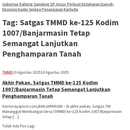
Gubernur Kalteng Gandeng GP Ansor Perkuat Ketahanan Daerah,
Ekonomi Kader hingga Penanganan Karhutla
Tag:
Satgas TMMD ke-125 Kodim
1007/Banjarmasin Tetap
Semangat Lanjutkan
Penghamparan Tanah
Vananta
TMMD
10 Agustus 2025
10 Agustus 2025
3264
Akhir Pekan, Satgas TMMD ke-125 Kodim
1007/Banjarmasin Tetap Semangat Lanjutkan
Penghamparan Tanah
baritorayapost.com,BANJARMASIN – Di akhir pekan, Satgas TNI
Manunggal Membangun Desa (TMMD) ke-125 Kodim 1007/Banjarmasin
tetap […]
Tidak Ada Pos Lagi.