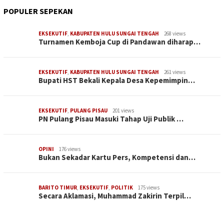
POPULER SEPEKAN
EKSEKUTIF
,
KABUPATEN HULU SUNGAI TENGAH
268 views
Turnamen Kemboja Cup di Pandawan diharap…
EKSEKUTIF
,
KABUPATEN HULU SUNGAI TENGAH
261 views
Bupati HST Bekali Kepala Desa Kepemimpin…
EKSEKUTIF
,
PULANG PISAU
201 views
PN Pulang Pisau Masuki Tahap Uji Publik …
OPINI
176 views
Bukan Sekadar Kartu Pers, Kompetensi dan…
BARITO TIMUR
,
EKSEKUTIF
,
POLITIK
175 views
Secara Aklamasi, Muhammad Zakirin Terpil…