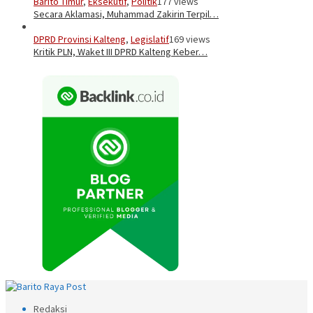
Barito Timur
,
Eksekutif
,
Politik
177 views
Secara Aklamasi, Muhammad Zakirin Terpil…
DPRD Provinsi Kalteng
,
Legislatif
169 views
Kritik PLN, Waket III DPRD Kalteng Keber…
Redaksi