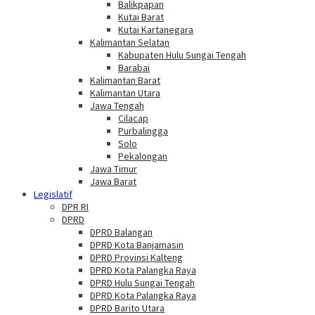
Balikpapan
Kutai Barat
Kutai Kartanegara
Kalimantan Selatan
Kabupaten Hulu Sungai Tengah
Barabai
Kalimantan Barat
Kalimantan Utara
Jawa Tengah
Cilacap
Purbalingga
Solo
Pekalongan
Jawa Timur
Jawa Barat
Legislatif
DPR RI
DPRD
DPRD Balangan
DPRD Kota Banjamasin
DPRD Provinsi Kalteng
DPRD Kota Palangka Raya
DPRD Hulu Sungai Tengah
DPRD Kota Palangka Raya
DPRD Barito Utara