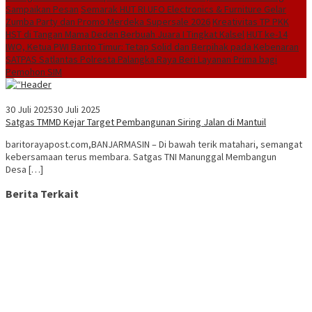
Sampaikan Pesan
Semarak HUT RI UFO Electronics & Furniture Gelar
Zumba Party dan Promo Merdeka Supersale 2026
Kreativitas TP PKK
HST di Tangan Mama Deden Berbuah Juara I Tingkat Kalsel
HUT ke-14
IWO, Ketua PWI Barito Timur: Tetap Solid dan Berpihak pada Kebenaran
SATPAS Satlantas Polresta Palangka Raya Beri Layanan Prima bagi
Pemohon SIM
30 Juli 2025
30 Juli 2025
Satgas TMMD Kejar Target Pembangunan Siring Jalan di Mantuil
baritorayapost.com,BANJARMASIN – Di bawah terik matahari, semangat
kebersamaan terus membara. Satgas TNI Manunggal Membangun
Desa […]
Berita Terkait