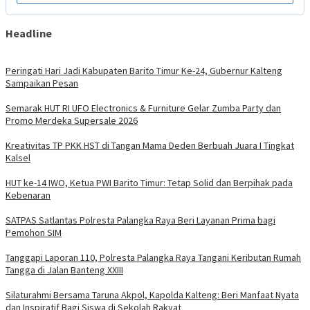
Headline
Peringati Hari Jadi Kabupaten Barito Timur Ke-24, Gubernur Kalteng
Sampaikan Pesan
Semarak HUT RI UFO Electronics & Furniture Gelar Zumba Party dan
Promo Merdeka Supersale 2026
Kreativitas TP PKK HST di Tangan Mama Deden Berbuah Juara I Tingkat
Kalsel
HUT ke-14 IWO, Ketua PWI Barito Timur: Tetap Solid dan Berpihak pada
Kebenaran
SATPAS Satlantas Polresta Palangka Raya Beri Layanan Prima bagi
Pemohon SIM
Tanggapi Laporan 110, Polresta Palangka Raya Tangani Keributan Rumah
Tangga di Jalan Banteng XXIII
Silaturahmi Bersama Taruna Akpol, Kapolda Kalteng: Beri Manfaat Nyata
dan Inspiratif Bagi Siswa di Sekolah Rakyat