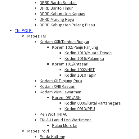
DPRD Barito Selatan
DPRD Barito Timur
DPRD Kabupaten Kapuas
DPRD Murung Raya
DPRD Kabupaten Pulang Pisau
TNI-POLRI
Mabes TNI
Kodam XXII/Tambun Bungai
Korem 102/Panju Panjung
Kodim 1013/Muara Teweh
Kodim 1016/Palangka
Korem 101/Antasari
Kodim 1002/HST
Kodim 1010 Tapin
Kodam XII Tanjung Pura
Kodam XVIII Kasuari
Kodam VI/Mulawarman
Korem 091/ASN
Kodim 0906/Kutai Kartanegara
Kodim 0913/PPU
Pen Wdt TNI AU
TNI AU Lanud Leo Wattimena
Pulau Morotai
Mabes Polri
Polda Kalteng