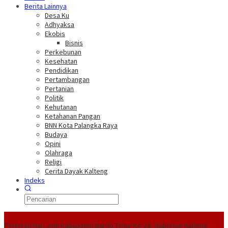
Berita Lainnya
Desa Ku
Adhyaksa
Ekobis
Bisnis
Perkebunan
Kesehatan
Pendidikan
Pertambangan
Pertanian
Politik
Kehutanan
Ketahanan Pangan
BNN Kota Palangka Raya
Budaya
Opini
Olahraga
Religi
Cerita Dayak Kalteng
Indeks
Headline
Peringati Hari Jadi Kabupaten Barito Timur Ke-24, Gubernur Kalteng