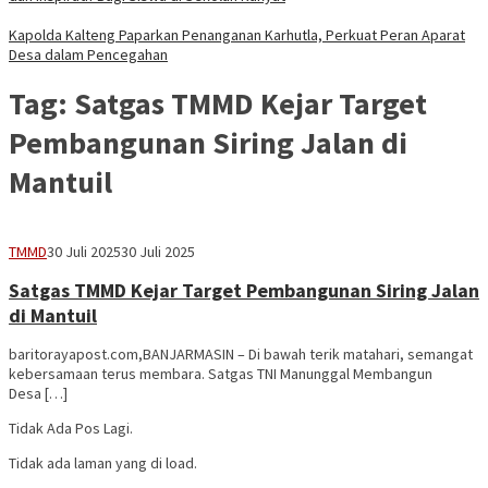
Kapolda Kalteng Paparkan Penanganan Karhutla, Perkuat Peran Aparat
Desa dalam Pencegahan
Tag:
Satgas TMMD Kejar Target
Pembangunan Siring Jalan di
Mantuil
Vananta
TMMD
30 Juli 2025
30 Juli 2025
3264
Satgas TMMD Kejar Target Pembangunan Siring Jalan
di Mantuil
baritorayapost.com,BANJARMASIN – Di bawah terik matahari, semangat
kebersamaan terus membara. Satgas TNI Manunggal Membangun
Desa […]
Tidak Ada Pos Lagi.
Tidak ada laman yang di load.