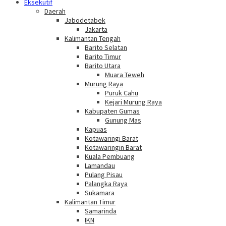
Eksekutif
Daerah
Jabodetabek
Jakarta
Kalimantan Tengah
Barito Selatan
Barito Timur
Barito Utara
Muara Teweh
Murung Raya
Puruk Cahu
Kejari Murung Raya
Kabupaten Gumas
Gunung Mas
Kapuas
Kotawaringi Barat
Kotawaringin Barat
Kuala Pembuang
Lamandau
Pulang Pisau
Palangka Raya
Sukamara
Kalimantan Timur
Samarinda
IKN