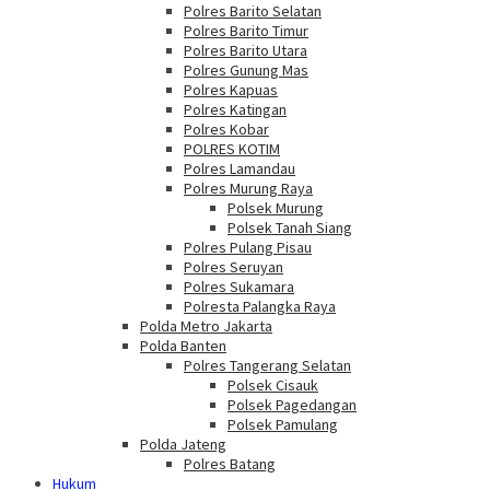
Polres Barito Selatan
Polres Barito Timur
Polres Barito Utara
Polres Gunung Mas
Polres Kapuas
Polres Katingan
Polres Kobar
POLRES KOTIM
Polres Lamandau
Polres Murung Raya
Polsek Murung
Polsek Tanah Siang
Polres Pulang Pisau
Polres Seruyan
Polres Sukamara
Polresta Palangka Raya
Polda Metro Jakarta
Polda Banten
Polres Tangerang Selatan
Polsek Cisauk
Polsek Pagedangan
Polsek Pamulang
Polda Jateng
Polres Batang
Hukum