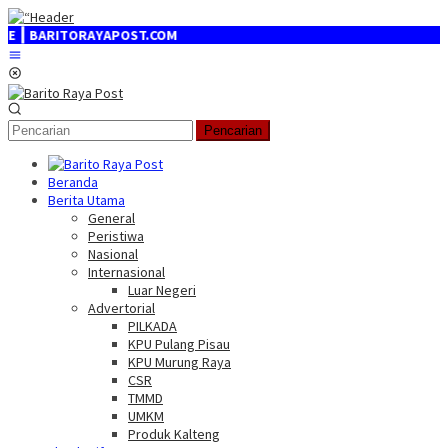
Loncat
ke
 BARITORAYAPOST.COM
konten
Menu
Mobile
Pencarian
Beranda
Berita Utama
General
Peristiwa
Nasional
Internasional
Luar Negeri
Advertorial
PILKADA
KPU Pulang Pisau
KPU Murung Raya
CSR
TMMD
UMKM
Produk Kalteng