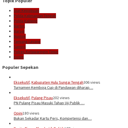
Topik Populer
Giat Kepolisian
Polda Kalimantan Tengah
Polda Kalteng
Bartim
Barsel
Buntok
Tamiang Layang
Sampit
Polres Kotawaringin Timur
Kotim
Populer Sepekan
Eksekutif
,
Kabupaten Hulu Sungai Tengah
306 views
Turnamen Kemboja Cup di Pandawan diharap…
Eksekutif
,
Pulang Pisau
202 views
PN Pulang Pisau Masuki Tahap Uji Publik …
Opini
180 views
Bukan Sekadar Kartu Pers, Kompetensi dan…