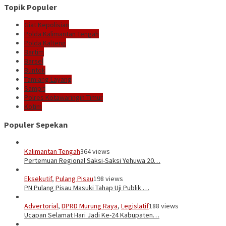
Topik Populer
Giat Kepolisian
Polda Kalimantan Tengah
Polda Kalteng
Bartim
Barsel
Buntok
Tamiang Layang
Sampit
Polres Kotawaringin Timur
Kotim
Populer Sepekan
Kalimantan Tengah
364 views
Pertemuan Regional Saksi-Saksi Yehuwa 20…
Eksekutif
,
Pulang Pisau
198 views
PN Pulang Pisau Masuki Tahap Uji Publik …
Advertorial
,
DPRD Murung Raya
,
Legislatif
188 views
Ucapan Selamat Hari Jadi Ke-24 Kabupaten…