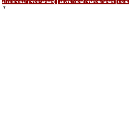
RUSAHAAN) ┃ ADVERTORIAl PEMERINTAHAN ┃ UKURAN BANNER 970 X 250