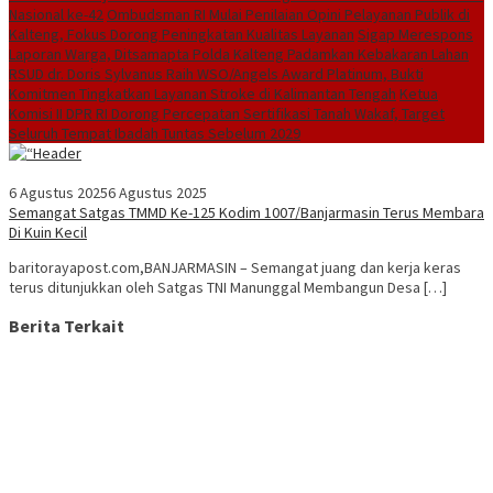
Nasional ke-42
Ombudsman RI Mulai Penilaian Opini Pelayanan Publik di
Kalteng, Fokus Dorong Peningkatan Kualitas Layanan
Sigap Merespons
Laporan Warga, Ditsamapta Polda Kalteng Padamkan Kebakaran Lahan
RSUD dr. Doris Sylvanus Raih WSO/Angels Award Platinum, Bukti
Komitmen Tingkatkan Layanan Stroke di Kalimantan Tengah
Ketua
Komisi II DPR RI Dorong Percepatan Sertifikasi Tanah Wakaf, Target
Seluruh Tempat Ibadah Tuntas Sebelum 2029
6 Agustus 2025
6 Agustus 2025
Semangat Satgas TMMD Ke-125 Kodim 1007/Banjarmasin Terus Membara
Di Kuin Kecil
baritorayapost.com,BANJARMASIN – Semangat juang dan kerja keras
terus ditunjukkan oleh Satgas TNI Manunggal Membangun Desa […]
Berita Terkait