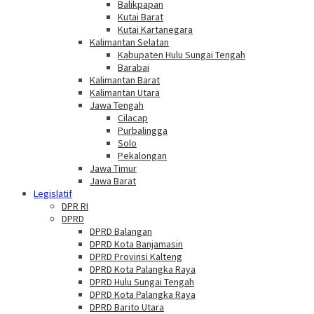
Balikpapan
Kutai Barat
Kutai Kartanegara
Kalimantan Selatan
Kabupaten Hulu Sungai Tengah
Barabai
Kalimantan Barat
Kalimantan Utara
Jawa Tengah
Cilacap
Purbalingga
Solo
Pekalongan
Jawa Timur
Jawa Barat
Legislatif
DPR RI
DPRD
DPRD Balangan
DPRD Kota Banjamasin
DPRD Provinsi Kalteng
DPRD Kota Palangka Raya
DPRD Hulu Sungai Tengah
DPRD Kota Palangka Raya
DPRD Barito Utara