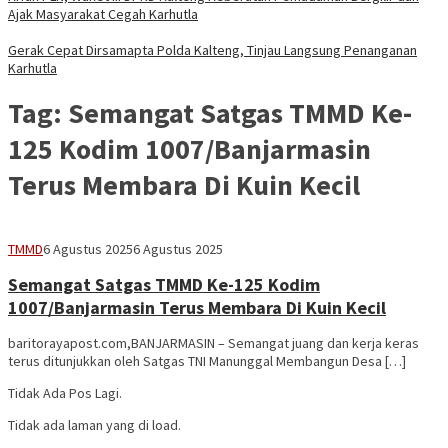
Ajak Masyarakat Cegah Karhutla
Gerak Cepat Dirsamapta Polda Kalteng, Tinjau Langsung Penanganan
Karhutla
Tag:
Semangat Satgas TMMD Ke-
125 Kodim 1007/Banjarmasin
Terus Membara Di Kuin Kecil
Vananta
TMMD
6 Agustus 2025
6 Agustus 2025
3264
Semangat Satgas TMMD Ke-125 Kodim
1007/Banjarmasin Terus Membara Di Kuin Kecil
baritorayapost.com,BANJARMASIN – Semangat juang dan kerja keras
terus ditunjukkan oleh Satgas TNI Manunggal Membangun Desa […]
Tidak Ada Pos Lagi.
Tidak ada laman yang di load.