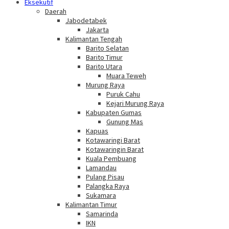
Eksekutif
Daerah
Jabodetabek
Jakarta
Kalimantan Tengah
Barito Selatan
Barito Timur
Barito Utara
Muara Teweh
Murung Raya
Puruk Cahu
Kejari Murung Raya
Kabupaten Gumas
Gunung Mas
Kapuas
Kotawaringi Barat
Kotawaringin Barat
Kuala Pembuang
Lamandau
Pulang Pisau
Palangka Raya
Sukamara
Kalimantan Timur
Samarinda
IKN