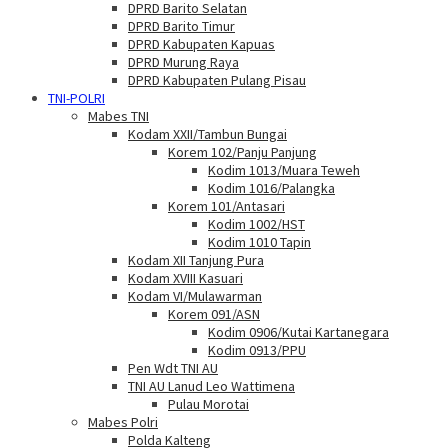
DPRD Barito Selatan
DPRD Barito Timur
DPRD Kabupaten Kapuas
DPRD Murung Raya
DPRD Kabupaten Pulang Pisau
TNI-POLRI
Mabes TNI
Kodam XXII/Tambun Bungai
Korem 102/Panju Panjung
Kodim 1013/Muara Teweh
Kodim 1016/Palangka
Korem 101/Antasari
Kodim 1002/HST
Kodim 1010 Tapin
Kodam XII Tanjung Pura
Kodam XVIII Kasuari
Kodam VI/Mulawarman
Korem 091/ASN
Kodim 0906/Kutai Kartanegara
Kodim 0913/PPU
Pen Wdt TNI AU
TNI AU Lanud Leo Wattimena
Pulau Morotai
Mabes Polri
Polda Kalteng