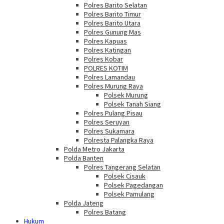
Polres Barito Selatan
Polres Barito Timur
Polres Barito Utara
Polres Gunung Mas
Polres Kapuas
Polres Katingan
Polres Kobar
POLRES KOTIM
Polres Lamandau
Polres Murung Raya
Polsek Murung
Polsek Tanah Siang
Polres Pulang Pisau
Polres Seruyan
Polres Sukamara
Polresta Palangka Raya
Polda Metro Jakarta
Polda Banten
Polres Tangerang Selatan
Polsek Cisauk
Polsek Pagedangan
Polsek Pamulang
Polda Jateng
Polres Batang
Hukum