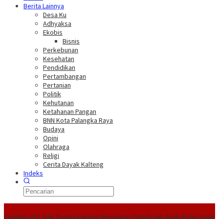
Berita Lainnya
Desa Ku
Adhyaksa
Ekobis
Bisnis
Perkebunan
Kesehatan
Pendidikan
Pertambangan
Pertanian
Politik
Kehutanan
Ketahanan Pangan
BNN Kota Palangka Raya
Budaya
Opini
Olahraga
Religi
Cerita Dayak Kalteng
Indeks
Headline
Pemkab HST Ajak Semua Elemen Bersinergi Penuhi Hak Anak di Hari Anak