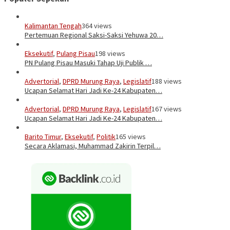
Kalimantan Tengah
364 views
Pertemuan Regional Saksi-Saksi Yehuwa 20…
Eksekutif
,
Pulang Pisau
198 views
PN Pulang Pisau Masuki Tahap Uji Publik …
Advertorial
,
DPRD Murung Raya
,
Legislatif
188 views
Ucapan Selamat Hari Jadi Ke-24 Kabupaten…
Advertorial
,
DPRD Murung Raya
,
Legislatif
167 views
Ucapan Selamat Hari Jadi Ke-24 Kabupaten…
Barito Timur
,
Eksekutif
,
Politik
165 views
Secara Aklamasi, Muhammad Zakirin Terpil…