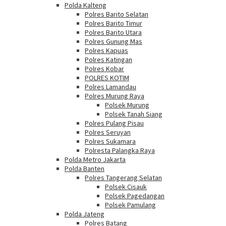
Polda Kalteng
Polres Barito Selatan
Polres Barito Timur
Polres Barito Utara
Polres Gunung Mas
Polres Kapuas
Polres Katingan
Polres Kobar
POLRES KOTIM
Polres Lamandau
Polres Murung Raya
Polsek Murung
Polsek Tanah Siang
Polres Pulang Pisau
Polres Seruyan
Polres Sukamara
Polresta Palangka Raya
Polda Metro Jakarta
Polda Banten
Polres Tangerang Selatan
Polsek Cisauk
Polsek Pagedangan
Polsek Pamulang
Polda Jateng
Polres Batang