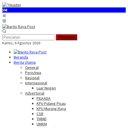
Loncat
ke
konten
Menu
Mobile
Pencarian
Kamis, 6 Agustus 2026
Beranda
Berita Utama
General
Peristiwa
Nasional
Internasional
Luar Negeri
Advertorial
PILKADA
KPU Pulang Pisau
KPU Murung Raya
CSR
TMMD
UMKM