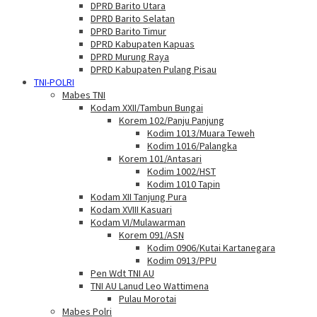
DPRD Barito Utara
DPRD Barito Selatan
DPRD Barito Timur
DPRD Kabupaten Kapuas
DPRD Murung Raya
DPRD Kabupaten Pulang Pisau
TNI-POLRI
Mabes TNI
Kodam XXII/Tambun Bungai
Korem 102/Panju Panjung
Kodim 1013/Muara Teweh
Kodim 1016/Palangka
Korem 101/Antasari
Kodim 1002/HST
Kodim 1010 Tapin
Kodam XII Tanjung Pura
Kodam XVIII Kasuari
Kodam VI/Mulawarman
Korem 091/ASN
Kodim 0906/Kutai Kartanegara
Kodim 0913/PPU
Pen Wdt TNI AU
TNI AU Lanud Leo Wattimena
Pulau Morotai
Mabes Polri