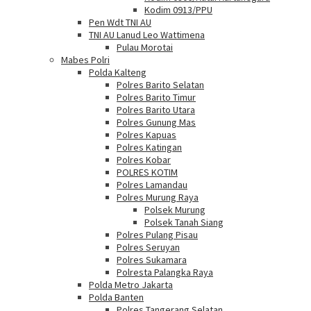
Kodim 0913/PPU
Pen Wdt TNI AU
TNI AU Lanud Leo Wattimena
Pulau Morotai
Mabes Polri
Polda Kalteng
Polres Barito Selatan
Polres Barito Timur
Polres Barito Utara
Polres Gunung Mas
Polres Kapuas
Polres Katingan
Polres Kobar
POLRES KOTIM
Polres Lamandau
Polres Murung Raya
Polsek Murung
Polsek Tanah Siang
Polres Pulang Pisau
Polres Seruyan
Polres Sukamara
Polresta Palangka Raya
Polda Metro Jakarta
Polda Banten
Polres Tangerang Selatan