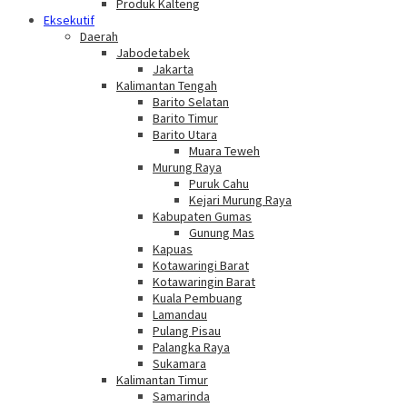
Produk Kalteng
Eksekutif
Daerah
Jabodetabek
Jakarta
Kalimantan Tengah
Barito Selatan
Barito Timur
Barito Utara
Muara Teweh
Murung Raya
Puruk Cahu
Kejari Murung Raya
Kabupaten Gumas
Gunung Mas
Kapuas
Kotawaringi Barat
Kotawaringin Barat
Kuala Pembuang
Lamandau
Pulang Pisau
Palangka Raya
Sukamara
Kalimantan Timur
Samarinda