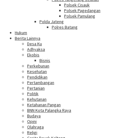
Polsek Cisauk
Polsek Pagedangan
Polsek Pamulang
Polda Jateng
Polres Batang
Hukum
Berita Lainnya
Desa Ku
Adhyaksa
Ekobis
Bisnis
Perkebunan
Kesehatan
Pendidikan
Pertambangan
Pertanian
Politik
Kehutanan
Ketahanan Pangan
BNN Kota Palangka Raya
Budaya
Opini
Olahraga
Religi
Cerita Dayak Kalteng