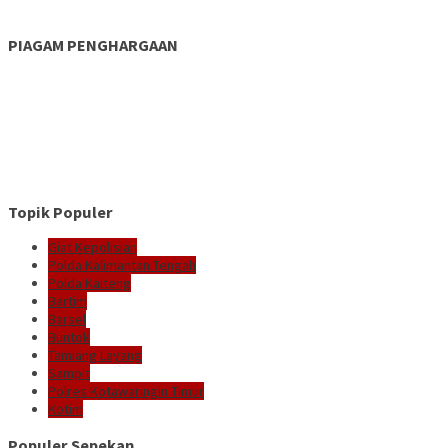
PIAGAM PENGHARGAAN
Topik Populer
Giat Kepolisian
Polda Kalimantan Tengah
Polda Kalteng
Bartim
Barsel
Buntok
Tamiang Layang
Sampit
Polres Kotawaringin Timur
Kotim
Populer Sepekan