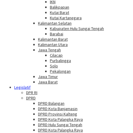
IKN
Balikpapan
Kutai Barat
Kutai Kartanegara
Kalimantan Selatan
Kabupaten Hulu Sungai Tengah
Barabai
Kalimantan Barat
Kalimantan Utara
Jawa Tengah
Cilacap
Purbalingga
Solo
Pekalongan
Jawa Timur
Jawa Barat
Legislatif
DPR RI
DPRD
DPRD Balangan
DPRD Kota Banjamasin
DPRD Provinsi Kalteng
DPRD Kota Palangka Raya
DPRD Hulu Sungai Tengah
DPRD Kota Palangka Raya