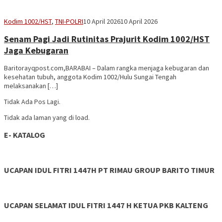
Vananta
Kodim 1002/HST
,
TNI-POLRI
10 April 2026
10 April 2026
3264
Senam Pagi Jadi Rutinitas Prajurit Kodim 1002/HST
Jaga Kebugaran
Baritorayqpost.com,BARABAI – Dalam rangka menjaga kebugaran dan
kesehatan tubuh, anggota Kodim 1002/Hulu Sungai Tengah
melaksanakan […]
Tidak Ada Pos Lagi.
Tidak ada laman yang di load.
E- KATALOG
UCAPAN IDUL FITRI 1447H PT RIMAU GROUP BARITO TIMUR
UCAPAN SELAMAT IDUL FITRI 1447 H KETUA PKB KALTENG