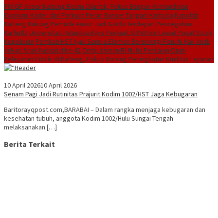
PW GP Ansor Kalteng Resmi Dilantik, Fokus Bangun Kemandirian
Ekonomi Kader dan Perkuat Peran Banser Tangani Karhutla
Kapolda
Kalteng Dukung Pemuda Ansor Jadi Garda Terdepan Pencegahan
Karhutla
Universitas Palangka Raya Perkuat SDM Polri Lewat Pusat Studi
Kepolisian
Pemkab HST Ajak Semua Elemen Bersinergi Penuhi Hak Anak
di Hari Anak Nasional ke-42
Ombudsman RI Mulai Penilaian Opini
Pelayanan Publik di Kalteng, Fokus Dorong Peningkatan Kualitas Layanan
10 April 2026
10 April 2026
Senam Pagi Jadi Rutinitas Prajurit Kodim 1002/HST Jaga Kebugaran
Baritorayqpost.com,BARABAI – Dalam rangka menjaga kebugaran dan
kesehatan tubuh, anggota Kodim 1002/Hulu Sungai Tengah
melaksanakan […]
Berita Terkait