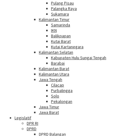
Pulang Pisau
Palangka Raya
Sukamara
Kalimantan Timur
Samarinda
IKN
Balikpapan
Kutai Barat
Kutai Kartanegara
Kalimantan Selatan
Kabupaten Hulu Sungai Tengah
Barabai
Kalimantan Barat
Kalimantan Utara
Jawa Tengah
Cilacap
Purbalingga
Solo
Pekalongan
Jawa Timur
Jawa Barat
Legislatif
DPR RI
DPRD
DPRD Balangan