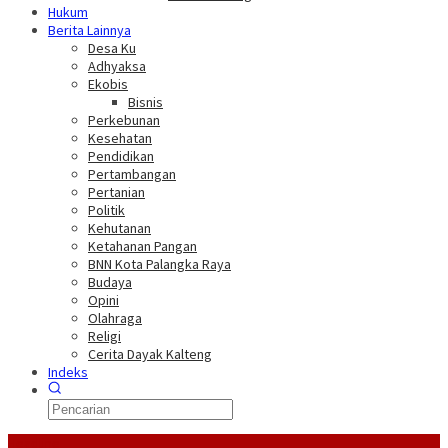
Hukum
Berita Lainnya
Desa Ku
Adhyaksa
Ekobis
Bisnis
Perkebunan
Kesehatan
Pendidikan
Pertambangan
Pertanian
Politik
Kehutanan
Ketahanan Pangan
BNN Kota Palangka Raya
Budaya
Opini
Olahraga
Religi
Cerita Dayak Kalteng
Indeks
Headline