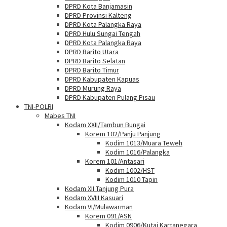
DPRD Kota Banjamasin
DPRD Provinsi Kalteng
DPRD Kota Palangka Raya
DPRD Hulu Sungai Tengah
DPRD Kota Palangka Raya
DPRD Barito Utara
DPRD Barito Selatan
DPRD Barito Timur
DPRD Kabupaten Kapuas
DPRD Murung Raya
DPRD Kabupaten Pulang Pisau
TNI-POLRI
Mabes TNI
Kodam XXII/Tambun Bungai
Korem 102/Panju Panjung
Kodim 1013/Muara Teweh
Kodim 1016/Palangka
Korem 101/Antasari
Kodim 1002/HST
Kodim 1010 Tapin
Kodam XII Tanjung Pura
Kodam XVIII Kasuari
Kodam VI/Mulawarman
Korem 091/ASN
Kodim 0906/Kutai Kartanegara