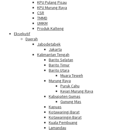
KPU Pulang Pisau
KPU Murung Raya
CSR
TMMD
UMKM
Produk Kalteng
Eksekutif
Daerah
Jabodetabek
Jakarta
Kalimantan Tengah
Barito Selatan
Barito Timur
Barito Utara
Muara Teweh
Murung Raya
Puruk Cahu
Kejari Murung Raya
Kabupaten Gumas
Gunung Mas
Kapuas
Kotawaringi Barat
Kotawaringin Barat
Kuala Pembuang
Lamandau