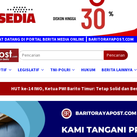
 DI PORTAL BERITA MEDIA ONLINE ┃ BARITORAYAPOST.COM
Pencarian
TIF
LEGISLATIF
TNI-POLRI
HUKUM
BERITA LAINNYA
IWO, Ketua PWI Barito Timur: Tetap Solid dan Berpihak pada Ke