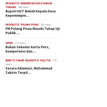
EKSEKUTIF
,
KABUPATEN HULU SUNGAI
TENGAH
268 views
Bupati HST Bekali Kepala Desa
Kepemimpin…
EKSEKUTIF
,
PULANG PISAU
201 views
PN Pulang Pisau Masuki Tahap Uji
Publik …
OPINI
177 views
Bukan Sekadar Kartu Pers,
Kompetensi dan…
BARITO TIMUR
,
EKSEKUTIF
,
POLITIK
175
views
Secara Aklamasi, Muhammad
Zakirin Terpil…