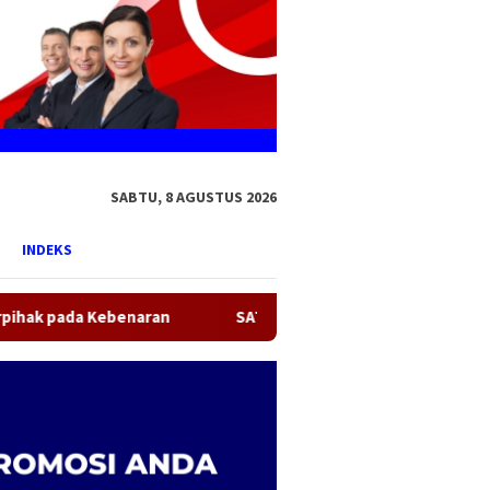
SABTU, 8 AGUSTUS 2026
INDEKS
benaran
SATPAS Satlantas Polresta Palangka Raya Beri L