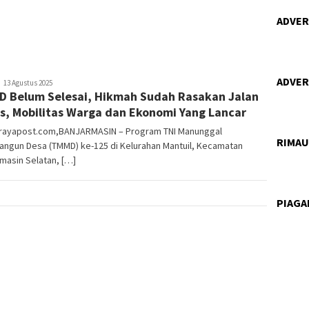
ADVERT
ADVERT
ananta
13 Agustus 2025
 Belum Selesai, Hikmah Sudah Rasakan Jalan
264
s, Mobilitas Warga dan Ekonomi Yang Lancar
orayapost.com,BANJARMASIN – Program TNI Manunggal
RIMA
ngun Desa (TMMD) ke-125 di Kelurahan Mantuil, Kecamatan
masin Selatan, […]
PIAG