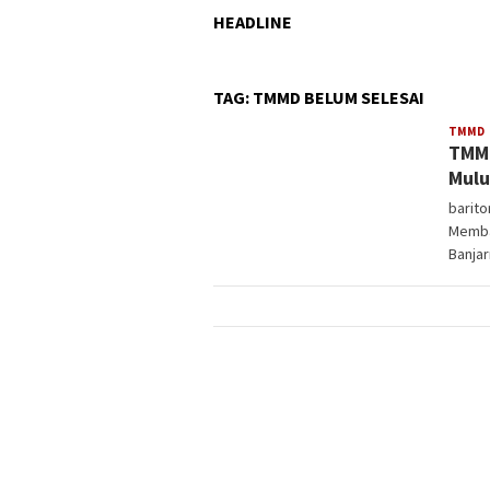
HEADLINE
TAG:
TMMD BELUM SELESAI
V
TMMD
TMMD
3
Mulu
barit
Memba
Banjar