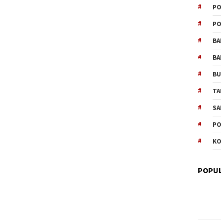
PO
PO
BA
BA
B
TA
SA
PO
KO
POPUL