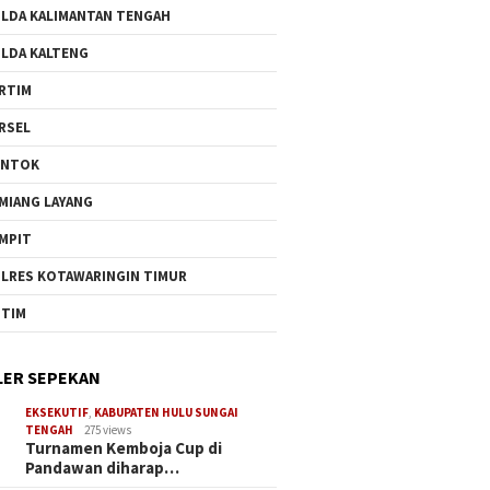
LDA KALIMANTAN TENGAH
LDA KALTENG
RTIM
RSEL
UNTOK
MIANG LAYANG
MPIT
LRES KOTAWARINGIN TIMUR
TIM
ER SEPEKAN
EKSEKUTIF
,
KABUPATEN HULU SUNGAI
TENGAH
275 views
Turnamen Kemboja Cup di
Pandawan diharap…