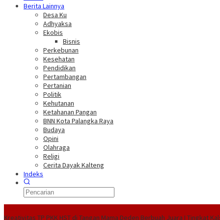
Berita Lainnya
Desa Ku
Adhyaksa
Ekobis
Bisnis
Perkebunan
Kesehatan
Pendidikan
Pertambangan
Pertanian
Politik
Kehutanan
Ketahanan Pangan
BNN Kota Palangka Raya
Budaya
Opini
Olahraga
Religi
Cerita Dayak Kalteng
Indeks
Headline
Kreativitas TP PKK HST di Tangan Mama Deden Berbuah Juara I Tingkat Kal