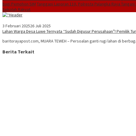
bagi Pemohon SIM
Tanggapi Laporan 110, Polresta Palangka Raya Tangani 
Sekolah Rakyat
3 Februari 2025
26 Juli 2025
Lahan Warga Desa Luwe Ternyata “Sudah Digusur Perusahaan”! Pemilik Tun
baritorayapost.com, MUARA TEWEH – Persoalan ganti rugi lahan di berba
Berita Terkait