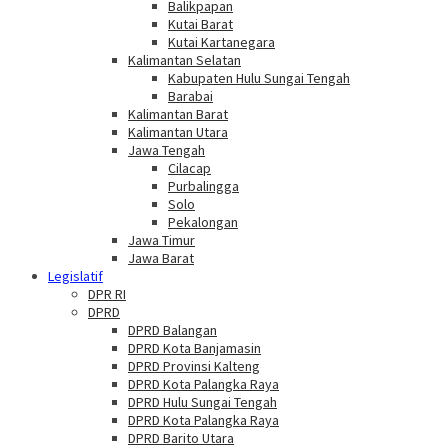
Balikpapan
Kutai Barat
Kutai Kartanegara
Kalimantan Selatan
Kabupaten Hulu Sungai Tengah
Barabai
Kalimantan Barat
Kalimantan Utara
Jawa Tengah
Cilacap
Purbalingga
Solo
Pekalongan
Jawa Timur
Jawa Barat
Legislatif
DPR RI
DPRD
DPRD Balangan
DPRD Kota Banjamasin
DPRD Provinsi Kalteng
DPRD Kota Palangka Raya
DPRD Hulu Sungai Tengah
DPRD Kota Palangka Raya
DPRD Barito Utara