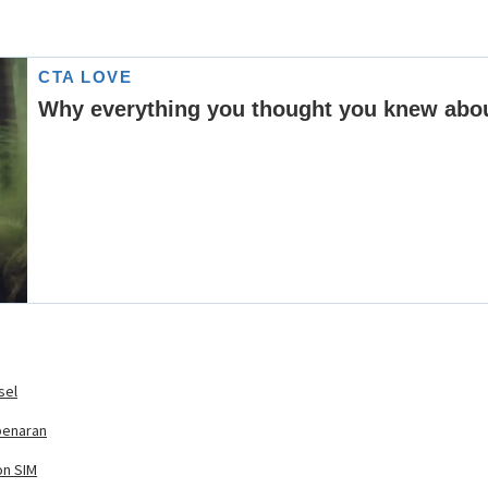
sel
benaran
on SIM