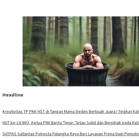
Headline
Kreativitas TP PKK HST di Tangan Mama Deden Berbuah Juara I Tingkat Kal
HUT ke-14 IWO, Ketua PWI Barito Timur: Tetap Solid dan Berpihak pada Ke
SATPAS Satlantas Polresta Palangka Raya Beri Layanan Prima bagi Pemoh