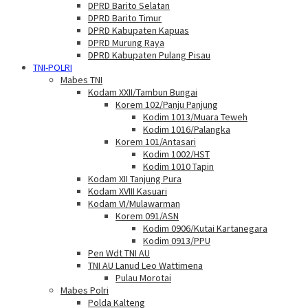
DPRD Barito Selatan
DPRD Barito Timur
DPRD Kabupaten Kapuas
DPRD Murung Raya
DPRD Kabupaten Pulang Pisau
TNI-POLRI
Mabes TNI
Kodam XXII/Tambun Bungai
Korem 102/Panju Panjung
Kodim 1013/Muara Teweh
Kodim 1016/Palangka
Korem 101/Antasari
Kodim 1002/HST
Kodim 1010 Tapin
Kodam XII Tanjung Pura
Kodam XVIII Kasuari
Kodam VI/Mulawarman
Korem 091/ASN
Kodim 0906/Kutai Kartanegara
Kodim 0913/PPU
Pen Wdt TNI AU
TNI AU Lanud Leo Wattimena
Pulau Morotai
Mabes Polri
Polda Kalteng