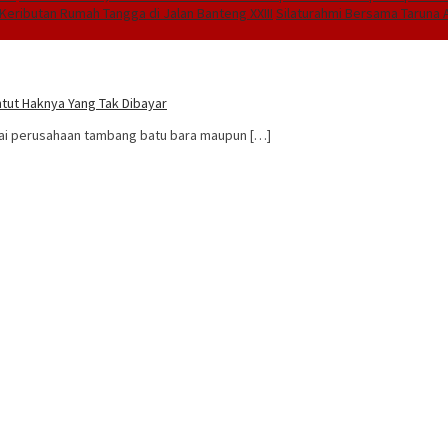
Keributan Rumah Tangga di Jalan Banteng XXIII
Silaturahmi Bersama Taruna A
tut Haknya Yang Tak Dibayar
gai perusahaan tambang batu bara maupun […]