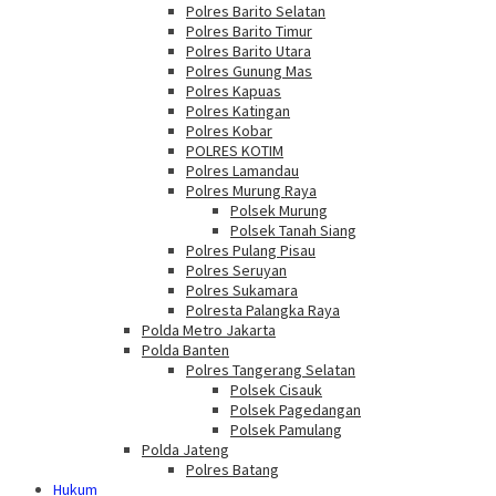
Polres Barito Selatan
Polres Barito Timur
Polres Barito Utara
Polres Gunung Mas
Polres Kapuas
Polres Katingan
Polres Kobar
POLRES KOTIM
Polres Lamandau
Polres Murung Raya
Polsek Murung
Polsek Tanah Siang
Polres Pulang Pisau
Polres Seruyan
Polres Sukamara
Polresta Palangka Raya
Polda Metro Jakarta
Polda Banten
Polres Tangerang Selatan
Polsek Cisauk
Polsek Pagedangan
Polsek Pamulang
Polda Jateng
Polres Batang
Hukum