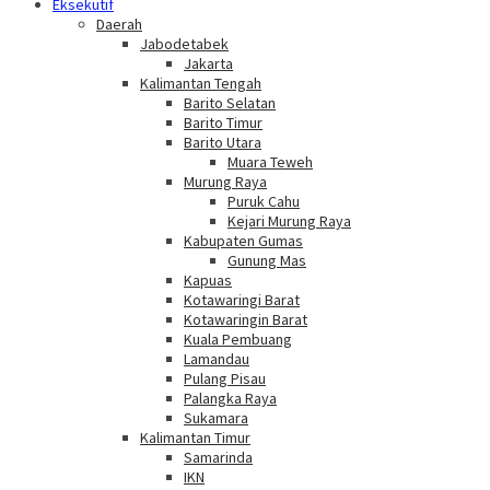
Eksekutif
Daerah
Jabodetabek
Jakarta
Kalimantan Tengah
Barito Selatan
Barito Timur
Barito Utara
Muara Teweh
Murung Raya
Puruk Cahu
Kejari Murung Raya
Kabupaten Gumas
Gunung Mas
Kapuas
Kotawaringi Barat
Kotawaringin Barat
Kuala Pembuang
Lamandau
Pulang Pisau
Palangka Raya
Sukamara
Kalimantan Timur
Samarinda
IKN