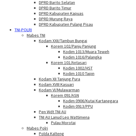
DPRD Barito Selatan
DPRD Barito Timur
DPRD Kabupaten Kapuas
DPRD Murung Raya
DPRD Kabupaten Pulang Pisau
TNI-POLRI
Mabes TNI
Kodam XXII/Tambun Bungai
Korem 102/Panju Panjung
Kodim 1013/Muara Teweh
Kodim 1016/Palangka
Korem 101/Antasari
Kodim 1002/HST
Kodim 1010 Tapin
Kodam XII Tanjung Pura
Kodam XVIII Kasuari
Kodam VI/Mulawarman
Korem 091/ASN
Kodim 0906/Kutai Kartanegara
Kodim 0913/PPU
Pen Wdt TNI AU
TNI AU Lanud Leo Wattimena
Pulau Morotai
Mabes Polri
Polda Kalteng