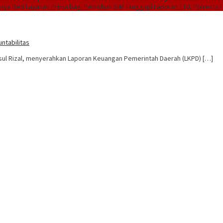
Raya Beri Layanan Prima bagi Pemohon SIM
Tanggapi Laporan 110, Polresta P
ntabilitas
sul Rizal, menyerahkan Laporan Keuangan Pemerintah Daerah (LKPD) […]