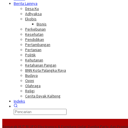
Berita Lainnya
Desa Ku
Adhyaksa
Ekobis
Bisnis
Perkebunan
Kesehatan
Pendidikan
Pertambangan
Pertanian
Politik
Kehutanan
Ketahanan Pangan
BNN Kota Palangka Raya
Budaya
Opini
Olahraga
Religi
Cerita Dayak Kalteng
Indeks
Headline
Semarak HUT RI UFO Electronics & Furniture Gelar Zumba Party dan Prom