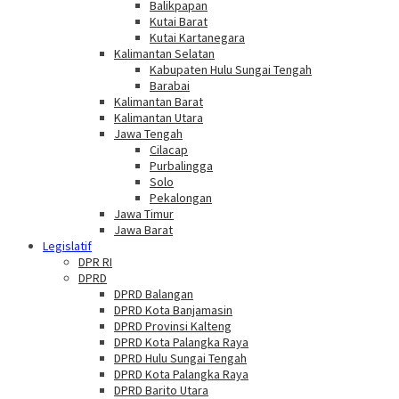
Balikpapan
Kutai Barat
Kutai Kartanegara
Kalimantan Selatan
Kabupaten Hulu Sungai Tengah
Barabai
Kalimantan Barat
Kalimantan Utara
Jawa Tengah
Cilacap
Purbalingga
Solo
Pekalongan
Jawa Timur
Jawa Barat
Legislatif
DPR RI
DPRD
DPRD Balangan
DPRD Kota Banjamasin
DPRD Provinsi Kalteng
DPRD Kota Palangka Raya
DPRD Hulu Sungai Tengah
DPRD Kota Palangka Raya
DPRD Barito Utara