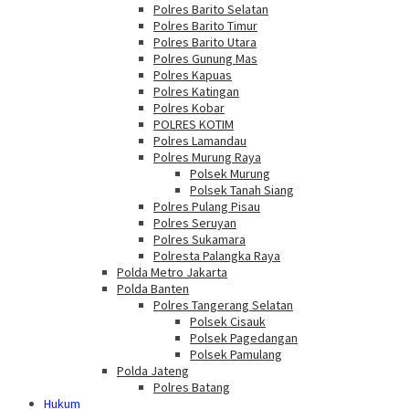
Polres Barito Selatan
Polres Barito Timur
Polres Barito Utara
Polres Gunung Mas
Polres Kapuas
Polres Katingan
Polres Kobar
POLRES KOTIM
Polres Lamandau
Polres Murung Raya
Polsek Murung
Polsek Tanah Siang
Polres Pulang Pisau
Polres Seruyan
Polres Sukamara
Polresta Palangka Raya
Polda Metro Jakarta
Polda Banten
Polres Tangerang Selatan
Polsek Cisauk
Polsek Pagedangan
Polsek Pamulang
Polda Jateng
Polres Batang
Hukum