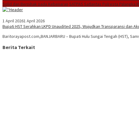
Solid dan Berpihak pada Kebenaran
SATPAS Satlantas Polresta Palangka 
1 April 2026
1 April 2026
Bupati HST Serahkan LKPD Unaudited 2025, Wujudkan Transparansi dan Aku
Baritorayapost.com,BANJARBARU – Bupati Hulu Sungai Tengah (HST), Sam
Berita Terkait