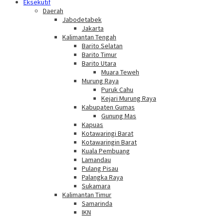
Eksekutif
Daerah
Jabodetabek
Jakarta
Kalimantan Tengah
Barito Selatan
Barito Timur
Barito Utara
Muara Teweh
Murung Raya
Puruk Cahu
Kejari Murung Raya
Kabupaten Gumas
Gunung Mas
Kapuas
Kotawaringi Barat
Kotawaringin Barat
Kuala Pembuang
Lamandau
Pulang Pisau
Palangka Raya
Sukamara
Kalimantan Timur
Samarinda
IKN