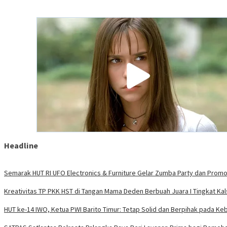
Headline
Semarak HUT RI UFO Electronics & Furniture Gelar Zumba Party dan Prom
Kreativitas TP PKK HST di Tangan Mama Deden Berbuah Juara I Tingkat Kal
HUT ke-14 IWO, Ketua PWI Barito Timur: Tetap Solid dan Berpihak pada Ke