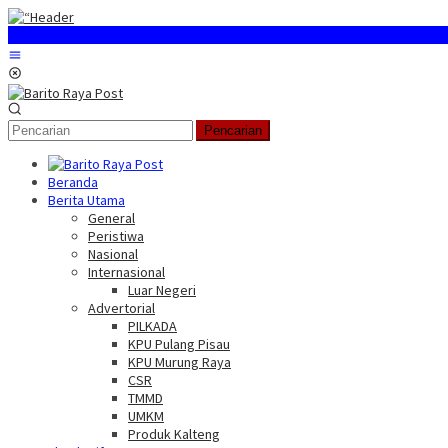
Loncat
ke
konten
Menu
Mobile
Pencarian
Beranda
Berita Utama
General
Peristiwa
Nasional
Internasional
Luar Negeri
Advertorial
PILKADA
KPU Pulang Pisau
KPU Murung Raya
CSR
TMMD
UMKM
Produk Kalteng