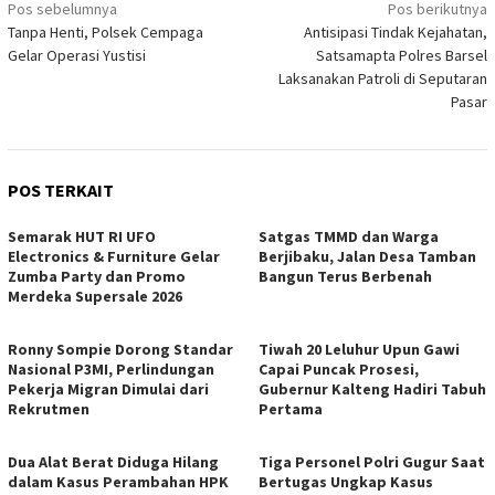
Navigasi
Pos sebelumnya
Pos berikutnya
Tanpa Henti, Polsek Cempaga
Antisipasi Tindak Kejahatan,
pos
Gelar Operasi Yustisi
Satsamapta Polres Barsel
Laksanakan Patroli di Seputaran
Pasar
POS TERKAIT
Semarak HUT RI UFO
Satgas TMMD dan Warga
Electronics & Furniture Gelar
Berjibaku, Jalan Desa Tamban
Zumba Party dan Promo
Bangun Terus Berbenah
Merdeka Supersale 2026
Ronny Sompie Dorong Standar
Tiwah 20 Leluhur Upun Gawi
Nasional P3MI, Perlindungan
Capai Puncak Prosesi,
Pekerja Migran Dimulai dari
Gubernur Kalteng Hadiri Tabuh
Rekrutmen
Pertama
Dua Alat Berat Diduga Hilang
Tiga Personel Polri Gugur Saat
dalam Kasus Perambahan HPK
Bertugas Ungkap Kasus