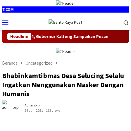
Loncat
ke
OM
konten
Menu
Mobile
Timur Ke-24, Gubernur Kalteng Sampaikan Pesan
Headline
Semarak 
Beranda
Uncategorized
Bhabinkamtibmas Desa Selucing Selalu
Ingatkan Menggunakan Masker Dengan
Humanis
Adminbrp
24 Juni 2021
163 views