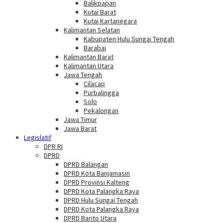
Balikpapan
Kutai Barat
Kutai Kartanegara
Kalimantan Selatan
Kabupaten Hulu Sungai Tengah
Barabai
Kalimantan Barat
Kalimantan Utara
Jawa Tengah
Cilacap
Purbalingga
Solo
Pekalongan
Jawa Timur
Jawa Barat
Legislatif
DPR RI
DPRD
DPRD Balangan
DPRD Kota Banjamasin
DPRD Provinsi Kalteng
DPRD Kota Palangka Raya
DPRD Hulu Sungai Tengah
DPRD Kota Palangka Raya
DPRD Barito Utara