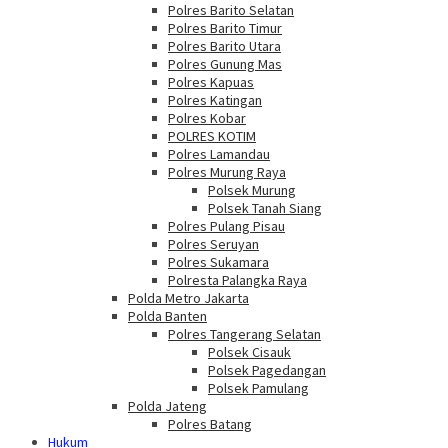
Polres Barito Selatan
Polres Barito Timur
Polres Barito Utara
Polres Gunung Mas
Polres Kapuas
Polres Katingan
Polres Kobar
POLRES KOTIM
Polres Lamandau
Polres Murung Raya
Polsek Murung
Polsek Tanah Siang
Polres Pulang Pisau
Polres Seruyan
Polres Sukamara
Polresta Palangka Raya
Polda Metro Jakarta
Polda Banten
Polres Tangerang Selatan
Polsek Cisauk
Polsek Pagedangan
Polsek Pamulang
Polda Jateng
Polres Batang
Hukum