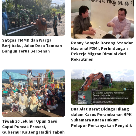
Satgas TMMD dan Warga
Ronny Sompie Dorong Standar
Berjibaku, Jalan Desa Tamban
Nasional P3MI, Perlindungan
Bangun Terus Berbenah
Pekerja Migran Dimulai dari
Rekrutmen
Dua Alat Berat Diduga Hilang
dalam Kasus Perambahan HPK
Sukamara Kuasa Hukum
Tiwah 20 Leluhur Upun Gawi
Pelapor Pertanyakan Penyidik
Capai Puncak Prosesi,
Gubernur Kalteng Hadiri Tabuh