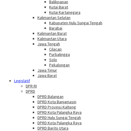
Balikpapan
Kutai Barat
Kutai Kartanegara
Kalimantan Selatan
Kabupaten Hulu Sungai Tengah
Barabai
Kalimantan Barat
Kalimantan Utara
Jawa Tengah
Cilacap
Purbalingga
Solo
Pekalongan
Jawa Timur
Jawa Barat
Legislatif
DPR RI
DPRD
DPRD Balangan
DPRD Kota Banjamasin
DPRD Provinsi Kalteng
DPRD Kota Palangka Raya
DPRD Hulu Sungai Tengah
DPRD Kota Palangka Raya
DPRD Barito Utara