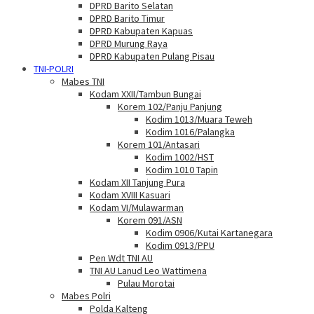
DPRD Barito Selatan
DPRD Barito Timur
DPRD Kabupaten Kapuas
DPRD Murung Raya
DPRD Kabupaten Pulang Pisau
TNI-POLRI
Mabes TNI
Kodam XXII/Tambun Bungai
Korem 102/Panju Panjung
Kodim 1013/Muara Teweh
Kodim 1016/Palangka
Korem 101/Antasari
Kodim 1002/HST
Kodim 1010 Tapin
Kodam XII Tanjung Pura
Kodam XVIII Kasuari
Kodam VI/Mulawarman
Korem 091/ASN
Kodim 0906/Kutai Kartanegara
Kodim 0913/PPU
Pen Wdt TNI AU
TNI AU Lanud Leo Wattimena
Pulau Morotai
Mabes Polri
Polda Kalteng