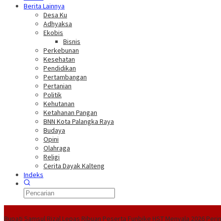
Berita Lainnya
Desa Ku
Adhyaksa
Ekobis
Bisnis
Perkebunan
Kesehatan
Pendidikan
Pertambangan
Pertanian
Politik
Kehutanan
Ketahanan Pangan
BNN Kota Palangka Raya
Budaya
Opini
Olahraga
Religi
Cerita Dayak Kalteng
Indeks
Headline
Bupati Samsul Rizal Lepas Ribuan Peserta Funbike HST Menyala 2026
Peri