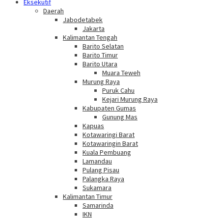
Eksekutif
Daerah
Jabodetabek
Jakarta
Kalimantan Tengah
Barito Selatan
Barito Timur
Barito Utara
Muara Teweh
Murung Raya
Puruk Cahu
Kejari Murung Raya
Kabupaten Gumas
Gunung Mas
Kapuas
Kotawaringi Barat
Kotawaringin Barat
Kuala Pembuang
Lamandau
Pulang Pisau
Palangka Raya
Sukamara
Kalimantan Timur
Samarinda
IKN