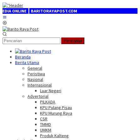
Loncat
ke
E ┃ BARITORAYAPOST.COM
konten
Menu
Mobile
Pencarian
Beranda
Berita Utama
General
Peristiwa
Nasional
Internasional
Luar Negeri
Advertorial
PILKADA
KPU Pulang Pisau
KPU Murung Raya
CSR
TMMD
UMKM
Produk Kalteng