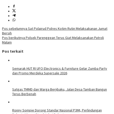
Navigasi
Pos sebelumnya
Sat Polairud Polres Kotim Rutin Melaksakanan Jumat
Bersih
pos
Pos berikutnya
Polsek Parenggean Terus Giat Melaksanakan Patroli
Malam
Pos terkait
Semarak HUT RI UFO Electronics & Furniture Gelar Zumba Party
dan Promo Merdeka Supersale 2026
Satgas TMMD dan Warga Berjibaku, Jalan Desa Tamban Bangun
Terus Berbenah
Ronny Sompie Dorong Standar Nasional P3MI, Perlindungan