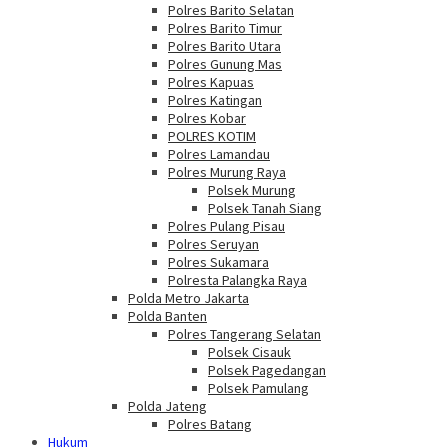
Polres Barito Selatan
Polres Barito Timur
Polres Barito Utara
Polres Gunung Mas
Polres Kapuas
Polres Katingan
Polres Kobar
POLRES KOTIM
Polres Lamandau
Polres Murung Raya
Polsek Murung
Polsek Tanah Siang
Polres Pulang Pisau
Polres Seruyan
Polres Sukamara
Polresta Palangka Raya
Polda Metro Jakarta
Polda Banten
Polres Tangerang Selatan
Polsek Cisauk
Polsek Pagedangan
Polsek Pamulang
Polda Jateng
Polres Batang
Hukum