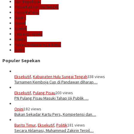
Giat Kepolisian
Polda Kalimantan Tengah
Polda Kalteng
Bartim
Barsel
Buntok
Tamiang Layang
Sampit
Polres Kotawaringin Timur
Kotim
Populer Sepekan
Eksekutif
,
Kabupaten Hulu Sungai Tengah
338 views
Turnamen Kemboja Cup di Pandawan diharap…
Eksekutif
,
Pulang Pisau
203 views
PN Pulang Pisau Masuki Tahap Uji Publik …
Opini
182 views
Bukan Sekadar Kartu Pers, Kompetensi dan…
Barito Timur
,
Eksekutif
,
Politik
181 views
Secara Aklamasi, Muhammad Zakirin Terpil…