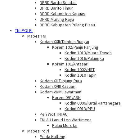
DPRD Barito Selatan
DPRD Barito Timur
DPRD Kabupaten Kapuas
DPRD Murung Raya
DPRD Kabupaten Pulang Pisau
TNI-POLRI
Mabes TNI
Kodam XXII/Tambun Bungai
Korem 102/Panju Panjung
Kodim 1013/Muara Teweh
Kodim 1016/Palangka
Korem 101/Antasari
Kodim 1002/HST
Kodim 1010 Tapin
Kodam XII Tanjung Pura
Kodam XVIII Kasuari
Kodam VI/Mulawarman
Korem 091/ASN
Kodim 0906/Kutai Kartanegara
Kodim 0913/PPU
Pen Wdt TNI AU
TNI AU Lanud Leo Wattimena
Pulau Morotai
Mabes Polri
Polda Kalteng