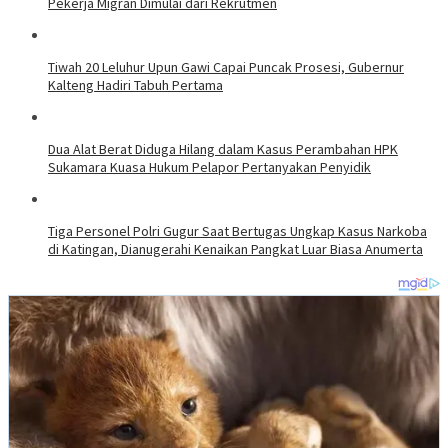
Pekerja Migran Dimulai dari Rekrutmen
Tiwah 20 Leluhur Upun Gawi Capai Puncak Prosesi, Gubernur
Kalteng Hadiri Tabuh Pertama
Dua Alat Berat Diduga Hilang dalam Kasus Perambahan HPK
Sukamara Kuasa Hukum Pelapor Pertanyakan Penyidik
Tiga Personel Polri Gugur Saat Bertugas Ungkap Kasus Narkoba
di Katingan, Dianugerahi Kenaikan Pangkat Luar Biasa Anumerta