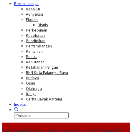
Berita Lainnya
Desa Ku
Adhyaksa
Ekobis
Bisnis
Perkebunan
Kesehatan
Pendidikan
Pertambangan
Pertanian
Politik
Kehutanan
Ketahanan Pangan
BNN Kota Palangka Raya
Budaya
Opini
Olahraga
Religi
Cerita Dayak Kalteng
Indeks
Headline
Bupati Samsul Rizal Lepas Ribuan Peserta Funbike HST Menyala 2026