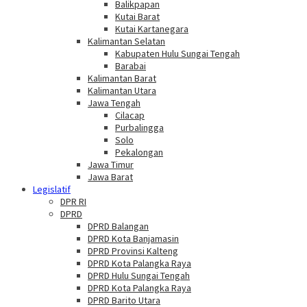
Balikpapan
Kutai Barat
Kutai Kartanegara
Kalimantan Selatan
Kabupaten Hulu Sungai Tengah
Barabai
Kalimantan Barat
Kalimantan Utara
Jawa Tengah
Cilacap
Purbalingga
Solo
Pekalongan
Jawa Timur
Jawa Barat
Legislatif
DPR RI
DPRD
DPRD Balangan
DPRD Kota Banjamasin
DPRD Provinsi Kalteng
DPRD Kota Palangka Raya
DPRD Hulu Sungai Tengah
DPRD Kota Palangka Raya
DPRD Barito Utara