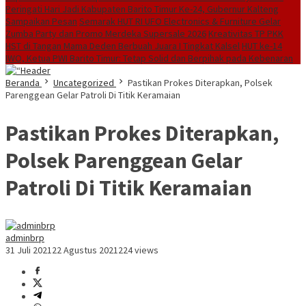
Peringati Hari Jadi Kabupaten Barito Timur Ke-24, Gubernur Kalteng
Sampaikan Pesan
Semarak HUT RI UFO Electronics & Furniture Gelar
Zumba Party dan Promo Merdeka Supersale 2026
Kreativitas TP PKK
HST di Tangan Mama Deden Berbuah Juara I Tingkat Kalsel
HUT ke-14
IWO, Ketua PWI Barito Timur: Tetap Solid dan Berpihak pada Kebenaran
Beranda
Uncategorized
Pastikan Prokes Diterapkan, Polsek
Parenggean Gelar Patroli Di Titik Keramaian
Pastikan Prokes Diterapkan,
Polsek Parenggean Gelar
Patroli Di Titik Keramaian
adminbrp
31 Juli 2021
22 Agustus 2021
224 views