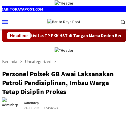
Loncat
ke
RITORAYAPOST.COM
konten
Menu
Mobile
Kreativitas TP PKK HST di Tangan Mama Deden Berbuah Juara 
Headline
Beranda
Uncategorized
Personel Polsek GB Awai Laksanakan
Patroli Pendisiplinan, Imbau Warga
Tetap Disiplin Prokes
Adminbrp
24 Juli 2021
174 views