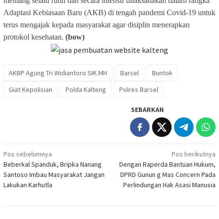
memang selalu rutin dan secara intensif dilaksanakan dalam rangka
Adaptasi Kebiasaan Baru (AKB) di tengah pandemi Covid-19 untuk
terus mengajak kepada masyarakat agar disiplin menerapkan
protokol kesehatan.
(bow)
AKBP Agung Tri Widiantoro SIK.MH
Barsel
Buntok
Giat Kepolisian
Polda Kalteng
Polres Barsel
SEBARKAN
Navigasi
Pos sebelumnya
Pos berikutnya
Beberkal Spanduk, Bripka Nanang
Dengan Raperda Bantuan Hukum,
pos
Santoso Imbau Masyarakat Jangan
DPRD Gunun g Mas Concern Pada
Lakukan Karhutla
Perlindungan Hak Asasi Manusia