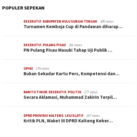
POPULER SEPEKAN
EKSEKUTIF
,
KABUPATEN HULU SUNGAI TENGAH
290 views
Turnamen Kemboja Cup di Pandawan diharap…
EKSEKUTIF
,
PULANG PISAU
201 views
PN Pulang Pisau Masuki Tahap Uji Publik …
OPINI
179 views
Bukan Sekadar Kartu Pers, Kompetensi dan…
BARITO TIMUR
,
EKSEKUTIF
,
POLITIK
177 views
Secara Aklamasi, Muhammad Zakirin Terpil…
DPRD PROVINSI KALTENG
,
LEGISLATIF
167 views
Kritik PLN, Waket III DPRD Kalteng Keber…