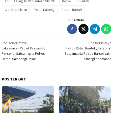
AKBP Agung Tri Widiantoro SIK.MH
Barsel
Buntok
Giat Kepolisian
Polda Kalteng
Polres Barsel
SEBARKAN
Navigasi
Pos sebelumnya
Pos berikutnya
Laksanakan Patroli Preventif,
Patroli Rutan Buntok, Personel
pos
Personel Satsamapta Polres
Satsamapta Polres Barsel Jalin
Barsel Sambangi Pasar
Sinergi Keamanan
POS TERKAIT