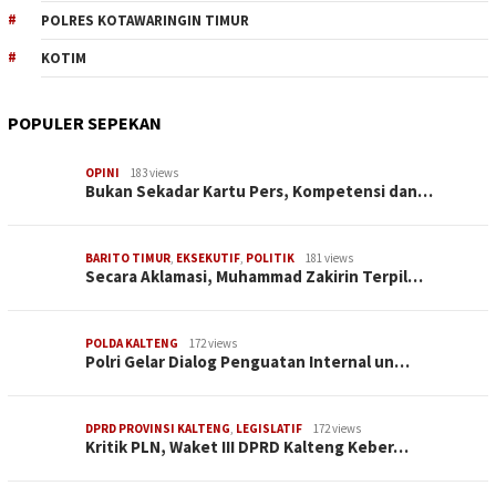
POLRES KOTAWARINGIN TIMUR
KOTIM
POPULER SEPEKAN
OPINI
183 views
Bukan Sekadar Kartu Pers, Kompetensi dan…
BARITO TIMUR
,
EKSEKUTIF
,
POLITIK
181 views
Secara Aklamasi, Muhammad Zakirin Terpil…
POLDA KALTENG
172 views
Polri Gelar Dialog Penguatan Internal un…
DPRD PROVINSI KALTENG
,
LEGISLATIF
172 views
Kritik PLN, Waket III DPRD Kalteng Keber…