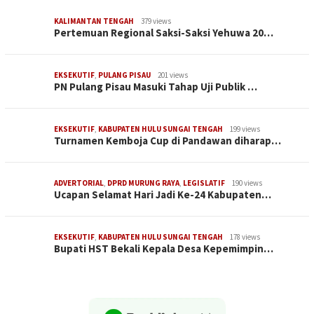
KALIMANTAN TENGAH
379 views
Pertemuan Regional Saksi-Saksi Yehuwa 20…
EKSEKUTIF
,
PULANG PISAU
201 views
PN Pulang Pisau Masuki Tahap Uji Publik …
EKSEKUTIF
,
KABUPATEN HULU SUNGAI TENGAH
199 views
Turnamen Kemboja Cup di Pandawan diharap…
ADVERTORIAL
,
DPRD MURUNG RAYA
,
LEGISLATIF
190 views
Ucapan Selamat Hari Jadi Ke-24 Kabupaten…
EKSEKUTIF
,
KABUPATEN HULU SUNGAI TENGAH
178 views
Bupati HST Bekali Kepala Desa Kepemimpin…