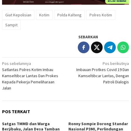
Giat Kepolisian
Kotim
Polda Kalteng
Polres Kotim
Sampit
SEBARKAN
Navigasi
Pos sebelumnya
Pos berikutnya
Satlantas Polres Kotim Imbau
Imbauan Protkes Covid 19 Dan
pos
Kamseltibcar Lantas Dan Prokes
Kamseltibcar Lantas, Dengan
Kepada Pekerja Pemeliharaan
Patroli Dialogis
Jalan
POS TERKAIT
Satgas TMMD dan Warga
Ronny Sompie Dorong Standar
Berjibaku, Jalan Desa Tamban
Nasional P3MI, Perlindungan