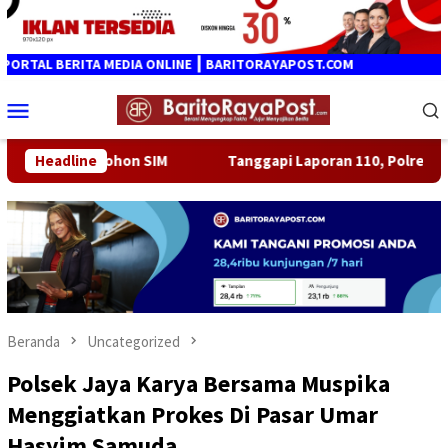
Loncat
ke
konten
L BERITA MEDIA ONLINE ┃ BARITORAYAPOST.COM
Menu
Mobile
gi Pemohon SIM
Headline
Tanggapi Laporan 110, Polresta Palangka 
Beranda
Uncategorized
Polsek Jaya Karya Bersama Muspika
Menggiatkan Prokes Di Pasar Umar
Hasyim Samuda