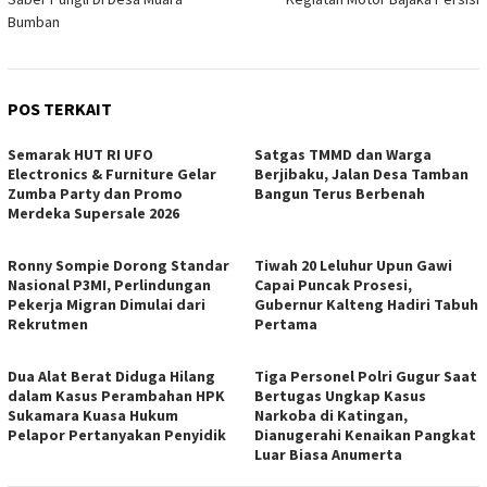
Bumban
POS TERKAIT
Semarak HUT RI UFO
Satgas TMMD dan Warga
Electronics & Furniture Gelar
Berjibaku, Jalan Desa Tamban
Zumba Party dan Promo
Bangun Terus Berbenah
Merdeka Supersale 2026
Ronny Sompie Dorong Standar
Tiwah 20 Leluhur Upun Gawi
Nasional P3MI, Perlindungan
Capai Puncak Prosesi,
Pekerja Migran Dimulai dari
Gubernur Kalteng Hadiri Tabuh
Rekrutmen
Pertama
Dua Alat Berat Diduga Hilang
Tiga Personel Polri Gugur Saat
dalam Kasus Perambahan HPK
Bertugas Ungkap Kasus
Sukamara Kuasa Hukum
Narkoba di Katingan,
Pelapor Pertanyakan Penyidik
Dianugerahi Kenaikan Pangkat
Luar Biasa Anumerta