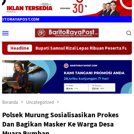
Loncat
ke
konten
COM
Menu
Mobile
Samsul Rizal Lepas Ribuan Peserta Funbike HST Menyala 2026
Headline
Beranda
Uncategorized
Polsek Murung Sosialisasikan Prokes
Dan Bagikan Masker Ke Warga Desa
Muara Bumban