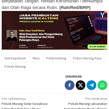
Berjabatan Tangan, Hindari Kerumunan / berkumpul
dan Olah Raga secara Rutin.
(Rah/Red/BRP)
Giat Kepolisian
Mura
Polda Kalteng
Polres Murung Raya
Polsek Murung
SEBARKAN
Navigasi
Pos sebelumnya
Pos berikutnya
Polsek Murung Gelar Sosialisasi
Polsek Murung Laksanakan
pos
Saber Pungli Di Desa Muara
Kegiatan Motor Bajaka Persisi