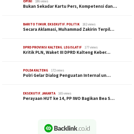
OPINI
186 views
Bukan Sekadar Kartu Pers, Kompetensi dan…
BARITO TIMUR
,
EKSEKUTIF
,
POLITIK
182 views
Secara Aklamasi, Muhammad Zakirin Terpil…
DPRD PROVINSI KALTENG
,
LEGISLATIF
177 views
Kritik PLN, Waket III DPRD Kalteng Keber…
POLDA KALTENG
172 views
Polri Gelar Dialog Penguatan Internal un…
EKSEKUTIF
,
JAKARTA
165 views
Perayaan HUT ke 14, PP IWO Bagikan Bea S…