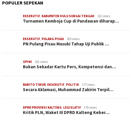
POPULER SEPEKAN
EKSEKUTIF
,
KABUPATEN HULU SUNGAI TENGAH
321 views
Turnamen Kemboja Cup di Pandawan diharap…
EKSEKUTIF
,
PULANG PISAU
203 views
PN Pulang Pisau Masuki Tahap Uji Publik …
OPINI
181 views
Bukan Sekadar Kartu Pers, Kompetensi dan…
BARITO TIMUR
,
EKSEKUTIF
,
POLITIK
177 views
Secara Aklamasi, Muhammad Zakirin Terpil…
DPRD PROVINSI KALTENG
,
LEGISLATIF
170 views
Kritik PLN, Waket III DPRD Kalteng Keber…