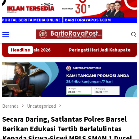
Loncat
ke
konten
INE ┃ BARITORAYAPOST.COM
Menu
Mobile
gati Hari Jadi Kabupaten Barito Timur Ke-24, Gubernur Kalteng 
Headline
Beranda
Uncategorized
Secara Daring, Satlantas Polres Barsel
Berikan Edukasi Tertib Berlalulintas
Kepada Siswa-Siswi MPLS SMAN 1 Dusel