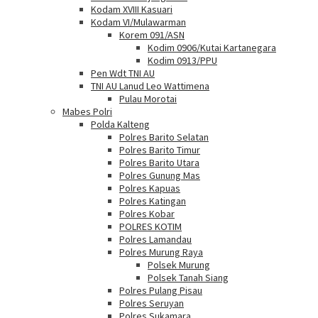
Kodam XVIII Kasuari
Kodam VI/Mulawarman
Korem 091/ASN
Kodim 0906/Kutai Kartanegara
Kodim 0913/PPU
Pen Wdt TNI AU
TNI AU Lanud Leo Wattimena
Pulau Morotai
Mabes Polri
Polda Kalteng
Polres Barito Selatan
Polres Barito Timur
Polres Barito Utara
Polres Gunung Mas
Polres Kapuas
Polres Katingan
Polres Kobar
POLRES KOTIM
Polres Lamandau
Polres Murung Raya
Polsek Murung
Polsek Tanah Siang
Polres Pulang Pisau
Polres Seruyan
Polres Sukamara