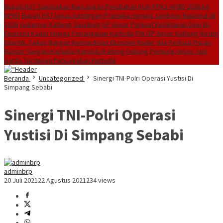
Bupati HST Sampaikan Rancangan Perubahan KUA-PPAS APBD 2026 ke
DPRD
Bupati HST lepas kontingen Pramuka menuju Jambore Nasional XII
2026
Gubernur Kalteng Gandeng GP Ansor Perkuat Ketahanan Daerah,
Ekonomi Kader hingga Penanganan Karhutla
PW GP Ansor Kalteng Resmi
Dilantik, Fokus Bangun Kemandirian Ekonomi Kader dan Perkuat Peran
Banser Tangani Karhutla
Kapolda Kalteng Dukung Pemuda Ansor Jadi
Garda Terdepan Pencegahan Karhutla
Beranda
Uncategorized
Sinergi TNI-Polri Operasi Yustisi Di
Simpang Sebabi
Sinergi TNI-Polri Operasi
Yustisi Di Simpang Sebabi
adminbrp
20 Juli 2021
22 Agustus 2021
234 views