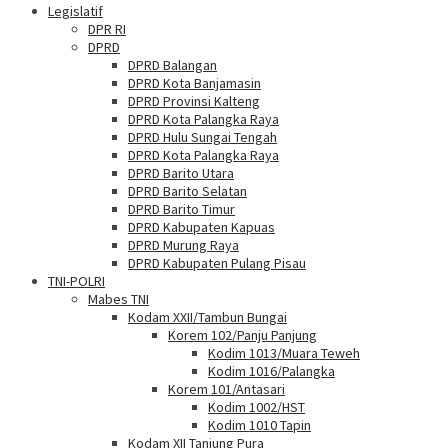
Legislatif
DPR RI
DPRD
DPRD Balangan
DPRD Kota Banjamasin
DPRD Provinsi Kalteng
DPRD Kota Palangka Raya
DPRD Hulu Sungai Tengah
DPRD Kota Palangka Raya
DPRD Barito Utara
DPRD Barito Selatan
DPRD Barito Timur
DPRD Kabupaten Kapuas
DPRD Murung Raya
DPRD Kabupaten Pulang Pisau
TNI-POLRI
Mabes TNI
Kodam XXII/Tambun Bungai
Korem 102/Panju Panjung
Kodim 1013/Muara Teweh
Kodim 1016/Palangka
Korem 101/Antasari
Kodim 1002/HST
Kodim 1010 Tapin
Kodam XII Tanjung Pura