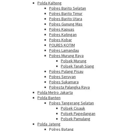
Polda Kalteng
Polres Barito Selatan
Polres Barito Timur
Polres Barito Utara
Polres Gunung Mas
Polres Kapuas
Polres Katingan
Polres Kobar
POLRES KOTIM
Polres Lamandau
Polres Murung Raya
Polsek Murung
Polsek Tanah Siang
Polres Pulang Pisau
Polres Seruyan
Polres Sukamara
Polresta Palangka Raya
Polda Metro Jakarta
Polda Banten
Polres Tangerang Selatan
Polsek Cisauk
Polsek Pagedangan
Polsek Pamulang
Polda Jateng
Polres Batang