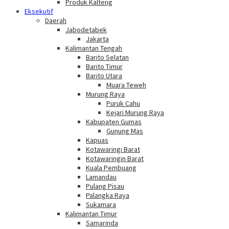
Produk Kalteng
Eksekutif
Daerah
Jabodetabek
Jakarta
Kalimantan Tengah
Barito Selatan
Barito Timur
Barito Utara
Muara Teweh
Murung Raya
Puruk Cahu
Kejari Murung Raya
Kabupaten Gumas
Gunung Mas
Kapuas
Kotawaringi Barat
Kotawaringin Barat
Kuala Pembuang
Lamandau
Pulang Pisau
Palangka Raya
Sukamara
Kalimantan Timur
Samarinda