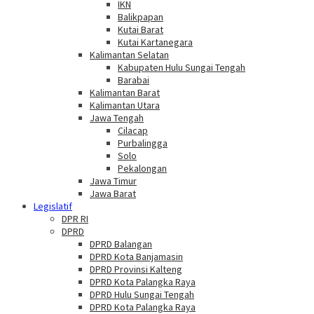
IKN
Balikpapan
Kutai Barat
Kutai Kartanegara
Kalimantan Selatan
Kabupaten Hulu Sungai Tengah
Barabai
Kalimantan Barat
Kalimantan Utara
Jawa Tengah
Cilacap
Purbalingga
Solo
Pekalongan
Jawa Timur
Jawa Barat
Legislatif
DPR RI
DPRD
DPRD Balangan
DPRD Kota Banjamasin
DPRD Provinsi Kalteng
DPRD Kota Palangka Raya
DPRD Hulu Sungai Tengah
DPRD Kota Palangka Raya