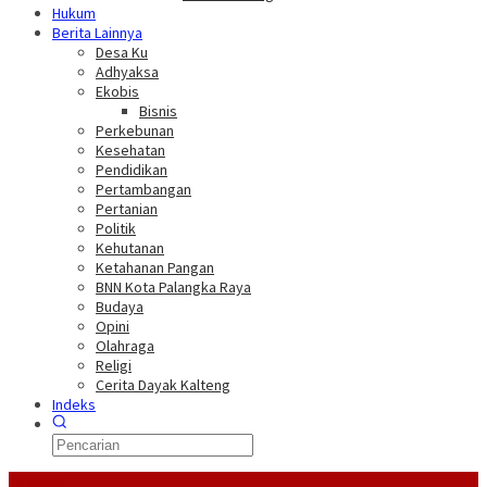
Hukum
Berita Lainnya
Desa Ku
Adhyaksa
Ekobis
Bisnis
Perkebunan
Kesehatan
Pendidikan
Pertambangan
Pertanian
Politik
Kehutanan
Ketahanan Pangan
BNN Kota Palangka Raya
Budaya
Opini
Olahraga
Religi
Cerita Dayak Kalteng
Indeks
Headline