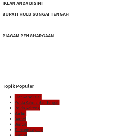
IKLAN ANDA DISINI
BUPATI HULU SUNGAI TENGAH
PIAGAM PENGHARGAAN
Topik Populer
Giat Kepolisian
Polda Kalimantan Tengah
Polda Kalteng
Bartim
Barsel
Buntok
Tamiang Layang
Sampit