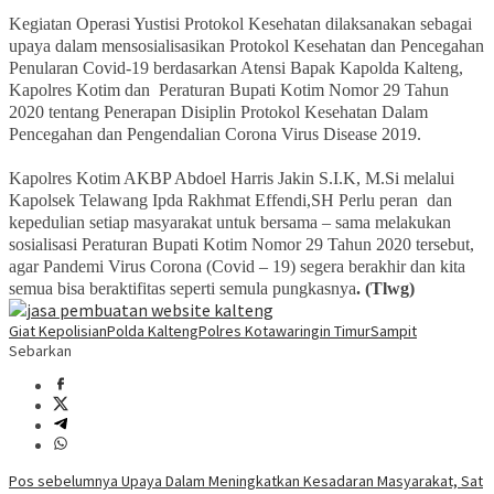
Kegiatan Operasi Yustisi Protokol Kesehatan dilaksanakan sebagai
upaya dalam mensosialisasikan Protokol Kesehatan dan Pencegahan
Penularan Covid-19 berdasarkan Atensi Bapak Kapolda Kalteng,
Kapolres Kotim dan Peraturan Bupati Kotim Nomor 29 Tahun
2020 tentang Penerapan Disiplin Protokol Kesehatan Dalam
Pencegahan dan Pengendalian Corona Virus Disease 2019.
Kapolres Kotim AKBP Abdoel Harris Jakin S.I.K, M.Si melalui
Kapolsek Telawang Ipda Rakhmat Effendi,SH Perlu peran dan
kepedulian setiap masyarakat untuk bersama – sama melakukan
sosialisasi Peraturan Bupati Kotim Nomor 29 Tahun 2020 tersebut,
agar Pandemi Virus Corona (Covid – 19) segera berakhir dan kita
semua bisa beraktifitas seperti semula pungkasnya
. (Tlwg)
Giat Kepolisian
Polda Kalteng
Polres Kotawaringin Timur
Sampit
Sebarkan
Navigasi
Pos sebelumnya
Upaya Dalam Meningkatkan Kesadaran Masyarakat, Sat