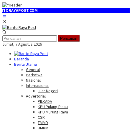
Loncat
ke
ST.COM
konten
Menu
Mobile
Pencarian
Jumat, 7 Agustus 2026
Beranda
Berita Utama
General
Peristiwa
Nasional
Internasional
Luar Negeri
Advertorial
PILKADA
KPU Pulang Pisau
KPU Murung Raya
CSR
TMMD
UMKM