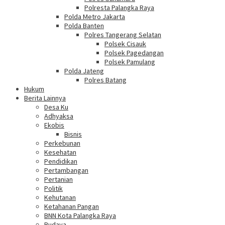
Polresta Palangka Raya
Polda Metro Jakarta
Polda Banten
Polres Tangerang Selatan
Polsek Cisauk
Polsek Pagedangan
Polsek Pamulang
Polda Jateng
Polres Batang
Hukum
Berita Lainnya
Desa Ku
Adhyaksa
Ekobis
Bisnis
Perkebunan
Kesehatan
Pendidikan
Pertambangan
Pertanian
Politik
Kehutanan
Ketahanan Pangan
BNN Kota Palangka Raya
Budaya