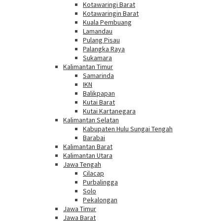
Kotawaringi Barat
Kotawaringin Barat
Kuala Pembuang
Lamandau
Pulang Pisau
Palangka Raya
Sukamara
Kalimantan Timur
Samarinda
IKN
Balikpapan
Kutai Barat
Kutai Kartanegara
Kalimantan Selatan
Kabupaten Hulu Sungai Tengah
Barabai
Kalimantan Barat
Kalimantan Utara
Jawa Tengah
Cilacap
Purbalingga
Solo
Pekalongan
Jawa Timur
Jawa Barat