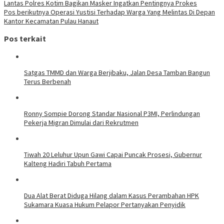
Lantas Polres Kotim Bagikan Masker Ingatkan Pentingnya Prokes
pos
Pos berikutnya
Operasi Yustisi Terhadap Warga Yang Melintas Di Depan
Kantor Kecamatan Pulau Hanaut
Pos terkait
Satgas TMMD dan Warga Berjibaku, Jalan Desa Tamban Bangun
Terus Berbenah
Ronny Sompie Dorong Standar Nasional P3MI, Perlindungan
Pekerja Migran Dimulai dari Rekrutmen
Tiwah 20 Leluhur Upun Gawi Capai Puncak Prosesi, Gubernur
Kalteng Hadiri Tabuh Pertama
Dua Alat Berat Diduga Hilang dalam Kasus Perambahan HPK
Sukamara Kuasa Hukum Pelapor Pertanyakan Penyidik