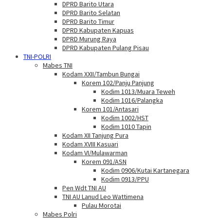
DPRD Barito Utara
DPRD Barito Selatan
DPRD Barito Timur
DPRD Kabupaten Kapuas
DPRD Murung Raya
DPRD Kabupaten Pulang Pisau
TNI-POLRI
Mabes TNI
Kodam XXII/Tambun Bungai
Korem 102/Panju Panjung
Kodim 1013/Muara Teweh
Kodim 1016/Palangka
Korem 101/Antasari
Kodim 1002/HST
Kodim 1010 Tapin
Kodam XII Tanjung Pura
Kodam XVIII Kasuari
Kodam VI/Mulawarman
Korem 091/ASN
Kodim 0906/Kutai Kartanegara
Kodim 0913/PPU
Pen Wdt TNI AU
TNI AU Lanud Leo Wattimena
Pulau Morotai
Mabes Polri