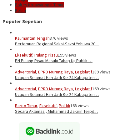
Polres Kotawaringin Timur
Kotim
Populer Sepekan
Kalimantan Tengah
376 views
Pertemuan Regional Saksi-Saksi Yehuwa 20…
Eksekutif
,
Pulang Pisau
199 views
PN Pulang Pisau Masuki Tahap Uji Publik …
Advertorial
,
DPRD Murung Raya
,
Legislatif
189 views
Ucapan Selamat Hari Jadi Ke-24 Kabupaten…
Advertorial
,
DPRD Murung Raya
,
Legislatif
169 views
Ucapan Selamat Hari Jadi Ke-24 Kabupaten…
Barito Timur
,
Eksekutif
,
Politik
168 views
Secara Aklamasi, Muhammad Zakirin Terpil…