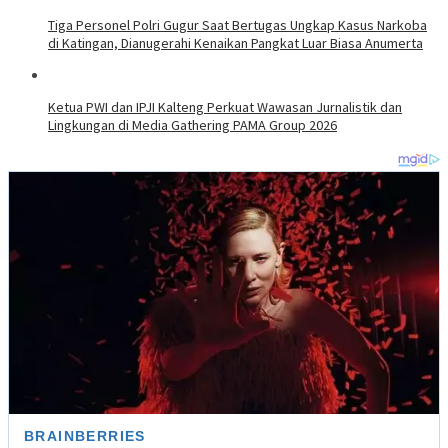
Tiga Personel Polri Gugur Saat Bertugas Ungkap Kasus Narkoba
di Katingan, Dianugerahi Kenaikan Pangkat Luar Biasa Anumerta
Ketua PWI dan IPJI Kalteng Perkuat Wawasan Jurnalistik dan
Lingkungan di Media Gathering PAMA Group 2026