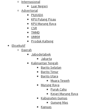
Internasional
Luar Negeri
Advertorial
PILKADA
KPU Pulang Pisau
KPU Murung Raya
CSR
TMMD
UMKM
Produk Kalteng
Eksekutif
Daerah
Jabodetabek
Jakarta
Kalimantan Tengah
Barito Selatan
Barito Timur
Barito Utara
Muara Teweh
Murung Raya
Puruk Cahu
Kejari Murung Raya
Kabupaten Gumas
Gunung Mas
Kapuas