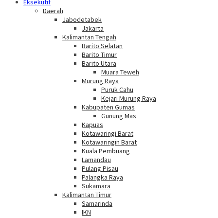
Eksekutif
Daerah
Jabodetabek
Jakarta
Kalimantan Tengah
Barito Selatan
Barito Timur
Barito Utara
Muara Teweh
Murung Raya
Puruk Cahu
Kejari Murung Raya
Kabupaten Gumas
Gunung Mas
Kapuas
Kotawaringi Barat
Kotawaringin Barat
Kuala Pembuang
Lamandau
Pulang Pisau
Palangka Raya
Sukamara
Kalimantan Timur
Samarinda
IKN