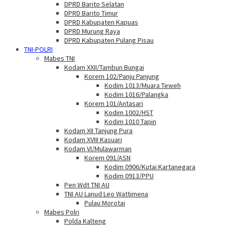
DPRD Barito Selatan
DPRD Barito Timur
DPRD Kabupaten Kapuas
DPRD Murung Raya
DPRD Kabupaten Pulang Pisau
TNI-POLRI
Mabes TNI
Kodam XXII/Tambun Bungai
Korem 102/Panju Panjung
Kodim 1013/Muara Teweh
Kodim 1016/Palangka
Korem 101/Antasari
Kodim 1002/HST
Kodim 1010 Tapin
Kodam XII Tanjung Pura
Kodam XVIII Kasuari
Kodam VI/Mulawarman
Korem 091/ASN
Kodim 0906/Kutai Kartanegara
Kodim 0913/PPU
Pen Wdt TNI AU
TNI AU Lanud Leo Wattimena
Pulau Morotai
Mabes Polri
Polda Kalteng