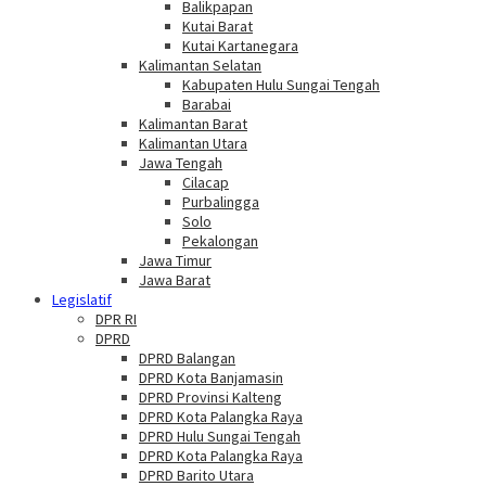
Balikpapan
Kutai Barat
Kutai Kartanegara
Kalimantan Selatan
Kabupaten Hulu Sungai Tengah
Barabai
Kalimantan Barat
Kalimantan Utara
Jawa Tengah
Cilacap
Purbalingga
Solo
Pekalongan
Jawa Timur
Jawa Barat
Legislatif
DPR RI
DPRD
DPRD Balangan
DPRD Kota Banjamasin
DPRD Provinsi Kalteng
DPRD Kota Palangka Raya
DPRD Hulu Sungai Tengah
DPRD Kota Palangka Raya
DPRD Barito Utara