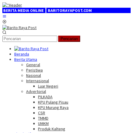
Loncat
ke
DIA ONLINE ┃ BARITORAYAPOST.COM
konten
Menu
Mobile
Pencarian
Beranda
Berita Utama
General
Peristiwa
Nasional
Internasional
Luar Negeri
Advertorial
PILKADA
KPU Pulang Pisau
KPU Murung Raya
CSR
TMMD
UMKM
Produk Kalteng