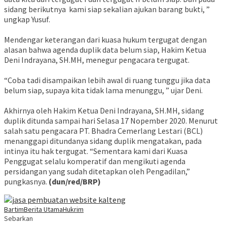
sidang berikutnya kami siap sekalian ajukan barang bukti, ”
ungkap Yusuf.
Mendengar keterangan dari kuasa hukum tergugat dengan
alasan bahwa agenda duplik data belum siap, Hakim Ketua
Deni Indrayana, SH.MH, menegur pengacara tergugat.
“Coba tadi disampaikan lebih awal di ruang tunggu jika data
belum siap, supaya kita tidak lama menunggu, ” ujar Deni.
Akhirnya oleh Hakim Ketua Deni Indrayana, SH.MH, sidang
duplik ditunda sampai hari Selasa 17 Nopember 2020. Menurut
salah satu pengacara PT. Bhadra Cemerlang Lestari (BCL)
menanggapi ditundanya sidang duplik mengatakan, pada
intinya itu hak tergugat. “Sementara kami dari Kuasa
Penggugat selalu komperatif dan mengikuti agenda
persidangan yang sudah ditetapkan oleh Pengadilan,”
pungkasnya.
(dun/red/BRP)
Bartim
Berita Utama
Hukrim
Sebarkan