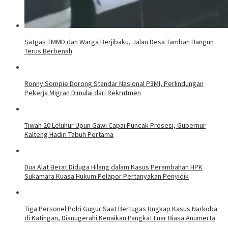
Satgas TMMD dan Warga Berjibaku, Jalan Desa Tamban Bangun
Terus Berbenah
Ronny Sompie Dorong Standar Nasional P3MI, Perlindungan
Pekerja Migran Dimulai dari Rekrutmen
Tiwah 20 Leluhur Upun Gawi Capai Puncak Prosesi, Gubernur
Kalteng Hadiri Tabuh Pertama
Dua Alat Berat Diduga Hilang dalam Kasus Perambahan HPK
Sukamara Kuasa Hukum Pelapor Pertanyakan Penyidik
Tiga Personel Polri Gugur Saat Bertugas Ungkap Kasus Narkoba
di Katingan, Dianugerahi Kenaikan Pangkat Luar Biasa Anumerta