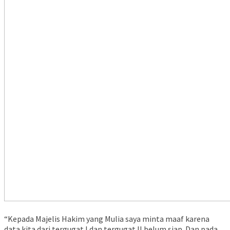
“Kepada Majelis Hakim yang Mulia saya minta maaf karena
data kita dari tergugat I dan tergugat II belum siap. Dan pada