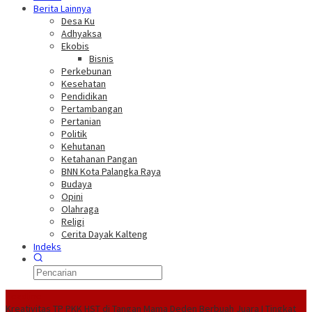
Berita Lainnya
Desa Ku
Adhyaksa
Ekobis
Bisnis
Perkebunan
Kesehatan
Pendidikan
Pertambangan
Pertanian
Politik
Kehutanan
Ketahanan Pangan
BNN Kota Palangka Raya
Budaya
Opini
Olahraga
Religi
Cerita Dayak Kalteng
Indeks
Headline
Kreativitas TP PKK HST di Tangan Mama Deden Berbuah Juara I Tingkat