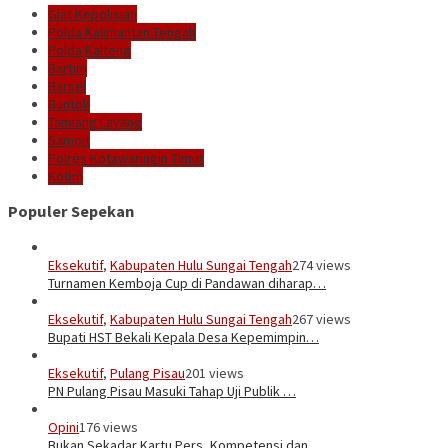
Giat Kepolisian
Polda Kalimantan Tengah
Polda Kalteng
Bartim
Barsel
Buntok
Tamiang Layang
Sampit
Polres Kotawaringin Timur
Kotim
Populer Sepekan
Eksekutif
,
Kabupaten Hulu Sungai Tengah
274 views
Turnamen Kemboja Cup di Pandawan diharap…
Eksekutif
,
Kabupaten Hulu Sungai Tengah
267 views
Bupati HST Bekali Kepala Desa Kepemimpin…
Eksekutif
,
Pulang Pisau
201 views
PN Pulang Pisau Masuki Tahap Uji Publik …
Opini
176 views
Bukan Sekadar Kartu Pers, Kompetensi dan…