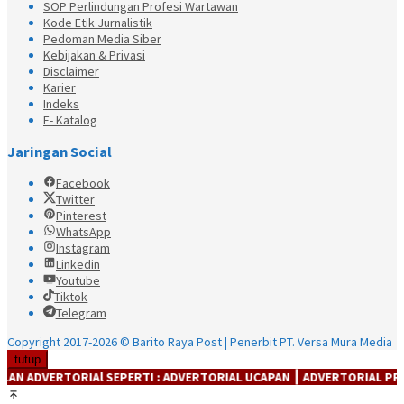
SOP Perlindungan Profesi Wartawan
Kode Etik Jurnalistik
Pedoman Media Siber
Kebijakan & Privasi
Disclaimer
Karier
Indeks
E- Katalog
Jaringan Social
Facebook
Twitter
Pinterest
WhatsApp
Instagram
Linkedin
Youtube
Tiktok
Telegram
Copyright 2017-2026 © Barito Raya Post | Penerbit PT. Versa Mura Media
tutup
IAl SEPERTI : ADVERTORIAL UCAPAN ┃ ADVERTORIAL PRODUK ┃ ADVER