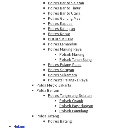
Polres Barito Selatan
Polres Barito Timur
Polres Barito Utara
Polres Gunung Mas
Polres Kapuas
Polres Katingan
Polres Kobar
POLRES KOTIM
Polres Lamandau
Polres Murung Raya
Polsek Murung
Polsek Tanah Siang
Polres Pulang Pisau
Polres Seruyan
Polres Sukamara
Polresta Palangka Raya
Polda Metro Jakarta
Polda Banten
Polres Tangerang Selatan
Polsek Cisauk
Polsek Pagedangan
Polsek Pamulang
Polda Jateng
Polres Batang
Hukum