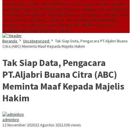
Kalsel
HUT ke-14 IWO, Ketua PWI Barito Timur: Tetap Solid dan Berpihak
pada Kebenaran
SATPAS Satlantas Polresta Palangka Raya Beri Layanan
Prima bagi Pemohon SIM
Tanggapi Laporan 110, Polresta Palangka Raya
Tangani Keributan Rumah Tangga di Jalan Banteng XXIII
Silaturahmi
Bersama Taruna Akpol, Kapolda Kalteng: Beri Manfaat Nyata dan
Inspiratif Bagi Siswa di Sekolah Rakyat
Beranda
Uncategorized
Tak Siap Data, Pengacara PT.Aljabri Buana
Citra (ABC) Meminta Maaf Kepada Majelis Hakim
Tak Siap Data, Pengacara
PT.Aljabri Buana Citra (ABC)
Meminta Maaf Kepada Majelis
Hakim
adminbrp
12 November 2020
22 Agustus 2021
336 views