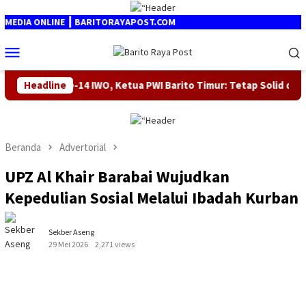
Loncat
ke
DIA ONLINE ┃ BARITORAYAPOST.COM
konten
Menu
Mobile
HUT ke-14 IWO, Ketua PWI Barito Timur: Tetap Solid dan Berpi
Headline
Beranda
Advertorial
UPZ Al Khair Barabai Wujudkan
Kepedulian Sosial Melalui Ibadah Kurban
Sekber Aseng
29 Mei 2026
2,271 views