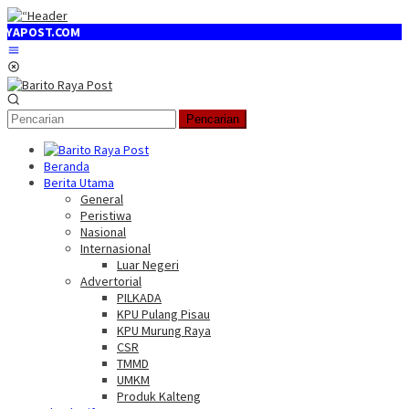
Loncat
ke
OST.COM
konten
Menu
Mobile
Pencarian
Beranda
Berita Utama
General
Peristiwa
Nasional
Internasional
Luar Negeri
Advertorial
PILKADA
KPU Pulang Pisau
KPU Murung Raya
CSR
TMMD
UMKM
Produk Kalteng