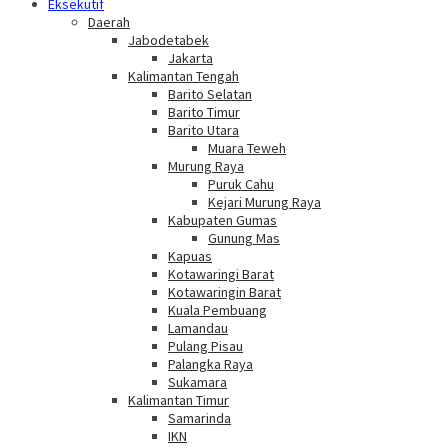
Eksekutif
Daerah
Jabodetabek
Jakarta
Kalimantan Tengah
Barito Selatan
Barito Timur
Barito Utara
Muara Teweh
Murung Raya
Puruk Cahu
Kejari Murung Raya
Kabupaten Gumas
Gunung Mas
Kapuas
Kotawaringi Barat
Kotawaringin Barat
Kuala Pembuang
Lamandau
Pulang Pisau
Palangka Raya
Sukamara
Kalimantan Timur
Samarinda
IKN