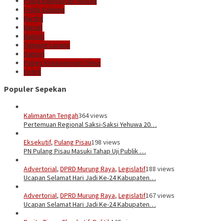
Polda Kalimantan Tengah
Polda Kalteng
Bartim
Barsel
Buntok
Tamiang Layang
Sampit
Polres Kotawaringin Timur
Kotim
Populer Sepekan
Kalimantan Tengah
364 views
Pertemuan Regional Saksi-Saksi Yehuwa 20…
Eksekutif
,
Pulang Pisau
198 views
PN Pulang Pisau Masuki Tahap Uji Publik …
Advertorial
,
DPRD Murung Raya
,
Legislatif
188 views
Ucapan Selamat Hari Jadi Ke-24 Kabupaten…
Advertorial
,
DPRD Murung Raya
,
Legislatif
167 views
Ucapan Selamat Hari Jadi Ke-24 Kabupaten…