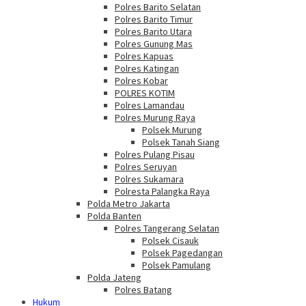
Polres Barito Selatan
Polres Barito Timur
Polres Barito Utara
Polres Gunung Mas
Polres Kapuas
Polres Katingan
Polres Kobar
POLRES KOTIM
Polres Lamandau
Polres Murung Raya
Polsek Murung
Polsek Tanah Siang
Polres Pulang Pisau
Polres Seruyan
Polres Sukamara
Polresta Palangka Raya
Polda Metro Jakarta
Polda Banten
Polres Tangerang Selatan
Polsek Cisauk
Polsek Pagedangan
Polsek Pamulang
Polda Jateng
Polres Batang
Hukum