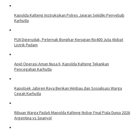
Kapolda Kalteng Instruksikan Polres Jajaran Selidiki Penyebab
Karhutla
PLN Digeruduk, Peternak Bongkar Kerugian Rp400 Juta Akibat
Listrik Padam
Apel Operasi Aman Nusa II, Kapolda Kalteng Tekankan
Pencegahan Karhutla
Kapolsek Jabiren Raya Berikan Himbau dan Sosialisasi Warga
Cegah Karhutla
Ribuan Warga Padati Mapolda Kalteng Nobar Final Piala Dunia 2026
Argentina vs Spanyol