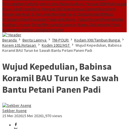
Pencegahan Karhutla
Universitas Palangka Raya Perkuat SDM Polri Lewat
Pusat Studi Kepolisian
Pemkab HST Ajak Semua Elemen Bersinergi
Penuhi Hak Anak di Hari Anak Nasional ke-42
Ombudsman RI Mulai
Penilaian Opini Pelayanan Publik di Kalteng, Fokus Dorong Peningkatan
Kualitas Layanan
Sigap Merespons Laporan Warga, Ditsamapta Polda
Kalteng Padamkan Kebakaran Lahan
Beranda
Berita Lainnya
TNI-POLRI
Kodam XXII/Tambun Bungai
Korem 101/Antasari
Kodim 1002/HST
Wujud Kepedulian, Babinsa
Koramil BAU Turun ke Sawah Bantu Petani Panen Padi
Wujud Kepedulian, Babinsa
Koramil BAU Turun ke Sawah
Bantu Petani Panen Padi
Sekber Aseng
15 Mei 2026
15 Mei 2026
1,970 views