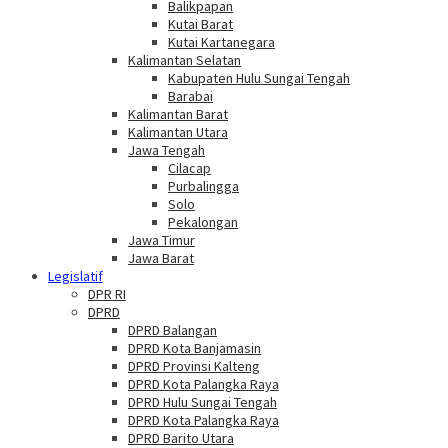
Balikpapan
Kutai Barat
Kutai Kartanegara
Kalimantan Selatan
Kabupaten Hulu Sungai Tengah
Barabai
Kalimantan Barat
Kalimantan Utara
Jawa Tengah
Cilacap
Purbalingga
Solo
Pekalongan
Jawa Timur
Jawa Barat
Legislatif
DPR RI
DPRD
DPRD Balangan
DPRD Kota Banjamasin
DPRD Provinsi Kalteng
DPRD Kota Palangka Raya
DPRD Hulu Sungai Tengah
DPRD Kota Palangka Raya
DPRD Barito Utara