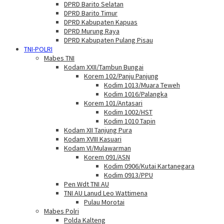
DPRD Barito Selatan
DPRD Barito Timur
DPRD Kabupaten Kapuas
DPRD Murung Raya
DPRD Kabupaten Pulang Pisau
TNI-POLRI
Mabes TNI
Kodam XXII/Tambun Bungai
Korem 102/Panju Panjung
Kodim 1013/Muara Teweh
Kodim 1016/Palangka
Korem 101/Antasari
Kodim 1002/HST
Kodim 1010 Tapin
Kodam XII Tanjung Pura
Kodam XVIII Kasuari
Kodam VI/Mulawarman
Korem 091/ASN
Kodim 0906/Kutai Kartanegara
Kodim 0913/PPU
Pen Wdt TNI AU
TNI AU Lanud Leo Wattimena
Pulau Morotai
Mabes Polri
Polda Kalteng