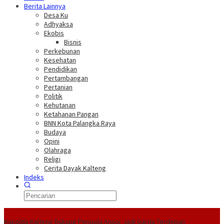
Berita Lainnya
Desa Ku
Adhyaksa
Ekobis
Bisnis
Perkebunan
Kesehatan
Pendidikan
Pertambangan
Pertanian
Politik
Kehutanan
Ketahanan Pangan
BNN Kota Palangka Raya
Budaya
Opini
Olahraga
Religi
Cerita Dayak Kalteng
Indeks
Headline
Kapolda Kalteng Dukung Pemuda Ansor Jadi Garda Terdepan