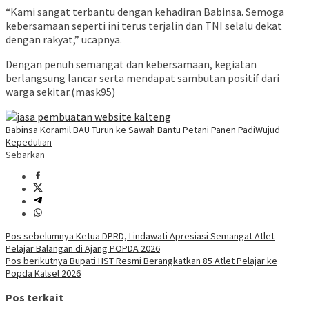
“Kami sangat terbantu dengan kehadiran Babinsa. Semoga
kebersamaan seperti ini terus terjalin dan TNI selalu dekat
dengan rakyat,” ucapnya.
Dengan penuh semangat dan kebersamaan, kegiatan
berlangsung lancar serta mendapat sambutan positif dari
warga sekitar.(mask95)
Babinsa Koramil BAU Turun ke Sawah Bantu Petani Panen Padi
Wujud
Kepedulian
Sebarkan
Navigasi
Pos sebelumnya
Ketua DPRD, Lindawati Apresiasi Semangat Atlet
Pelajar Balangan di Ajang POPDA 2026
pos
Pos berikutnya
Bupati HST Resmi Berangkatkan 85 Atlet Pelajar ke
Popda Kalsel 2026
Pos terkait