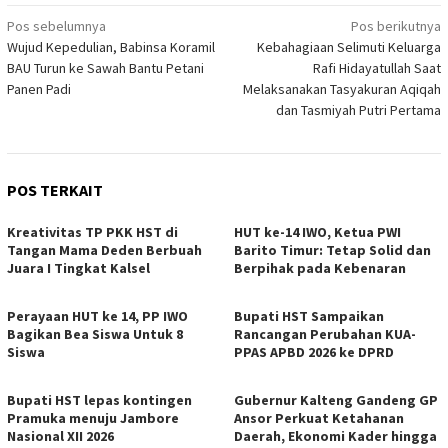
Navigasi
Pos sebelumnya
Pos berikutnya
Wujud Kepedulian, Babinsa Koramil
Kebahagiaan Selimuti Keluarga
pos
BAU Turun ke Sawah Bantu Petani
Rafi Hidayatullah Saat
Panen Padi
Melaksanakan Tasyakuran Aqiqah
dan Tasmiyah Putri Pertama
POS TERKAIT
Kreativitas TP PKK HST di
HUT ke-14 IWO, Ketua PWI
Tangan Mama Deden Berbuah
Barito Timur: Tetap Solid dan
Juara I Tingkat Kalsel
Berpihak pada Kebenaran
Perayaan HUT ke 14, PP IWO
Bupati HST Sampaikan
Bagikan Bea Siswa Untuk 8
Rancangan Perubahan KUA-
Siswa
PPAS APBD 2026 ke DPRD
Bupati HST lepas kontingen
Gubernur Kalteng Gandeng GP
Pramuka menuju Jambore
Ansor Perkuat Ketahanan
Nasional XII 2026
Daerah, Ekonomi Kader hingga