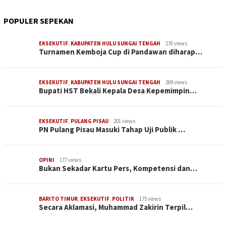
POPULER SEPEKAN
EKSEKUTIF
,
KABUPATEN HULU SUNGAI TENGAH
276 views
Turnamen Kemboja Cup di Pandawan diharap…
EKSEKUTIF
,
KABUPATEN HULU SUNGAI TENGAH
269 views
Bupati HST Bekali Kepala Desa Kepemimpin…
EKSEKUTIF
,
PULANG PISAU
201 views
PN Pulang Pisau Masuki Tahap Uji Publik …
OPINI
177 views
Bukan Sekadar Kartu Pers, Kompetensi dan…
BARITO TIMUR
,
EKSEKUTIF
,
POLITIK
175 views
Secara Aklamasi, Muhammad Zakirin Terpil…