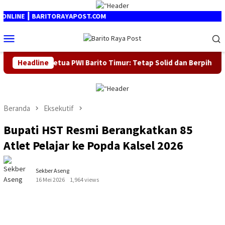
Loncat
ke
 BARITORAYAPOST.COM
konten
Menu
Mobile
etua PWI Barito Timur: Tetap Solid dan Berpihak pada Kebenaran
Headline
Beranda
Eksekutif
Bupati HST Resmi Berangkatkan 85
Atlet Pelajar ke Popda Kalsel 2026
Sekber Aseng
16 Mei 2026
1,964 views