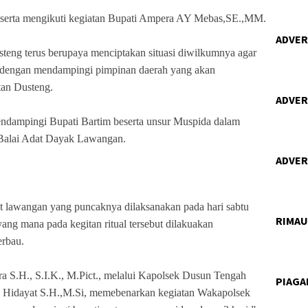
t serta mengikuti kegiatan Bupati Ampera AY Mebas,SE.,MM.
ADVERT
steng terus berupaya menciptakan situasi diwilkumnya agar
a dengan mendampingi pimpinan daerah yang akan
tan Dusteng.
ADVERT
ndampingi Bupati Bartim beserta unsur Muspida dalam
 Balai Adat Dayak Lawangan.
ADVERT
at lawangan yang puncaknya dilaksanakan pada hari sabtu
RIMA
ang mana pada kegitan ritual tersebut dilakuakan
erbau.
 S.H., S.I.K., M.Pict., melalui Kapolsek Dusun Tengah
PIAG
nto Hidayat S.H.,M.Si, memebenarkan kegiatan Wakapolsek