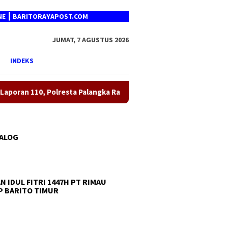
RITORAYAPOST.COM
JUMAT, 7 AGUSTUS 2026
INDEKS
lresta Palangka Raya Tangani Keributan Rumah Tangga di Jalan B
TALOG
N IDUL FITRI 1447H PT RIMAU
 BARITO TIMUR