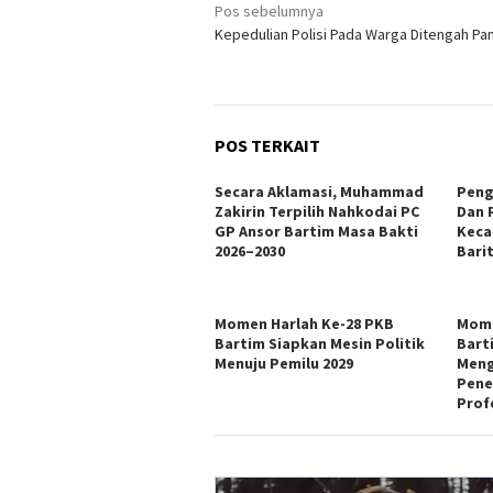
Navigasi
Pos sebelumnya
Kepedulian Polisi Pada Warga Ditengah P
pos
POS TERKAIT
Secara Aklamasi, Muhammad
Peng
Zakirin Terpilih Nahkodai PC
Dan 
GP Ansor Bartim Masa Bakti
Keca
2026–2030
Bari
Momen Harlah Ke-28 PKB
Mome
Bartim Siapkan Mesin Politik
Bart
Menuju Pemilu 2029
Meng
Pene
Prof