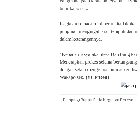
yangmana pada kegiatan tersebut. “Beli
tutur kapolsek.
Kegiatan semacam ini perlu kita lakuk
pimpinan mengingat jarah tempuh dan m
dalam keterangannya.
“Kepada masyarakat desa Dambung kami 
Menerapkan prokes selama berlangsungn
dengan selalu menggunakan masker disa
Wakapolsek.
(YCP/Red)
Dampingi Bupati Pada Kegiatan Peresmi