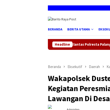
Loncat
ke
konten
BERANDA
BERITA UTAMA
EKSEKU
SATPAS Satlantas Polresta Palangka Raya Beri 
Headline
Beranda
Eksekutif
Daerah
Ka
Wakapolsek Duste
Kegiatan Peresmia
Lawangan Di Des
Adminbrp