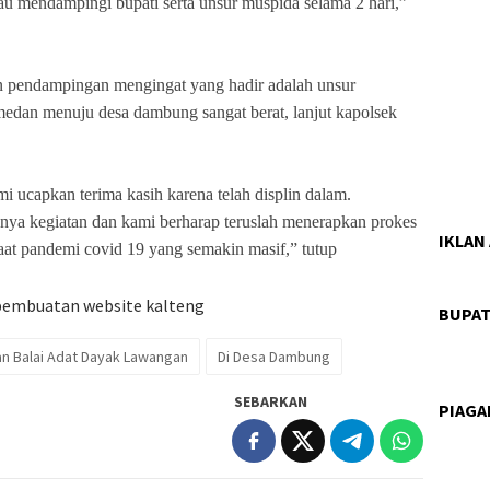
au mendampingi bupati serta unsur muspida selama 2 hari,”
an pendampingan mengingat yang hadir adalah unsur
edan menuju desa dambung sangat berat, lanjut kapolsek
ucapkan terima kasih karena telah displin dalam.
ya kegiatan dan kami berharap teruslah menerapkan prokes
IKLAN
at pandemi covid 19 yang semakin masif,” tutup
BUPAT
an Balai Adat Dayak Lawangan
Di Desa Dambung
SEBARKAN
PIAG