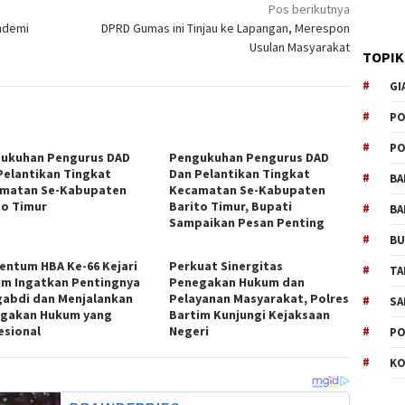
Pos berikutnya
andemi
DPRD Gumas ini Tinjau ke Lapangan, Merespon
Usulan Masyarakat
TOPIK
GI
PO
PO
ukuhan Pengurus DAD
Pengukuhan Pengurus DAD
Pelantikan Tingkat
Dan Pelantikan Tingkat
BA
matan Se-Kabupaten
Kecamatan Se-Kabupaten
to Timur
Barito Timur, Bupati
BA
Sampaikan Pesan Penting
B
ntum HBA Ke-66 Kejari
Perkuat Sinergitas
TA
im Ingatkan Pentingnya
Penegakan Hukum dan
abdi dan Menjalankan
Pelayanan Masyarakat, Polres
SA
gakan Hukum yang
Bartim Kunjungi Kejaksaan
esional
Negeri
PO
KO