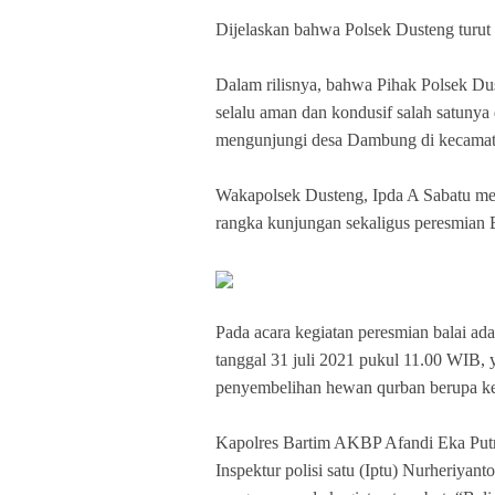
Dijelaskan bahwa Polsek Dusteng turu
Dalam rilisnya, bahwa Pihak Polsek Du
selalu aman dan kondusif salah satuny
mengunjungi desa Dambung di kecama
Wakapolsek Dusteng, Ipda A Sabatu me
rangka kunjungan sekaligus peresmian
Pada acara kegiatan peresmian balai ad
tanggal 31 juli 2021 pukul 11.00 WIB, y
penyembelihan hewan qurban berupa k
Kapolres Bartim AKBP Afandi Eka Putra
Inspektur polisi satu (Iptu) Nurheriya