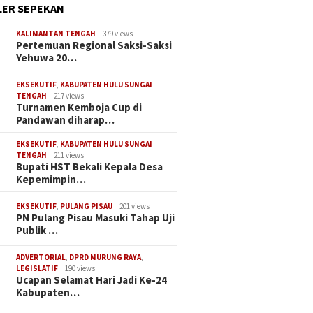
ER SEPEKAN
KALIMANTAN TENGAH
379 views
Pertemuan Regional Saksi-Saksi
Yehuwa 20…
EKSEKUTIF
,
KABUPATEN HULU SUNGAI
TENGAH
217 views
Turnamen Kemboja Cup di
Pandawan diharap…
EKSEKUTIF
,
KABUPATEN HULU SUNGAI
TENGAH
211 views
Bupati HST Bekali Kepala Desa
Kepemimpin…
EKSEKUTIF
,
PULANG PISAU
201 views
PN Pulang Pisau Masuki Tahap Uji
Publik …
ADVERTORIAL
,
DPRD MURUNG RAYA
,
LEGISLATIF
190 views
Ucapan Selamat Hari Jadi Ke-24
Kabupaten…