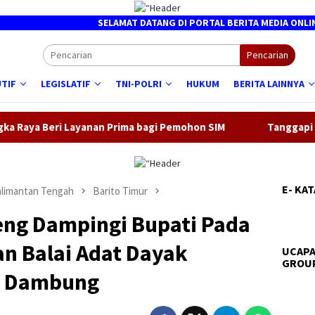
SELAMAT DATANG DI PORTAL BERITA MEDIA ONLINE ┃ BA
Pencarian
TIF
LEGISLATIF
TNI-POLRI
HUKUM
BERITA LAINNYA
Layanan Prima bagi Pemohon SIM
Tanggapi Laporan 110, Po
E- KA
limantan Tengah
Barito Timur
ng Dampingi Bupati Pada
n Balai Adat Dayak
UCAPA
GROUP
a Dambung