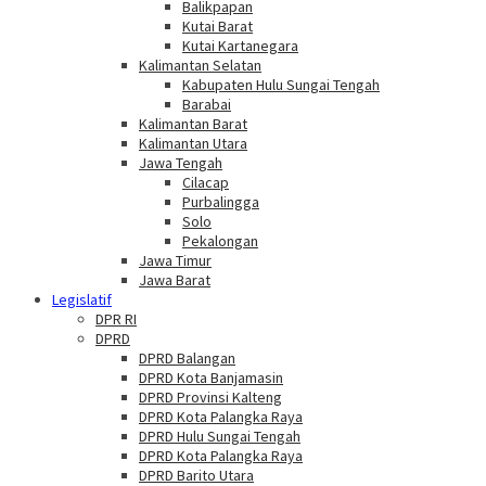
Balikpapan
Kutai Barat
Kutai Kartanegara
Kalimantan Selatan
Kabupaten Hulu Sungai Tengah
Barabai
Kalimantan Barat
Kalimantan Utara
Jawa Tengah
Cilacap
Purbalingga
Solo
Pekalongan
Jawa Timur
Jawa Barat
Legislatif
DPR RI
DPRD
DPRD Balangan
DPRD Kota Banjamasin
DPRD Provinsi Kalteng
DPRD Kota Palangka Raya
DPRD Hulu Sungai Tengah
DPRD Kota Palangka Raya
DPRD Barito Utara