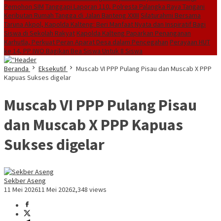
Pemohon SIM
Tanggapi Laporan 110, Polresta Palangka Raya Tangani
Keributan Rumah Tangga di Jalan Banteng XXIII
Silaturahmi Bersama
Taruna Akpol, Kapolda Kalteng: Beri Manfaat Nyata dan Inspiratif Bagi
Siswa di Sekolah Rakyat
Kapolda Kalteng Paparkan Penanganan
Karhutla, Perkuat Peran Aparat Desa dalam Pencegahan
Perayaan HUT
ke 14, PP IWO Bagikan Bea Siswa Untuk 8 Siswa
Beranda
Eksekutif
Muscab VI PPP Pulang Pisau dan Muscab X PPP
Kapuas Sukses digelar
Muscab VI PPP Pulang Pisau
dan Muscab X PPP Kapuas
Sukses digelar
Sekber Aseng
11 Mei 2026
11 Mei 2026
2,348 views