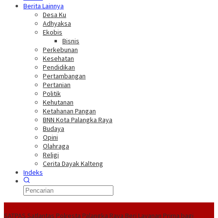
Berita Lainnya
Desa Ku
Adhyaksa
Ekobis
Bisnis
Perkebunan
Kesehatan
Pendidikan
Pertambangan
Pertanian
Politik
Kehutanan
Ketahanan Pangan
BNN Kota Palangka Raya
Budaya
Opini
Olahraga
Religi
Cerita Dayak Kalteng
Indeks
Headline
SATPAS Satlantas Polresta Palangka Raya Beri Layanan Prima bagi