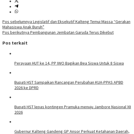
Navigasi
Pos sebelumnya
Legislatif dan Eksekutif Kalteng Temui Massa “Gerakan
Mahasiswa Anak Buruh”
pos
Pos berikutnya
Pembangunan Jembatan Garuda Terus Dikebut
Pos terkait
Perayaan HUT ke 14, PP IWO Bagikan Bea Siswa Untuk 8 Siswa
Bupati HST Sampaikan Rancangan Perubahan KUA-PPAS APBD
2026 ke DPRD
Bupati HST lepas kontingen Pramuka menuju Jambore Nasional XII
2026
Gubernur Kalteng Gandeng GP Ansor Perkuat Ketahanan Daerah,