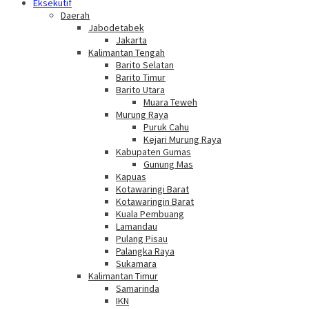
Eksekutif
Daerah
Jabodetabek
Jakarta
Kalimantan Tengah
Barito Selatan
Barito Timur
Barito Utara
Muara Teweh
Murung Raya
Puruk Cahu
Kejari Murung Raya
Kabupaten Gumas
Gunung Mas
Kapuas
Kotawaringi Barat
Kotawaringin Barat
Kuala Pembuang
Lamandau
Pulang Pisau
Palangka Raya
Sukamara
Kalimantan Timur
Samarinda
IKN