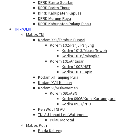
DPRD Barito Selatan
DPRD Barito Timur
DPRD Kabupaten Kapuas
DPRD Murung Raya
DPRD Kabupaten Pulang Pisau
TNI-POLRI
Mabes TNI
Kodam XXII/Tambun Bungai
Korem 102/Panju Panjung
Kodim 1013/Muara Teweh
Kodim 1016/Palangka
Korem 101/Antasari
Kodim 1002/HST
Kodim 1010 Tapin
Kodam XII Tanjung Pura
Kodam XVIII Kasuari
Kodam VI/Mulawarman
Korem 091/ASN
Kodim 0906/Kutai Kartanegara
Kodim 0913/PPU
Pen Wdt TNI AU
TNI AU Lanud Leo Wattimena
Pulau Morotai
Mabes Polri
Polda Kalteng