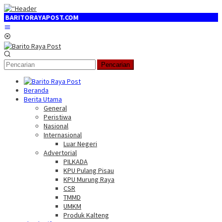
Loncat
ke
T.COM
konten
Menu
Mobile
Pencarian
Beranda
Berita Utama
General
Peristiwa
Nasional
Internasional
Luar Negeri
Advertorial
PILKADA
KPU Pulang Pisau
KPU Murung Raya
CSR
TMMD
UMKM
Produk Kalteng