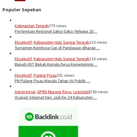
Populer Sepekan
Kalimantan Tengah
379 views
Pertemuan Regional Saksi-Saksi Yehuwa 20…
Eksekutif
,
Kabupaten Hulu Sungai Tengah
223 views
Turnamen Kemboja Cup di Pandawan diharap…
Eksekutif
,
Kabupaten Hulu Sungai Tengah
218 views
Bupati HST Bekali Kepala Desa Kepemimpin…
Eksekutif
,
Pulang Pisau
201 views
PN Pulang Pisau Masuki Tahap Uji Publik …
Advertorial
,
DPRD Murung Raya
,
Legislatif
190 views
Ucapan Selamat Hari Jadi Ke-24 Kabupaten…