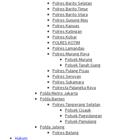
Polres Barito Selatan
Polres Barito Timur
Polres Barito Utara
Polres Gunung Mas
Polres Kapuas
Polres Katingan
Polres Kobar
POLRES KOTIM
Polres Lamandau
Polres Murung Raya
Polsek Murung
Polsek Tanah Siang
Polres Pulang Pisau
Polres Seruyan
Polres Sukamara
Polresta Palangka Raya
Polda Metro Jakarta
Polda Banten
Polres Tangerang Selatan
Polsek Cisauk
Polsek Pagedangan
Polsek Pamulang
Polda Jateng
Polres Batang
Hukum