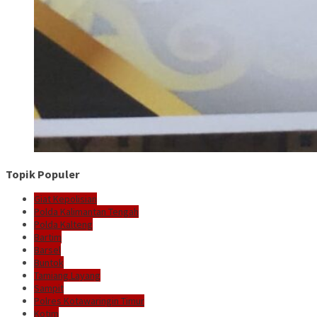
Topik Populer
Giat Kepolisian
Polda Kalimantan Tengah
Polda Kalteng
Bartim
Barsel
Buntok
Tamiang Layang
Sampit
Polres Kotawaringin Timur
Kotim