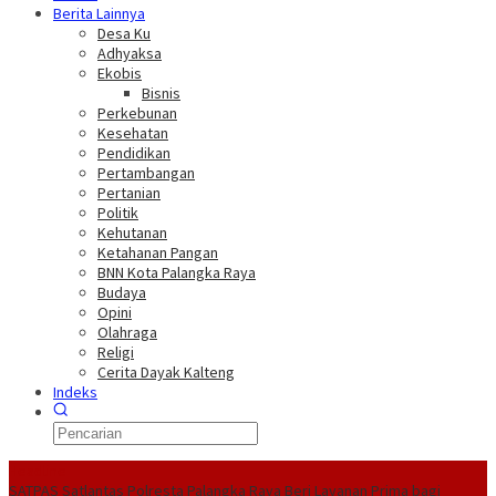
Berita Lainnya
Desa Ku
Adhyaksa
Ekobis
Bisnis
Perkebunan
Kesehatan
Pendidikan
Pertambangan
Pertanian
Politik
Kehutanan
Ketahanan Pangan
BNN Kota Palangka Raya
Budaya
Opini
Olahraga
Religi
Cerita Dayak Kalteng
Indeks
Headline
SATPAS Satlantas Polresta Palangka Raya Beri Layanan Prima bagi