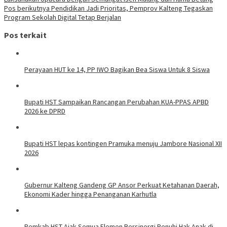
pos
Pos berikutnya
Pendidikan Jadi Prioritas, Pemprov Kalteng Tegaskan
Program Sekolah Digital Tetap Berjalan
Pos terkait
Perayaan HUT ke 14, PP IWO Bagikan Bea Siswa Untuk 8 Siswa
Bupati HST Sampaikan Rancangan Perubahan KUA-PPAS APBD
2026 ke DPRD
Bupati HST lepas kontingen Pramuka menuju Jambore Nasional XII
2026
Gubernur Kalteng Gandeng GP Ansor Perkuat Ketahanan Daerah,
Ekonomi Kader hingga Penanganan Karhutla
Pemkab HST Ajak Semua Elemen Bersinergi Penuhi Hak Anak di