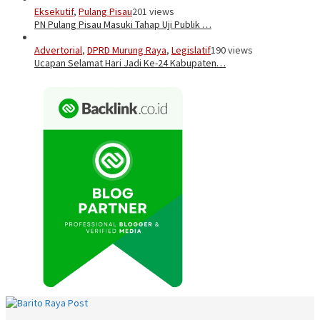
Eksekutif
,
Pulang Pisau
201 views
PN Pulang Pisau Masuki Tahap Uji Publik …
Advertorial
,
DPRD Murung Raya
,
Legislatif
190 views
Ucapan Selamat Hari Jadi Ke-24 Kabupaten…