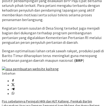
positif pendampingan yang dilakukan BPP Paju Epat bersama
seluruh pihak terkait. Para petani mengaku terbantu dengan
kehadiran penyuluh dan pendamping lapangan yang aktif
memberikan motivasi serta solusi teknis selama proses
penanaman berlangsung.
Kegiatan tanam susulan di Desa Siong tersebut juga menjadi
bagian dari dukungan terhadap program pembangunan
pertanian yang digalakkan Kementerian Pertanian RI melalui
penguatan peran penyuluh pertanian di daerah.
Dengan optimalisasi lahan cetak sawah rakyat, produksi padi di
Barito Timur diharapkan terus meningkat guna menopang
ketahanan pangan daerah maupun nasional.
(BRP
)
Sebarkan
Navigasi
Pos sebelumnya
Peringati HKN dan HUT Kalteng, Pemkab Bartim
Laksanakan Upacara Dengan Semangat Isen Mulang dan Huma Betang