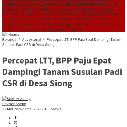
Pemohon SIM
Tanggapi Laporan 110, Polresta Palangka Raya Tangani
Keributan Rumah Tangga di Jalan Banteng XXIII
Silaturahmi Bersama
Taruna Akpol, Kapolda Kalteng: Beri Manfaat Nyata dan Inspiratif Bagi
Siswa di Sekolah Rakyat
Kapolda Kalteng Paparkan Penanganan
Karhutla, Perkuat Peran Aparat Desa dalam Pencegahan
Perayaan HUT
ke 14, PP IWO Bagikan Bea Siswa Untuk 8 Siswa
Beranda
Advertorial
Percepat LTT, BPP Paju Epat Dampingi Tanam
Susulan Padi CSR di Desa Siong
Percepat LTT, BPP Paju Epat
Dampingi Tanam Susulan Padi
CSR di Desa Siong
Sekber Aseng
23 Mei 2026
23 Mei 2026
2,138 views