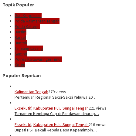
Topik Populer
Giat Kepolisian
Polda Kalimantan Tengah
Polda Kalteng
Bartim
Barsel
Buntok
Tamiang Layang
Sampit
Polres Kotawaringin Timur
Kotim
Populer Sepekan
Kalimantan Tengah
379 views
Pertemuan Regional Saksi-Saksi Yehuwa 20…
Eksekutif
,
Kabupaten Hulu Sungai Tengah
221 views
Turnamen Kemboja Cup di Pandawan diharap…
Eksekutif
,
Kabupaten Hulu Sungai Tengah
216 views
Bupati HST Bekali Kepala Desa Kepemimpin…