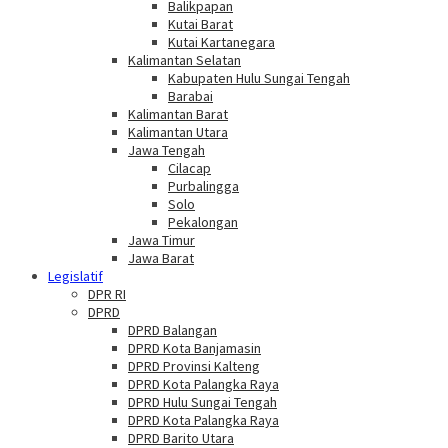
Balikpapan
Kutai Barat
Kutai Kartanegara
Kalimantan Selatan
Kabupaten Hulu Sungai Tengah
Barabai
Kalimantan Barat
Kalimantan Utara
Jawa Tengah
Cilacap
Purbalingga
Solo
Pekalongan
Jawa Timur
Jawa Barat
Legislatif
DPR RI
DPRD
DPRD Balangan
DPRD Kota Banjamasin
DPRD Provinsi Kalteng
DPRD Kota Palangka Raya
DPRD Hulu Sungai Tengah
DPRD Kota Palangka Raya
DPRD Barito Utara