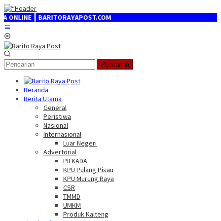
Loncat
ke
LINE ┃ BARITORAYAPOST.COM
konten
Menu
Mobile
Pencarian
Beranda
Berita Utama
General
Peristiwa
Nasional
Internasional
Luar Negeri
Advertorial
PILKADA
KPU Pulang Pisau
KPU Murung Raya
CSR
TMMD
UMKM
Produk Kalteng