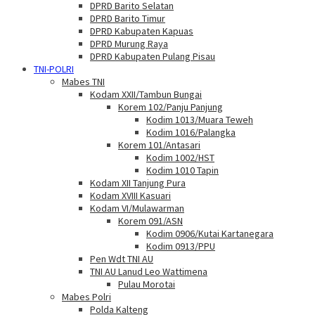
DPRD Barito Selatan
DPRD Barito Timur
DPRD Kabupaten Kapuas
DPRD Murung Raya
DPRD Kabupaten Pulang Pisau
TNI-POLRI
Mabes TNI
Kodam XXII/Tambun Bungai
Korem 102/Panju Panjung
Kodim 1013/Muara Teweh
Kodim 1016/Palangka
Korem 101/Antasari
Kodim 1002/HST
Kodim 1010 Tapin
Kodam XII Tanjung Pura
Kodam XVIII Kasuari
Kodam VI/Mulawarman
Korem 091/ASN
Kodim 0906/Kutai Kartanegara
Kodim 0913/PPU
Pen Wdt TNI AU
TNI AU Lanud Leo Wattimena
Pulau Morotai
Mabes Polri
Polda Kalteng