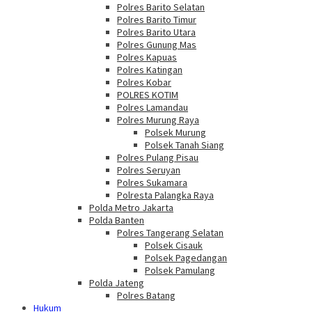
Polres Barito Selatan
Polres Barito Timur
Polres Barito Utara
Polres Gunung Mas
Polres Kapuas
Polres Katingan
Polres Kobar
POLRES KOTIM
Polres Lamandau
Polres Murung Raya
Polsek Murung
Polsek Tanah Siang
Polres Pulang Pisau
Polres Seruyan
Polres Sukamara
Polresta Palangka Raya
Polda Metro Jakarta
Polda Banten
Polres Tangerang Selatan
Polsek Cisauk
Polsek Pagedangan
Polsek Pamulang
Polda Jateng
Polres Batang
Hukum