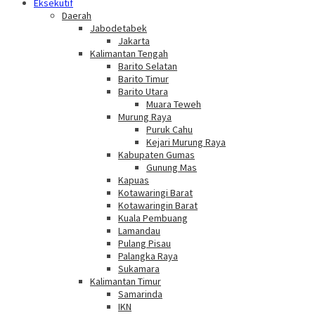
Eksekutif
Daerah
Jabodetabek
Jakarta
Kalimantan Tengah
Barito Selatan
Barito Timur
Barito Utara
Muara Teweh
Murung Raya
Puruk Cahu
Kejari Murung Raya
Kabupaten Gumas
Gunung Mas
Kapuas
Kotawaringi Barat
Kotawaringin Barat
Kuala Pembuang
Lamandau
Pulang Pisau
Palangka Raya
Sukamara
Kalimantan Timur
Samarinda
IKN