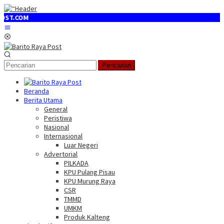
Loncat
ke
konten
Menu
Mobile
Pencarian
Beranda
Berita Utama
General
Peristiwa
Nasional
Internasional
Luar Negeri
Advertorial
PILKADA
KPU Pulang Pisau
KPU Murung Raya
CSR
TMMD
UMKM
Produk Kalteng