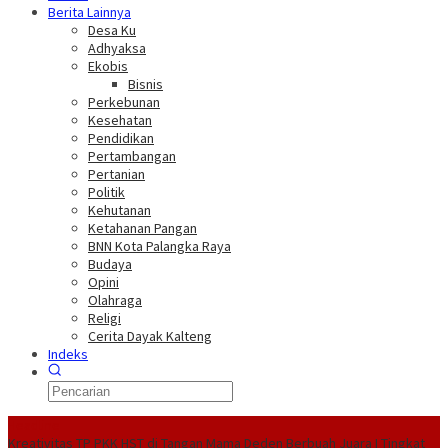
Berita Lainnya
Desa Ku
Adhyaksa
Ekobis
Bisnis
Perkebunan
Kesehatan
Pendidikan
Pertambangan
Pertanian
Politik
Kehutanan
Ketahanan Pangan
BNN Kota Palangka Raya
Budaya
Opini
Olahraga
Religi
Cerita Dayak Kalteng
Indeks
Headline
Kreativitas TP PKK HST di Tangan Mama Deden Berbuah Juara I Tingkat