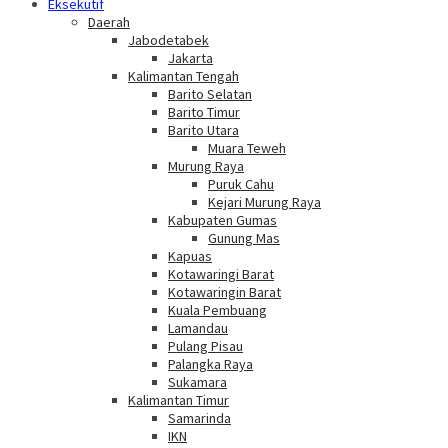
Eksekutif
Daerah
Jabodetabek
Jakarta
Kalimantan Tengah
Barito Selatan
Barito Timur
Barito Utara
Muara Teweh
Murung Raya
Puruk Cahu
Kejari Murung Raya
Kabupaten Gumas
Gunung Mas
Kapuas
Kotawaringi Barat
Kotawaringin Barat
Kuala Pembuang
Lamandau
Pulang Pisau
Palangka Raya
Sukamara
Kalimantan Timur
Samarinda
IKN