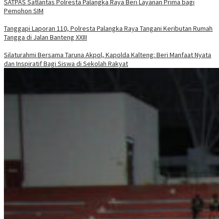
SATPAS Satlantas Polresta Palangka Raya Beri Layanan Prima bagi
Pemohon SIM
Tanggapi Laporan 110, Polresta Palangka Raya Tangani Keributan Rumah
Tangga di Jalan Banteng XXIII
Silaturahmi Bersama Taruna Akpol, Kapolda Kalteng: Beri Manfaat Nyata
dan Inspiratif Bagi Siswa di Sekolah Rakyat