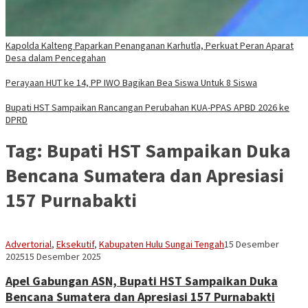
Kapolda Kalteng Paparkan Penanganan Karhutla, Perkuat Peran Aparat
Desa dalam Pencegahan
Perayaan HUT ke 14, PP IWO Bagikan Bea Siswa Untuk 8 Siswa
Bupati HST Sampaikan Rancangan Perubahan KUA-PPAS APBD 2026 ke
DPRD
Tag:
Bupati HST Sampaikan Duka
Bencana Sumatera dan Apresiasi
157 Purnabakti
Vananta
Advertorial
,
Eksekutif
,
Kabupaten Hulu Sungai Tengah
15 Desember
3264
2025
15 Desember 2025
Apel Gabungan ASN, Bupati HST Sampaikan Duka
Bencana Sumatera dan Apresiasi 157 Purnabakti