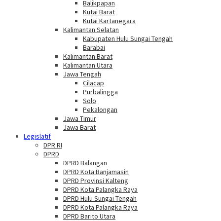
Balikpapan
Kutai Barat
Kutai Kartanegara
Kalimantan Selatan
Kabupaten Hulu Sungai Tengah
Barabai
Kalimantan Barat
Kalimantan Utara
Jawa Tengah
Cilacap
Purbalingga
Solo
Pekalongan
Jawa Timur
Jawa Barat
Legislatif
DPR RI
DPRD
DPRD Balangan
DPRD Kota Banjamasin
DPRD Provinsi Kalteng
DPRD Kota Palangka Raya
DPRD Hulu Sungai Tengah
DPRD Kota Palangka Raya
DPRD Barito Utara