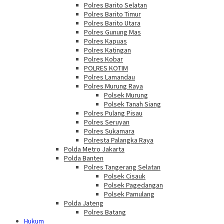
Polres Barito Selatan
Polres Barito Timur
Polres Barito Utara
Polres Gunung Mas
Polres Kapuas
Polres Katingan
Polres Kobar
POLRES KOTIM
Polres Lamandau
Polres Murung Raya
Polsek Murung
Polsek Tanah Siang
Polres Pulang Pisau
Polres Seruyan
Polres Sukamara
Polresta Palangka Raya
Polda Metro Jakarta
Polda Banten
Polres Tangerang Selatan
Polsek Cisauk
Polsek Pagedangan
Polsek Pamulang
Polda Jateng
Polres Batang
Hukum