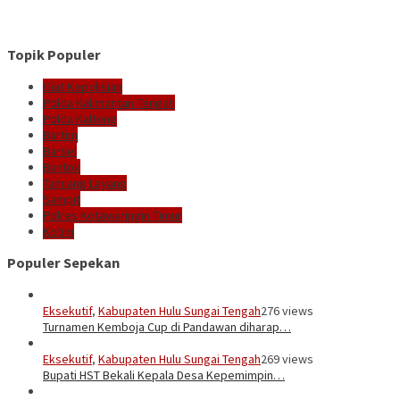
Topik Populer
Giat Kepolisian
Polda Kalimantan Tengah
Polda Kalteng
Bartim
Barsel
Buntok
Tamiang Layang
Sampit
Polres Kotawaringin Timur
Kotim
Populer Sepekan
Eksekutif
,
Kabupaten Hulu Sungai Tengah
276 views
Turnamen Kemboja Cup di Pandawan diharap…
Eksekutif
,
Kabupaten Hulu Sungai Tengah
269 views
Bupati HST Bekali Kepala Desa Kepemimpin…