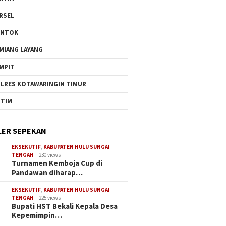
RSEL
UNTOK
MIANG LAYANG
MPIT
LRES KOTAWARINGIN TIMUR
TIM
ER SEPEKAN
EKSEKUTIF
,
KABUPATEN HULU SUNGAI
TENGAH
230 views
Turnamen Kemboja Cup di
Pandawan diharap…
EKSEKUTIF
,
KABUPATEN HULU SUNGAI
TENGAH
225 views
Bupati HST Bekali Kepala Desa
Kepemimpin…