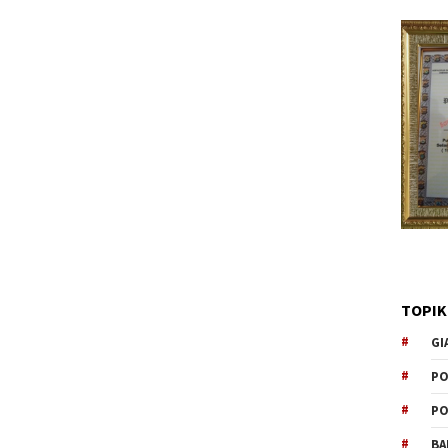
TOPIK
GI
PO
PO
BA