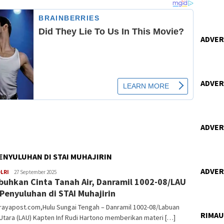
ADVERT
ADVERT
ADVERT
PENYULUHAN DI STAI MUHAJIRIN
ADVERT
Mask
LRI
27 September 2025
uhkan Cinta Tanah Air, Danramil 1002-08/LAU
95
 Penyuluhan di STAI Muhajirin
rayapost.com,Hulu Sungai Tengah – Danramil 1002-08/Labuan
RIMA
tara (LAU) Kapten Inf Rudi Hartono memberikan materi […]