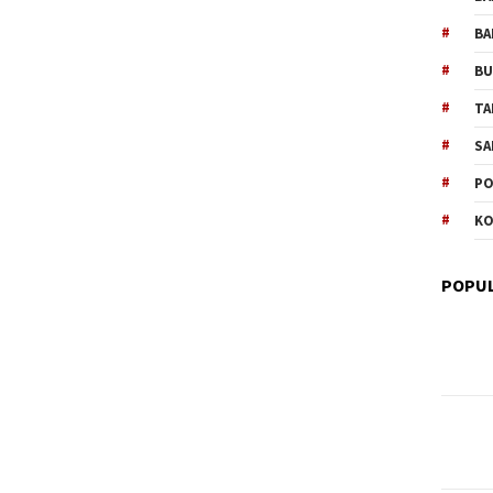
BA
B
TA
SA
PO
KO
POPUL