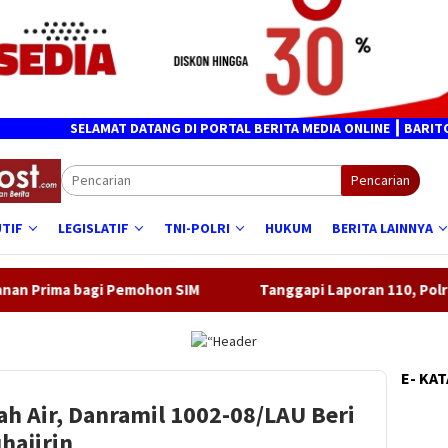
ELAMAT DATANG DI PORTAL BERITA MEDIA ONLINE ┃ BARITORAYAPOST.
Pencarian
TIF
LEGISLATIF
TNI-POLRI
HUKUM
BERITA LAINNYA
ohon SIM
Tanggapi Laporan 110, Polresta Palangka Raya T
E- KA
h Air, Danramil 1002-08/LAU Beri
hajirin