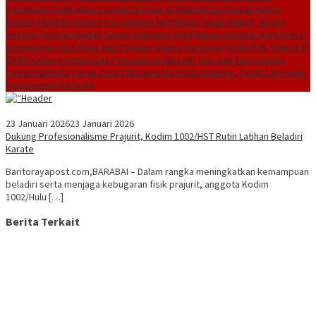
Komitmen Tingkatkan Layanan Stroke di Kalimantan Tengah
Ketua
Komisi II DPR RI Dorong Percepatan Sertifikasi Tanah Wakaf, Target
Seluruh Tempat Ibadah Tuntas Sebelum 2029
Bukan Sekadar Kartu Pers,
Kompetensi dan Etika Jadi Fondasi Utama Wartawan
Kritik PLN, Waket III
DPRD Kalteng Keberatan Pemadaman Bergilir dan Ajak Masyarakat
Cegah Karhutla
Gerak Cepat Dirsamapta Polda Kalteng, Tinjau Langsung
Penanganan Karhutla
23 Januari 2026
23 Januari 2026
Dukung Profesionalisme Prajurit, Kodim 1002/HST Rutin Latihan Beladiri
Karate
Baritorayapost.com,BARABAI – Dalam rangka meningkatkan kemampuan
beladiri serta menjaga kebugaran fisik prajurit, anggota Kodim
1002/Hulu […]
Berita Terkait