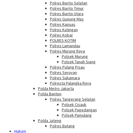
Polres Barito Selatan
Polres Barito Timur
Polres Barito Utara
Polres Gunung Mas
Polres Kapuas
Polres Katingan
Polres Kobar
POLRES KOTIM
Polres Lamandau
Polres Murung Raya
Polsek Murung
Polsek Tanah Siang
Polres Pulang Pisau
Polres Seruyan
Polres Sukamara
Polresta Palangka Raya
Polda Metro Jakarta
Polda Banten
Polres Tangerang Selatan
Polsek Cisauk
Polsek Pagedangan
Polsek Pamulang
Polda Jateng
Polres Batang
Hukum