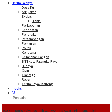
Berita Lainnya
Desa Ku
Adhyaksa
Ekobis
Bisnis
Perkebunan
Kesehatan
Pendidikan
Pertambangan
Pertanian
Politik
Kehutanan
Ketahanan Pangan
BNN Kota Palangka Raya
Budaya
Opini
Olahraga
Religi
Cerita Dayak Kalteng
Indeks
Headline
RSUD dr. Doris Sylvanus Raih WSO/Angels Award Platinum, Bukti