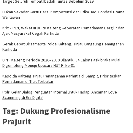
Target Seluruh Tempat Ibadah Tuntas Sebelum 2029
Bukan Sekadar Kartu Pers, Kompetensi dan Etika Jadi Fondasi Utama
Wartawan
Kritik PLN, Waket III DPRD Kalteng Keberatan Pemadaman Bergilir dan
Ajak Masyarakat Cegah Karhutla
Gerak Cepat Dirsamapta Polda Kalteng, Tinjau Langsung Penanganan
Karhutla
DPPI Kalteng Periode 2026–2030 Dilantik, 54 Calon Paskibraka Mulai
Digembleng Menuju Upacara HUT RI ke-81
Kapolda Kalteng Tinjau Penanganan Karhutla di Sampit, Prioritaskan
Pemadaman di Titik Terbakar
Polri Gelar Dialog Penguatan Internal untuk Hadapi Ancaman Love
Scamming di Era Digital
Tag:
Dukung Profesionalisme
Prajurit