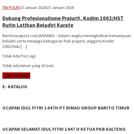
Vananta
TNI-POLRI
23 Januari 2026
23 Januari 2026
3264
Dukung Profesionalisme Prajurit, Kodim 1002/HST
Rutin Latihan Beladiri Karate
Baritorayapost.com,BARABAI – Dalam rangka meningkatkan kemampuan
beladiri serta menjaga kebugaran fisik prajurit, anggota Kodim
1002/Hulu […]
Tidak Ada Pos Lagi.
Tidak ada laman yang di load.
Lihat Lainnya
E- KATALOG
UCAPAN IDUL FITRI 1447H PT RIMAU GROUP BARITO TIMUR
UCAPAN SELAMAT IDUL FITRI 1447 H KETUA PKB KALTENG