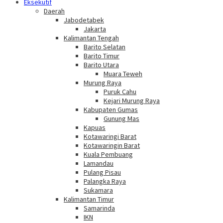
Eksekutif
Daerah
Jabodetabek
Jakarta
Kalimantan Tengah
Barito Selatan
Barito Timur
Barito Utara
Muara Teweh
Murung Raya
Puruk Cahu
Kejari Murung Raya
Kabupaten Gumas
Gunung Mas
Kapuas
Kotawaringi Barat
Kotawaringin Barat
Kuala Pembuang
Lamandau
Pulang Pisau
Palangka Raya
Sukamara
Kalimantan Timur
Samarinda
IKN