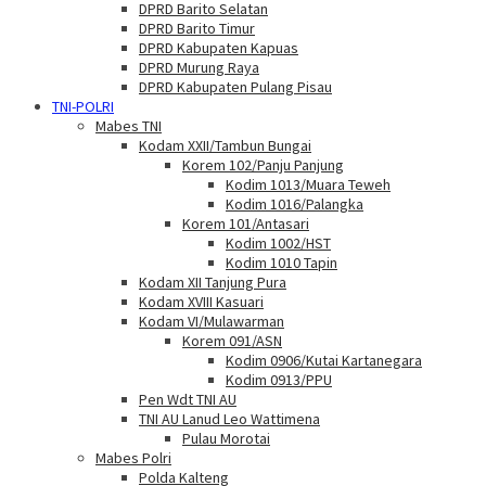
DPRD Barito Selatan
DPRD Barito Timur
DPRD Kabupaten Kapuas
DPRD Murung Raya
DPRD Kabupaten Pulang Pisau
TNI-POLRI
Mabes TNI
Kodam XXII/Tambun Bungai
Korem 102/Panju Panjung
Kodim 1013/Muara Teweh
Kodim 1016/Palangka
Korem 101/Antasari
Kodim 1002/HST
Kodim 1010 Tapin
Kodam XII Tanjung Pura
Kodam XVIII Kasuari
Kodam VI/Mulawarman
Korem 091/ASN
Kodim 0906/Kutai Kartanegara
Kodim 0913/PPU
Pen Wdt TNI AU
TNI AU Lanud Leo Wattimena
Pulau Morotai
Mabes Polri
Polda Kalteng