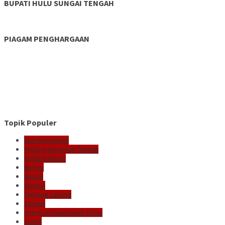
BUPATI HULU SUNGAI TENGAH
PIAGAM PENGHARGAAN
Topik Populer
Giat Kepolisian
Polda Kalimantan Tengah
Polda Kalteng
Bartim
Barsel
Buntok
Tamiang Layang
Sampit
Polres Kotawaringin Timur
Kotim