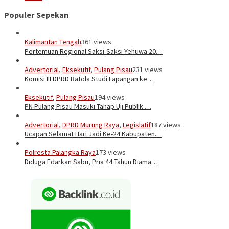
Populer Sepekan
Kalimantan Tengah
361 views
Pertemuan Regional Saksi-Saksi Yehuwa 20…
Advertorial
,
Eksekutif
,
Pulang Pisau
231 views
Komisi III DPRD Batola Studi Lapangan ke…
Eksekutif
,
Pulang Pisau
194 views
PN Pulang Pisau Masuki Tahap Uji Publik …
Advertorial
,
DPRD Murung Raya
,
Legislatif
187 views
Ucapan Selamat Hari Jadi Ke-24 Kabupaten…
Polresta Palangka Raya
173 views
Diduga Edarkan Sabu, Pria 44 Tahun Diama…