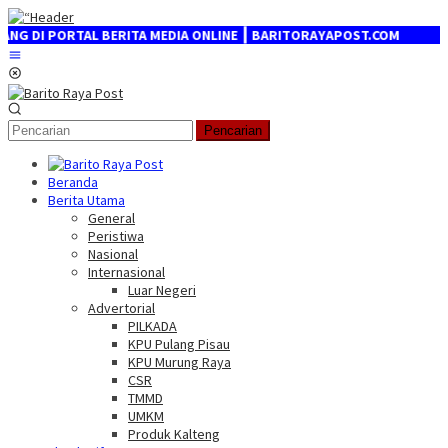
Loncat
ke
 PORTAL BERITA MEDIA ONLINE ┃ BARITORAYAPOST.COM
konten
Menu
Mobile
Pencarian
Beranda
Berita Utama
General
Peristiwa
Nasional
Internasional
Luar Negeri
Advertorial
PILKADA
KPU Pulang Pisau
KPU Murung Raya
CSR
TMMD
UMKM
Produk Kalteng