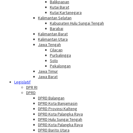
Balikpapan
Kutai Barat
Kutai Kartanegara
Kalimantan Selatan
Kabupaten Hulu Sungai Tengah
Barabai
Kalimantan Barat
Kalimantan Utara
Jawa Tengah
Cilacap
Purbalingga
Solo
Pekalongan
Jawa Timur
Jawa Barat
Legislatif
DPR RI
DPRD
DPRD Balangan
DPRD Kota Banjamasin
DPRD Provinsi Kalteng
DPRD Kota Palangka Raya
DPRD Hulu Sungai Tengah
DPRD Kota Palangka Raya
DPRD Barito Utara