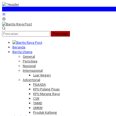
Loncat
ke
konten
Menu
Mobile
Pencarian
Beranda
Berita Utama
General
Peristiwa
Nasional
Internasional
Luar Negeri
Advertorial
PILKADA
KPU Pulang Pisau
KPU Murung Raya
CSR
TMMD
UMKM
Produk Kalteng