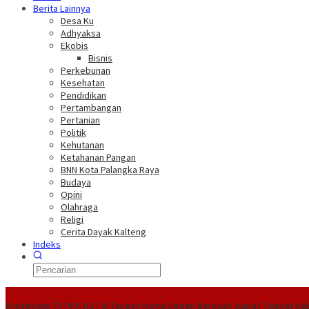
Berita Lainnya
Desa Ku
Adhyaksa
Ekobis
Bisnis
Perkebunan
Kesehatan
Pendidikan
Pertambangan
Pertanian
Politik
Kehutanan
Ketahanan Pangan
BNN Kota Palangka Raya
Budaya
Opini
Olahraga
Religi
Cerita Dayak Kalteng
Indeks
Headline
Kreativitas TP PKK HST di Tangan Mama Deden Berbuah Juara I Tingkat Kal