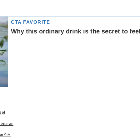
sel
benaran
on SIM