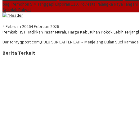
bagi Pemohon SIM
Tanggapi Laporan 110, Polresta Palangka Raya Tangani 
Sekolah Rakyat
4 Februari 2026
4 Februari 2026
Pemkab HST Hadirkan Pasar Murah, Harga Kebutuhan Pokok Lebih Terjang
Baritorayqpost.com,HULU SUNGAI TENGAH – Menjelang Bulan Suci Ramadan
Berita Terkait