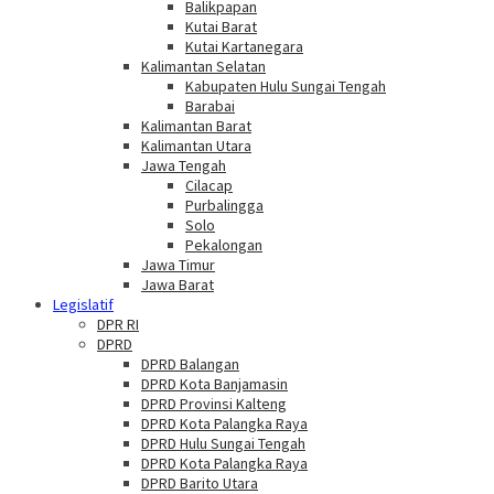
Balikpapan
Kutai Barat
Kutai Kartanegara
Kalimantan Selatan
Kabupaten Hulu Sungai Tengah
Barabai
Kalimantan Barat
Kalimantan Utara
Jawa Tengah
Cilacap
Purbalingga
Solo
Pekalongan
Jawa Timur
Jawa Barat
Legislatif
DPR RI
DPRD
DPRD Balangan
DPRD Kota Banjamasin
DPRD Provinsi Kalteng
DPRD Kota Palangka Raya
DPRD Hulu Sungai Tengah
DPRD Kota Palangka Raya
DPRD Barito Utara