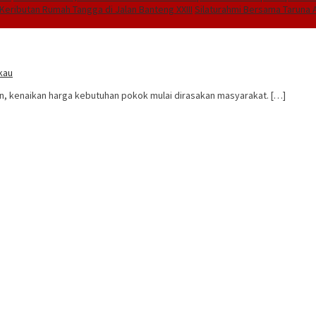
Keributan Rumah Tangga di Jalan Banteng XXIII
Silaturahmi Bersama Taruna A
kau
, kenaikan harga kebutuhan pokok mulai dirasakan masyarakat. […]