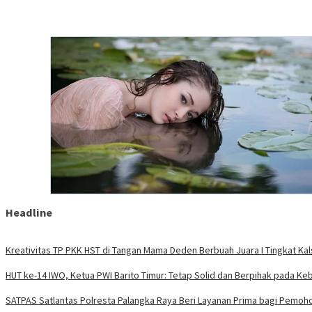
Headline
Kreativitas TP PKK HST di Tangan Mama Deden Berbuah Juara I Tingkat Kal
HUT ke-14 IWO, Ketua PWI Barito Timur: Tetap Solid dan Berpihak pada Ke
SATPAS Satlantas Polresta Palangka Raya Beri Layanan Prima bagi Pemoh