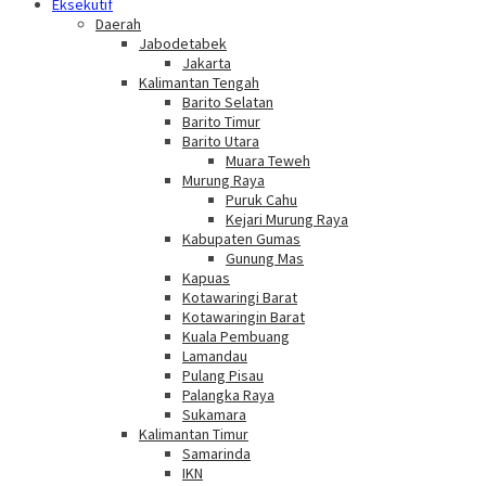
Eksekutif
Daerah
Jabodetabek
Jakarta
Kalimantan Tengah
Barito Selatan
Barito Timur
Barito Utara
Muara Teweh
Murung Raya
Puruk Cahu
Kejari Murung Raya
Kabupaten Gumas
Gunung Mas
Kapuas
Kotawaringi Barat
Kotawaringin Barat
Kuala Pembuang
Lamandau
Pulang Pisau
Palangka Raya
Sukamara
Kalimantan Timur
Samarinda
IKN