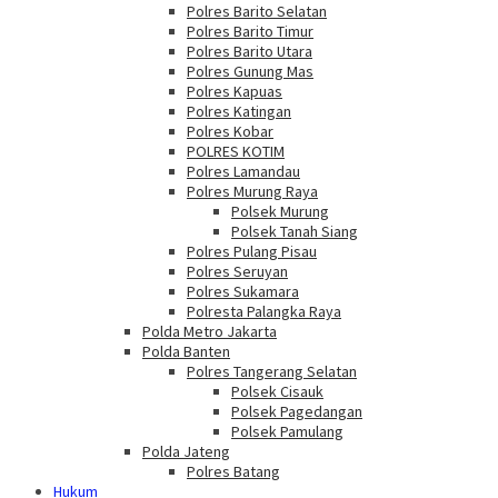
Polres Barito Selatan
Polres Barito Timur
Polres Barito Utara
Polres Gunung Mas
Polres Kapuas
Polres Katingan
Polres Kobar
POLRES KOTIM
Polres Lamandau
Polres Murung Raya
Polsek Murung
Polsek Tanah Siang
Polres Pulang Pisau
Polres Seruyan
Polres Sukamara
Polresta Palangka Raya
Polda Metro Jakarta
Polda Banten
Polres Tangerang Selatan
Polsek Cisauk
Polsek Pagedangan
Polsek Pamulang
Polda Jateng
Polres Batang
Hukum