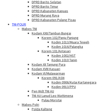
DPRD Barito Selatan
DPRD Barito Timur
DPRD Kabupaten Kapuas
DPRD Murung Raya
DPRD Kabupaten Pulang Pisau
TNI-POLRI
Mabes TNI
Kodam XXII/Tambun Bungai
Korem 102/Panju Panjung
Kodim 1013/Muara Teweh
Kodim 1016/Palangka
Korem 101/Antasari
Kodim 1002/HST
Kodim 1010 Tapin
Kodam XII Tanjung Pura
Kodam XVIII Kasuari
Kodam VI/Mulawarman
Korem 091/ASN
Kodim 0906/Kutai Kartanegara
Kodim 0913/PPU
Pen Wdt TNI AU
TNI AU Lanud Leo Wattimena
Pulau Morotai
Mabes Polri
Polda Kalteng