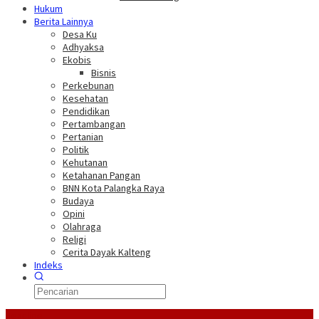
Hukum
Berita Lainnya
Desa Ku
Adhyaksa
Ekobis
Bisnis
Perkebunan
Kesehatan
Pendidikan
Pertambangan
Pertanian
Politik
Kehutanan
Ketahanan Pangan
BNN Kota Palangka Raya
Budaya
Opini
Olahraga
Religi
Cerita Dayak Kalteng
Indeks
Headline