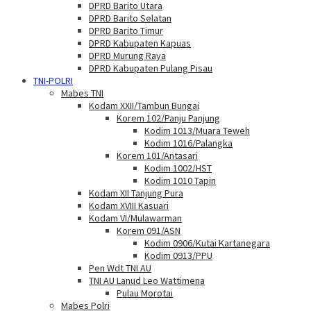
DPRD Barito Utara
DPRD Barito Selatan
DPRD Barito Timur
DPRD Kabupaten Kapuas
DPRD Murung Raya
DPRD Kabupaten Pulang Pisau
TNI-POLRI
Mabes TNI
Kodam XXII/Tambun Bungai
Korem 102/Panju Panjung
Kodim 1013/Muara Teweh
Kodim 1016/Palangka
Korem 101/Antasari
Kodim 1002/HST
Kodim 1010 Tapin
Kodam XII Tanjung Pura
Kodam XVIII Kasuari
Kodam VI/Mulawarman
Korem 091/ASN
Kodim 0906/Kutai Kartanegara
Kodim 0913/PPU
Pen Wdt TNI AU
TNI AU Lanud Leo Wattimena
Pulau Morotai
Mabes Polri