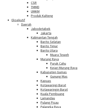
CSR
TMMD
UMKM
Produk Kalteng
Eksekutif
Daerah
Jabodetabek
Jakarta
Kalimantan Tengah
Barito Selatan
Barito Timur
Barito Utara
Muara Teweh
Murung Raya
Puruk Cahu
Kejari Murung Raya
Kabupaten Gumas
Gunung Mas
Kapuas
Kotawaringi Barat
Kotawaringin Barat
Kuala Pembuang
Lamandau
Pulang Pisau
Palangka Raya