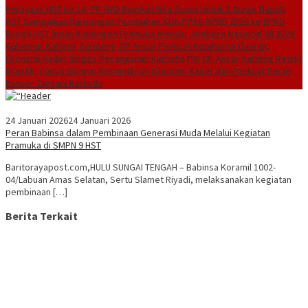
Perayaan HUT ke 14, PP IWO Bagikan Bea Siswa Untuk 8 Siswa
Bupati
HST Sampaikan Rancangan Perubahan KUA-PPAS APBD 2026 ke DPRD
Bupati HST lepas kontingen Pramuka menuju Jambore Nasional XII 2026
Gubernur Kalteng Gandeng GP Ansor Perkuat Ketahanan Daerah,
Ekonomi Kader hingga Penanganan Karhutla
PW GP Ansor Kalteng Resmi
Dilantik, Fokus Bangun Kemandirian Ekonomi Kader dan Perkuat Peran
Banser Tangani Karhutla
24 Januari 2026
24 Januari 2026
Peran Babinsa dalam Pembinaan Generasi Muda Melalui Kegiatan
Pramuka di SMPN 9 HST
Baritorayapost.com,HULU SUNGAI TENGAH – Babinsa Koramil 1002-
04/Labuan Amas Selatan, Sertu Slamet Riyadi, melaksanakan kegiatan
pembinaan […]
Berita Terkait