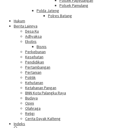
Polsek Pagedangan
Polsek Pamulang
Polda Jateng
Polres Batang
Hukum
Berita Lainnya
Desa Ku
Adhyaksa
Ekobis
Bisnis
Perkebunan
Kesehatan
Pendidikan
Pertambangan
Pertanian
Politik
Kehutanan
Ketahanan Pangan
BNN Kota Palangka Raya
Budaya
Opini
Olahraga
Religi
Cerita Dayak Kalteng
Indeks