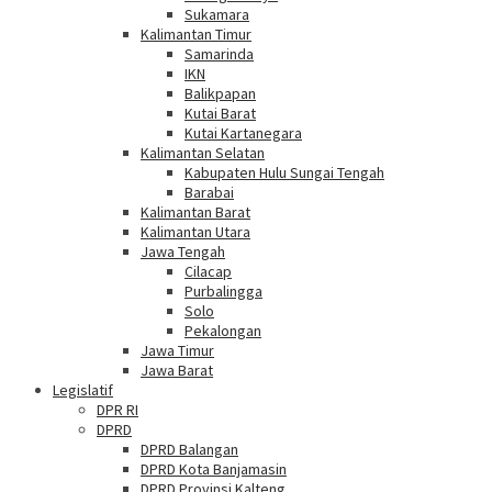
Sukamara
Kalimantan Timur
Samarinda
IKN
Balikpapan
Kutai Barat
Kutai Kartanegara
Kalimantan Selatan
Kabupaten Hulu Sungai Tengah
Barabai
Kalimantan Barat
Kalimantan Utara
Jawa Tengah
Cilacap
Purbalingga
Solo
Pekalongan
Jawa Timur
Jawa Barat
Legislatif
DPR RI
DPRD
DPRD Balangan
DPRD Kota Banjamasin
DPRD Provinsi Kalteng