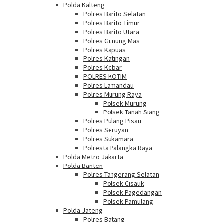
Polda Kalteng
Polres Barito Selatan
Polres Barito Timur
Polres Barito Utara
Polres Gunung Mas
Polres Kapuas
Polres Katingan
Polres Kobar
POLRES KOTIM
Polres Lamandau
Polres Murung Raya
Polsek Murung
Polsek Tanah Siang
Polres Pulang Pisau
Polres Seruyan
Polres Sukamara
Polresta Palangka Raya
Polda Metro Jakarta
Polda Banten
Polres Tangerang Selatan
Polsek Cisauk
Polsek Pagedangan
Polsek Pamulang
Polda Jateng
Polres Batang