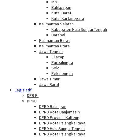
IKN
Balikpapan
Kutai Barat
Kutai Kartanegara
Kalimantan Selatan
Kabupaten Hulu Sungai Tengah
Barabai
Kalimantan Barat
Kalimantan Utara
Jawa Tengah
Cilacap
Purbalingga
Solo
Pekalongan
Jawa Timur
Jawa Barat
Legislatif
DPR RI
DPRD
DPRD Balangan
DPRD Kota Banjamasin
DPRD Provinsi Kalteng
DPRD Kota Palangka Raya
DPRD Hulu Sungai Tengah
DPRD Kota Palangka Raya