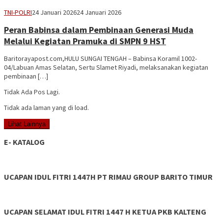
Vananta
TNI-POLRI
24 Januari 2026
24 Januari 2026
3264
Peran Babinsa dalam Pembinaan Generasi Muda
Melalui Kegiatan Pramuka di SMPN 9 HST
Baritorayapost.com,HULU SUNGAI TENGAH – Babinsa Koramil 1002-
04/Labuan Amas Selatan, Sertu Slamet Riyadi, melaksanakan kegiatan
pembinaan […]
Tidak Ada Pos Lagi.
Tidak ada laman yang di load.
Lihat Lainnya
E- KATALOG
UCAPAN IDUL FITRI 1447H PT RIMAU GROUP BARITO TIMUR
UCAPAN SELAMAT IDUL FITRI 1447 H KETUA PKB KALTENG