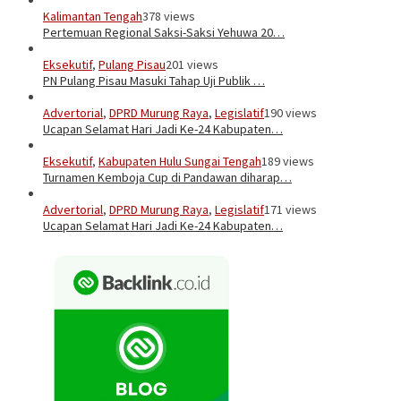
Kalimantan Tengah
378 views
Pertemuan Regional Saksi-Saksi Yehuwa 20…
Eksekutif
,
Pulang Pisau
201 views
PN Pulang Pisau Masuki Tahap Uji Publik …
Advertorial
,
DPRD Murung Raya
,
Legislatif
190 views
Ucapan Selamat Hari Jadi Ke-24 Kabupaten…
Eksekutif
,
Kabupaten Hulu Sungai Tengah
189 views
Turnamen Kemboja Cup di Pandawan diharap…
Advertorial
,
DPRD Murung Raya
,
Legislatif
171 views
Ucapan Selamat Hari Jadi Ke-24 Kabupaten…