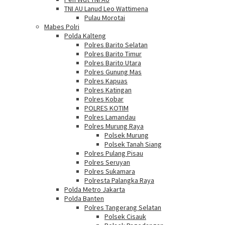
TNI AU Lanud Leo Wattimena
Pulau Morotai
Mabes Polri
Polda Kalteng
Polres Barito Selatan
Polres Barito Timur
Polres Barito Utara
Polres Gunung Mas
Polres Kapuas
Polres Katingan
Polres Kobar
POLRES KOTIM
Polres Lamandau
Polres Murung Raya
Polsek Murung
Polsek Tanah Siang
Polres Pulang Pisau
Polres Seruyan
Polres Sukamara
Polresta Palangka Raya
Polda Metro Jakarta
Polda Banten
Polres Tangerang Selatan
Polsek Cisauk