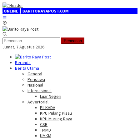
Loncat
ke
NE ┃ BARITORAYAPOST.COM
konten
Menu
Mobile
Pencarian
Jumat, 7 Agustus 2026
Beranda
Berita Utama
General
Peristiwa
Nasional
Internasional
Luar Negeri
Advertorial
PILKADA
KPU Pulang Pisau
KPU Murung Raya
CSR
TMMD
UMKM