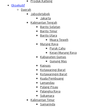
Produk Kalteng
Eksekutif
Daerah
Jabodetabek
Jakarta
Kalimantan Tengah
Barito Selatan
Barito Timur
Barito Utara
Muara Teweh
Murung Raya
Puruk Cahu
Kejari Murung Raya
Kabupaten Gumas
Gunung Mas
Kapuas
Kotawaringi Barat
Kotawaringin Barat
Kuala Pembuang
Lamandau
Pulang Pisau
Palangka Raya
Sukamara
Kalimantan Timur
Samarinda