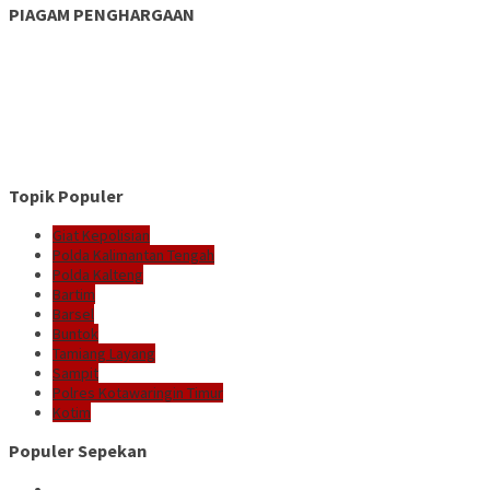
PIAGAM PENGHARGAAN
Topik Populer
Giat Kepolisian
Polda Kalimantan Tengah
Polda Kalteng
Bartim
Barsel
Buntok
Tamiang Layang
Sampit
Polres Kotawaringin Timur
Kotim
Populer Sepekan