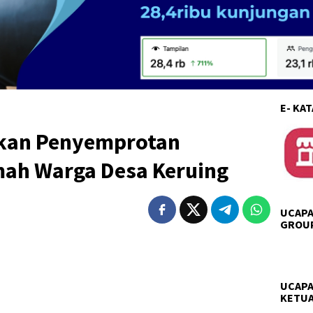
E- KA
ukan Penyemprotan
mah Warga Desa Keruing
UCAPA
GROUP
UCAPA
KETUA