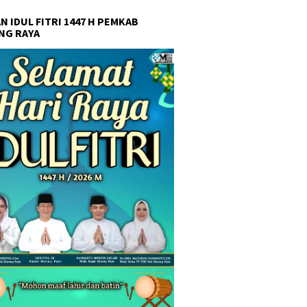
N IDUL FITRI 1447 H PEMKAB
NG RAYA