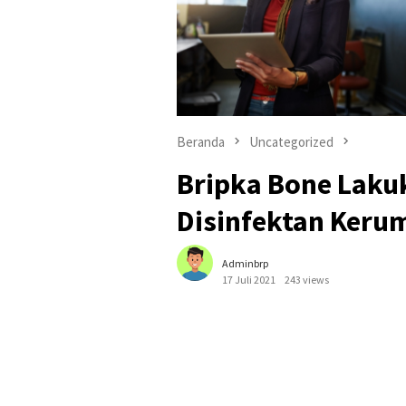
Beranda
Uncategorized
Bripka Bone Lak
Disinfektan Keru
Adminbrp
17 Juli 2021
243 views