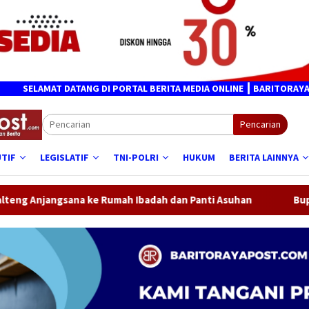
ATANG DI PORTAL BERITA MEDIA ONLINE ┃ BARITORAYAPOST.COM
Pencarian
TIF
LEGISLATIF
TNI-POLRI
HUKUM
BERITA LAINNYA
ah Ibadah dan Panti Asuhan
Bupati Samsul Rizal Lepas R