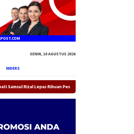
SENIN, 10 AGUSTUS 2026
INDEKS
ibuan Peserta Funbike HST Menyala 2026
Peringati Hari 