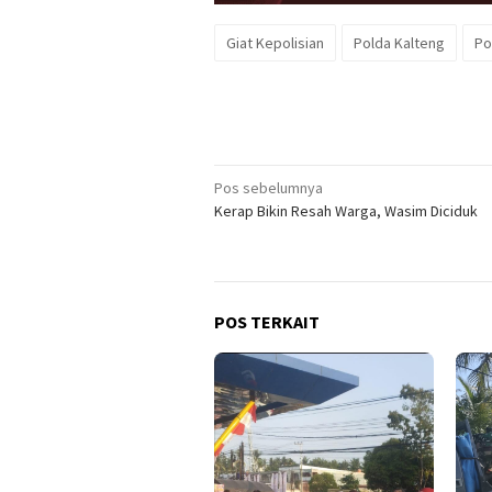
Giat Kepolisian
Polda Kalteng
Po
Navigasi
Pos sebelumnya
Kerap Bikin Resah Warga, Wasim Diciduk
pos
POS TERKAIT