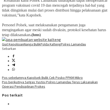
“Kehadiran kami Polsek Lamandau diharapkan dapat memperlancar
program vaksinasi covid 19 dan mencegah terjadinya hal-hal yang
tidak diinginkan mulai dari proses distribusi hingga pelaksanaan giat
vaksinasi,”kata Kapolsek.
Personel Polsek, saat melaksanakan pengamanan juga
mengingatkan agar meski sudah divaksin, protokol kesehatan harus
tetap dilaksanakan
.(hms)
Giat Kepolisian
Nanga Bulik
Polda Kalteng
Polres Lamandau
Sebarkan
Navigasi
Pos sebelumnya
Kapolsek Bulik Cek Posko PPKM Mikro
Pos berikutnya
Satgas Yustisi Polres Lamandau Terus Laksanakan
pos
Operasi Pendisiplinan Prokes
Pos terkait