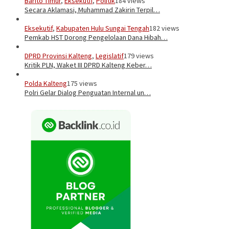
Barito Timur
,
Eksekutif
,
Politik
184 views
Secara Aklamasi, Muhammad Zakirin Terpil…
Eksekutif
,
Kabupaten Hulu Sungai Tengah
182 views
Pemkab HST Dorong Pengelolaan Dana Hibah…
DPRD Provinsi Kalteng
,
Legislatif
179 views
Kritik PLN, Waket III DPRD Kalteng Keber…
Polda Kalteng
175 views
Polri Gelar Dialog Penguatan Internal un…