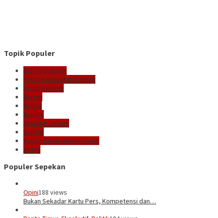
Topik Populer
Giat Kepolisian
Polda Kalimantan Tengah
Polda Kalteng
Bartim
Barsel
Buntok
Tamiang Layang
Sampit
Polres Kotawaringin Timur
Kotim
Populer Sepekan
Opini
188 views
Bukan Sekadar Kartu Pers, Kompetensi dan…