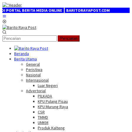
Loncat
ke
AL BERITA MEDIA ONLINE ┃ BARITORAYAPOST.COM
konten
Menu
Mobile
Pencarian
Beranda
Berita Utama
General
Peristiwa
Nasional
Internasional
Luar Negeri
Advertorial
PILKADA
KPU Pulang Pisau
KPU Murung Raya
CSR
TMMD
UMKM
Produk Kalteng