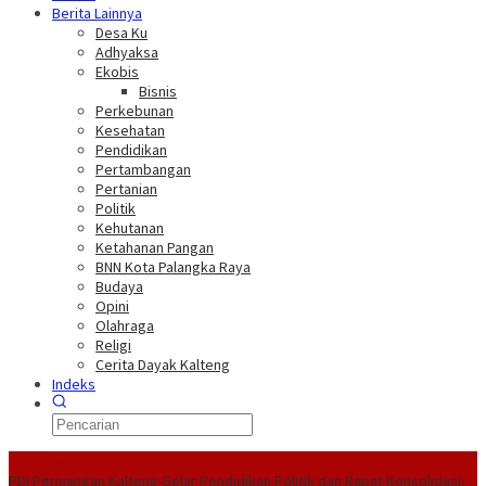
Berita Lainnya
Desa Ku
Adhyaksa
Ekobis
Bisnis
Perkebunan
Kesehatan
Pendidikan
Pertambangan
Pertanian
Politik
Kehutanan
Ketahanan Pangan
BNN Kota Palangka Raya
Budaya
Opini
Olahraga
Religi
Cerita Dayak Kalteng
Indeks
Headline
PDI Perjuangan Kalteng Gelar Pendidikan Politik dan Rapat Konsolidasi,