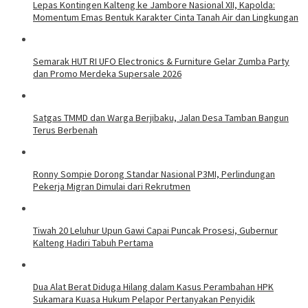
Lepas Kontingen Kalteng ke Jambore Nasional XII, Kapolda:
Momentum Emas Bentuk Karakter Cinta Tanah Air dan Lingkungan
Semarak HUT RI UFO Electronics & Furniture Gelar Zumba Party
dan Promo Merdeka Supersale 2026
Satgas TMMD dan Warga Berjibaku, Jalan Desa Tamban Bangun
Terus Berbenah
Ronny Sompie Dorong Standar Nasional P3MI, Perlindungan
Pekerja Migran Dimulai dari Rekrutmen
Tiwah 20 Leluhur Upun Gawi Capai Puncak Prosesi, Gubernur
Kalteng Hadiri Tabuh Pertama
Dua Alat Berat Diduga Hilang dalam Kasus Perambahan HPK
Sukamara Kuasa Hukum Pelapor Pertanyakan Penyidik