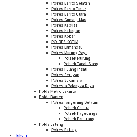
Polres Barito Selatan
Polres Barito Timur
Polres Barito Utara
Polres Gunung Mas
Polres Kapuas
Polres Katingan
Polres Kobar
POLRES KOTIM
Polres Lamandau
Polres Murung Raya
Polsek Murung
Polsek Tanah Siang
Polres Pulang Pisau
Polres Seruyan
Polres Sukamara
Polresta Palangka Raya
Polda Metro Jakarta
Polda Banten
Polres Tangerang Selatan
Polsek Cisauk
Polsek Pagedangan
Polsek Pamulang
Polda Jateng
Polres Batang
Hukum