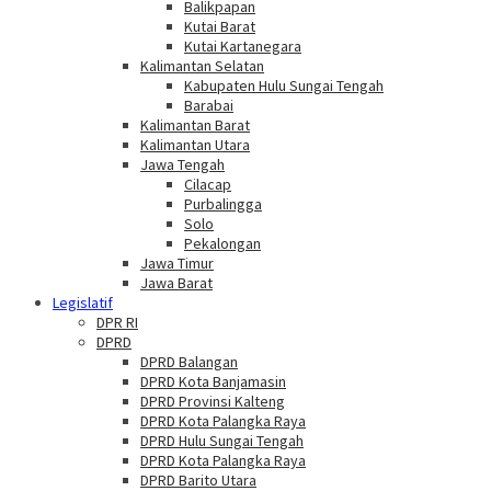
Balikpapan
Kutai Barat
Kutai Kartanegara
Kalimantan Selatan
Kabupaten Hulu Sungai Tengah
Barabai
Kalimantan Barat
Kalimantan Utara
Jawa Tengah
Cilacap
Purbalingga
Solo
Pekalongan
Jawa Timur
Jawa Barat
Legislatif
DPR RI
DPRD
DPRD Balangan
DPRD Kota Banjamasin
DPRD Provinsi Kalteng
DPRD Kota Palangka Raya
DPRD Hulu Sungai Tengah
DPRD Kota Palangka Raya
DPRD Barito Utara