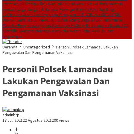
Perkuat Soliditas Kader
Tekan inflasi, Gubernur Kalsel dan Bupati HST
pantau harga pangan di Barabai
Penerjun Brimob Polri dan Brigif
18/Trisula Sukses Landing pada Peragaan HUT KODAM XXII/TAMBUN
BUNGAI
Sambut HUT ke-81 RI, Polda Kalteng Bagikan Bendera Merah
Putih ke Pengendara
Lepas Kontingen Kalteng ke Jambore Nasional XII,
Kapolda: Momentum Emas Bentuk Karakter Cinta Tanah Air dan
Lingkungan
Beranda
Uncategorized
Personil Polsek Lamandau Lakukan
Pengawalan Dan Pengamanan Vaksinasi
Personil Polsek Lamandau
Lakukan Pengawalan Dan
Pengamanan Vaksinasi
adminbrp
17 Juli 2021
22 Agustus 2021
200 views