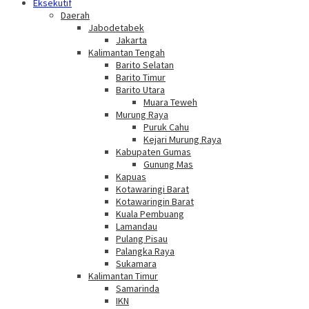
Eksekutif
Daerah
Jabodetabek
Jakarta
Kalimantan Tengah
Barito Selatan
Barito Timur
Barito Utara
Muara Teweh
Murung Raya
Puruk Cahu
Kejari Murung Raya
Kabupaten Gumas
Gunung Mas
Kapuas
Kotawaringi Barat
Kotawaringin Barat
Kuala Pembuang
Lamandau
Pulang Pisau
Palangka Raya
Sukamara
Kalimantan Timur
Samarinda
IKN