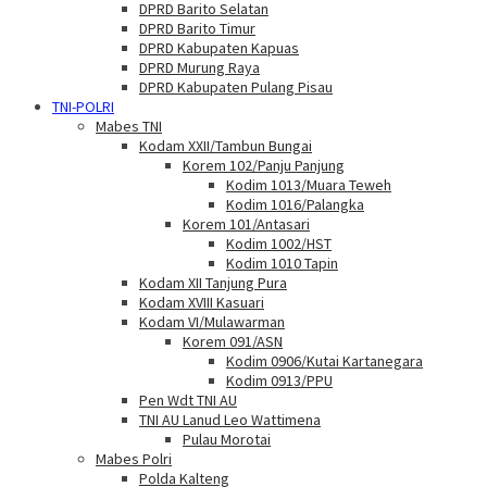
DPRD Barito Selatan
DPRD Barito Timur
DPRD Kabupaten Kapuas
DPRD Murung Raya
DPRD Kabupaten Pulang Pisau
TNI-POLRI
Mabes TNI
Kodam XXII/Tambun Bungai
Korem 102/Panju Panjung
Kodim 1013/Muara Teweh
Kodim 1016/Palangka
Korem 101/Antasari
Kodim 1002/HST
Kodim 1010 Tapin
Kodam XII Tanjung Pura
Kodam XVIII Kasuari
Kodam VI/Mulawarman
Korem 091/ASN
Kodim 0906/Kutai Kartanegara
Kodim 0913/PPU
Pen Wdt TNI AU
TNI AU Lanud Leo Wattimena
Pulau Morotai
Mabes Polri
Polda Kalteng