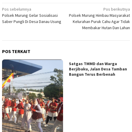
Navigasi
Pos sebelumnya
Pos berikutnya
Polsek Murung Gelar Sosialisasi
Polsek Murung Himbau Masyarakat
pos
Saber Pungli Di Desa Danau Usung
Kelurahan Puruk Cahu Agar Tidak
Membakar Hutan Dan Lahan
POS TERKAIT
Satgas TMMD dan Warga
Berjibaku, Jalan Desa Tamban
Bangun Terus Berbenah