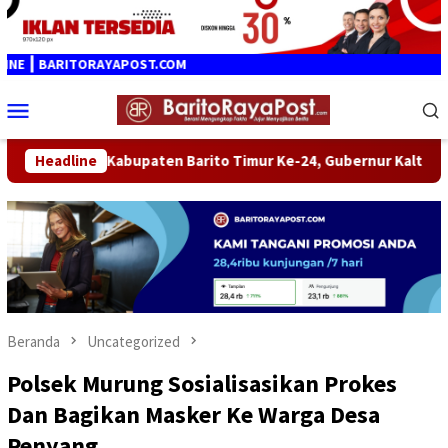
Loncat
ke
konten
BARITORAYAPOST.COM
Menu
Mobile
 Jadi Kabupaten Barito Timur Ke-24, Gubernur Kalteng Sampaika
Headline
Beranda
Uncategorized
Polsek Murung Sosialisasikan Prokes
Dan Bagikan Masker Ke Warga Desa
Penyang