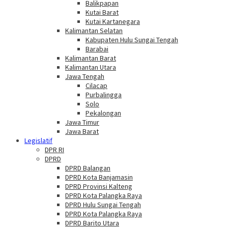
Balikpapan
Kutai Barat
Kutai Kartanegara
Kalimantan Selatan
Kabupaten Hulu Sungai Tengah
Barabai
Kalimantan Barat
Kalimantan Utara
Jawa Tengah
Cilacap
Purbalingga
Solo
Pekalongan
Jawa Timur
Jawa Barat
Legislatif
DPR RI
DPRD
DPRD Balangan
DPRD Kota Banjamasin
DPRD Provinsi Kalteng
DPRD Kota Palangka Raya
DPRD Hulu Sungai Tengah
DPRD Kota Palangka Raya
DPRD Barito Utara