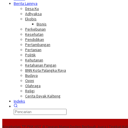
Berita Lainnya
Desa Ku
Adhyaksa
Ekobis
Bisnis
Perkebunan
Kesehatan
Pendidikan
Pertambangan
Pertanian
Politik
Kehutanan
Ketahanan Pangan
BNN Kota Palangka Raya
Budaya
Opini
Olahraga
Religi
Cerita Dayak Kalteng
Indeks
Headline
Kreativitas TP PKK HST di Tangan Mama Deden Berbuah Juara I Tingkat Kal