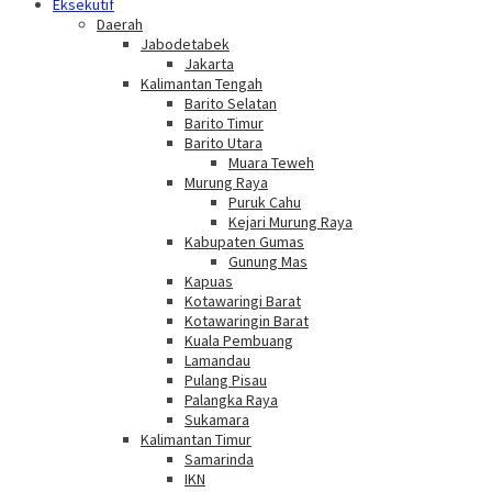
Eksekutif
Daerah
Jabodetabek
Jakarta
Kalimantan Tengah
Barito Selatan
Barito Timur
Barito Utara
Muara Teweh
Murung Raya
Puruk Cahu
Kejari Murung Raya
Kabupaten Gumas
Gunung Mas
Kapuas
Kotawaringi Barat
Kotawaringin Barat
Kuala Pembuang
Lamandau
Pulang Pisau
Palangka Raya
Sukamara
Kalimantan Timur
Samarinda
IKN