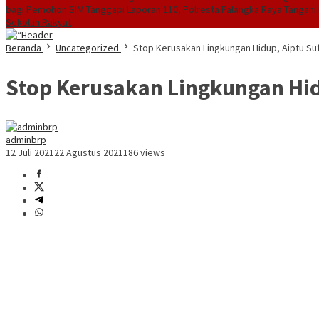
bagi Pemohon SIM
Tanggapi Laporan 110, Polresta Palangka Raya Tangani 
Sekolah Rakyat
Beranda
Uncategorized
Stop Kerusakan Lingkungan Hidup, Aiptu Sufi
Stop Kerusakan Lingkungan Hidu
adminbrp
12 Juli 2021
22 Agustus 2021
186 views