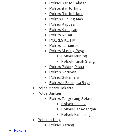
Polres Barito Selatan
Polres Barito Timur
Polres Barito Utara
Polres Gunung Mas
Polres Kapuas
Polres Katingan
Polres Kobar
POLRES KOTIM
Polres Lamandau
Polres Murung Raya
Polsek Murung
Polsek Tanah Siang
Polres Pulang Pisau
Polres Seruyan
Polres Sukamara
Polresta Palangka Raya
Polda Metro Jakarta
Polda Banten
Polres Tangerang Selatan
Polsek Cisauk
Polsek Pagedangan
Polsek Pamulang
Polda Jateng
Polres Batang
Hukum