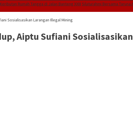
Keributan Rumah Tangga di Jalan Banteng XXIII
Silaturahmi Bersama Taruna A
ani Sosialisasikan Larangan Illegal Mining
p, Aiptu Sufiani Sosialisasikan 