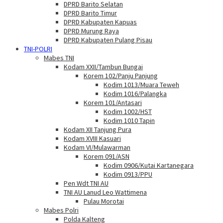
DPRD Barito Selatan
DPRD Barito Timur
DPRD Kabupaten Kapuas
DPRD Murung Raya
DPRD Kabupaten Pulang Pisau
TNI-POLRI
Mabes TNI
Kodam XXII/Tambun Bungai
Korem 102/Panju Panjung
Kodim 1013/Muara Teweh
Kodim 1016/Palangka
Korem 101/Antasari
Kodim 1002/HST
Kodim 1010 Tapin
Kodam XII Tanjung Pura
Kodam XVIII Kasuari
Kodam VI/Mulawarman
Korem 091/ASN
Kodim 0906/Kutai Kartanegara
Kodim 0913/PPU
Pen Wdt TNI AU
TNI AU Lanud Leo Wattimena
Pulau Morotai
Mabes Polri
Polda Kalteng