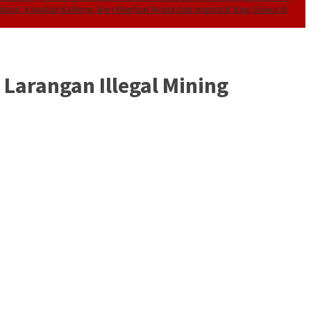
kpol, Kapolda Kalteng: Beri Manfaat Nyata dan Inspiratif Bagi Siswa di
Larangan Illegal Mining