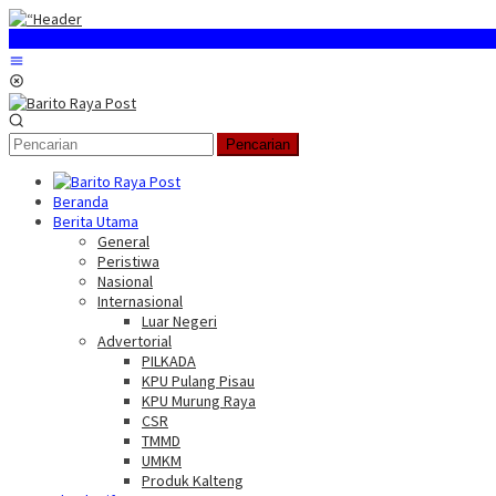
Loncat
ke
konten
Menu
Mobile
Pencarian
Beranda
Berita Utama
General
Peristiwa
Nasional
Internasional
Luar Negeri
Advertorial
PILKADA
KPU Pulang Pisau
KPU Murung Raya
CSR
TMMD
UMKM
Produk Kalteng