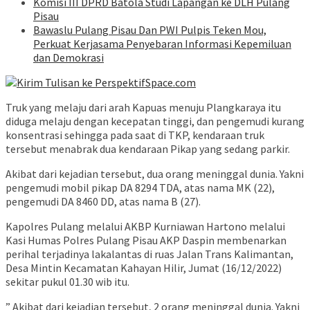
Komisi III DPRD Batola Studi Lapangan ke DLH Pulang
Pisau
Bawaslu Pulang Pisau Dan PWI Pulpis Teken Mou,
Perkuat Kerjasama Penyebaran Informasi Kepemiluan
dan Demokrasi
Truk yang melaju dari arah Kapuas menuju Plangkaraya itu
diduga melaju dengan kecepatan tinggi, dan pengemudi kurang
konsentrasi sehingga pada saat di TKP, kendaraan truk
tersebut menabrak dua kendaraan Pikap yang sedang parkir.
Akibat dari kejadian tersebut, dua orang meninggal dunia. Yakni
pengemudi mobil pikap DA 8294 TDA, atas nama MK (22),
pengemudi DA 8460 DD, atas nama B (27).
Kapolres Pulang melalui AKBP Kurniawan Hartono melalui
Kasi Humas Polres Pulang Pisau AKP Daspin membenarkan
perihal terjadinya lakalantas di ruas Jalan Trans Kalimantan,
Desa Mintin Kecamatan Kahayan Hilir, Jumat (16/12/2022)
sekitar pukul 01.30 wib itu.
” Akibat dari kejadian tersebut, 2 orang meninggal dunia. Yakni