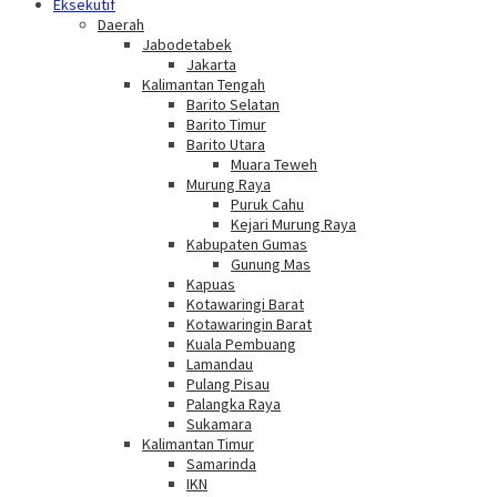
Eksekutif
Daerah
Jabodetabek
Jakarta
Kalimantan Tengah
Barito Selatan
Barito Timur
Barito Utara
Muara Teweh
Murung Raya
Puruk Cahu
Kejari Murung Raya
Kabupaten Gumas
Gunung Mas
Kapuas
Kotawaringi Barat
Kotawaringin Barat
Kuala Pembuang
Lamandau
Pulang Pisau
Palangka Raya
Sukamara
Kalimantan Timur
Samarinda
IKN