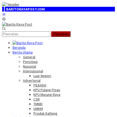
Loncat
ke
YAPOST.COM
konten
Menu
Mobile
Pencarian
Beranda
Berita Utama
General
Peristiwa
Nasional
Internasional
Luar Negeri
Advertorial
PILKADA
KPU Pulang Pisau
KPU Murung Raya
CSR
TMMD
UMKM
Produk Kalteng