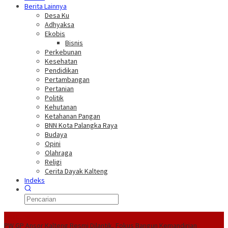
Berita Lainnya
Desa Ku
Adhyaksa
Ekobis
Bisnis
Perkebunan
Kesehatan
Pendidikan
Pertambangan
Pertanian
Politik
Kehutanan
Ketahanan Pangan
BNN Kota Palangka Raya
Budaya
Opini
Olahraga
Religi
Cerita Dayak Kalteng
Indeks
Headline
PW GP Ansor Kalteng Resmi Dilantik, Fokus Bangun Kemandirian