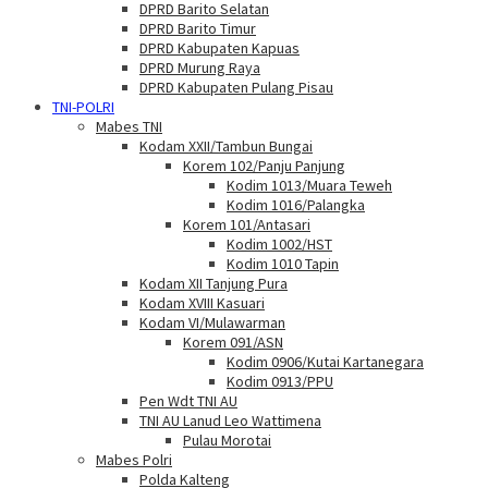
DPRD Barito Selatan
DPRD Barito Timur
DPRD Kabupaten Kapuas
DPRD Murung Raya
DPRD Kabupaten Pulang Pisau
TNI-POLRI
Mabes TNI
Kodam XXII/Tambun Bungai
Korem 102/Panju Panjung
Kodim 1013/Muara Teweh
Kodim 1016/Palangka
Korem 101/Antasari
Kodim 1002/HST
Kodim 1010 Tapin
Kodam XII Tanjung Pura
Kodam XVIII Kasuari
Kodam VI/Mulawarman
Korem 091/ASN
Kodim 0906/Kutai Kartanegara
Kodim 0913/PPU
Pen Wdt TNI AU
TNI AU Lanud Leo Wattimena
Pulau Morotai
Mabes Polri
Polda Kalteng