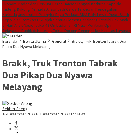
Ekonomi Kader dan Perkuat Peran Banser Tangani Karhutla
Kapolda
Kalteng Dukung Pemuda Ansor Jadi Garda Terdepan Pencegahan
Karhutla
Universitas Palangka Raya Perkuat SDM Polri Lewat Pusat Studi
Kepolisian
Pemkab HST Ajak Semua Elemen Bersinergi Penuhi Hak Anak
di Hari Anak Nasional ke-42
Ombudsman RI Mulai Penilaian Opini
Pelayanan Publik di Kalteng, Fokus Dorong Peningkatan Kualitas Layanan
Beranda
Berita Utama
General
Brakk, Truk Tronton Tabrak Dua
Pikap Dua Nyawa Melayang
Brakk, Truk Tronton Tabrak
Dua Pikap Dua Nyawa
Melayang
Sekber Aseng
16 Desember 2022
16 Desember 2022
414 views