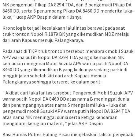
MK pengemudi Pikap DA 8294 TDA, dan B pengemudi Pikap DA
8460 DD, serta S penumpang Pikap DA 8460 DD menderita luka-
luka, ” ucap AKP Daspin dalam rilisnya
Kronologis terjadi kecelakaan lalulintas berawal pada saat
truk tronton Nopol R 1879 BK yang dikemudikan MDZ melaju
dari arah Kapuas menuju Palangkaraya.
Pada saat di TKP truk tronton tersebut menabrak mobil Suzuki
APV warna putih Nopol DA 8294 TDA yang dikemudikan MK
kemudian mengenai Mobil Suzuki APV warna putih Nopol DA
8460 DD yang dikemudikan B yang keduanya sedang parkir di
pinggir jalan sebelah kiri dari arah Kapuas menuju
Palangkaraya sehingga terseret ke dalam parit.
” Akibat dari laka lantas tersebut Pengemudi Mobil Suzuki APV
warna putih Nopol DA 8460 DD atas nama B meninggal dunia
dan penumpangnya atas nama S mengalami luka – luka dan
pengemudi mobil Suzuki APV warna putih Nopol DA 8294 TDA
atas nama MK meninggal dunia serta ketiga kendaraan
mengalami kerugian materil, ” jelas AKP Daspin
Kasi Humas Polres Pulang Pisau menjelaskan faktor penyebab