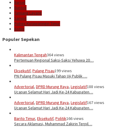
Barsel
Buntok
Tamiang Layang
Sampit
Polres Kotawaringin Timur
Kotim
Populer Sepekan
Kalimantan Tengah
364 views
Pertemuan Regional Saksi-Saksi Yehuwa 20…
Eksekutif
,
Pulang Pisau
199 views
PN Pulang Pisau Masuki Tahap Uji Publik …
Advertorial
,
DPRD Murung Raya
,
Legislatif
188 views
Ucapan Selamat Hari Jadi Ke-24 Kabupaten…
Advertorial
,
DPRD Murung Raya
,
Legislatif
167 views
Ucapan Selamat Hari Jadi Ke-24 Kabupaten…
Barito Timur
,
Eksekutif
,
Politik
166 views
Secara Aklamasi, Muhammad Zakirin Terpil…