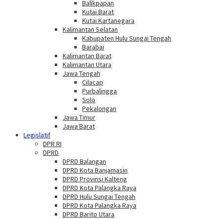
Balikpapan
Kutai Barat
Kutai Kartanegara
Kalimantan Selatan
Kabupaten Hulu Sungai Tengah
Barabai
Kalimantan Barat
Kalimantan Utara
Jawa Tengah
Cilacap
Purbalingga
Solo
Pekalongan
Jawa Timur
Jawa Barat
Legislatif
DPR RI
DPRD
DPRD Balangan
DPRD Kota Banjamasin
DPRD Provinsi Kalteng
DPRD Kota Palangka Raya
DPRD Hulu Sungai Tengah
DPRD Kota Palangka Raya
DPRD Barito Utara