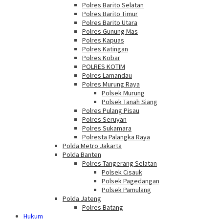
Polres Barito Selatan
Polres Barito Timur
Polres Barito Utara
Polres Gunung Mas
Polres Kapuas
Polres Katingan
Polres Kobar
POLRES KOTIM
Polres Lamandau
Polres Murung Raya
Polsek Murung
Polsek Tanah Siang
Polres Pulang Pisau
Polres Seruyan
Polres Sukamara
Polresta Palangka Raya
Polda Metro Jakarta
Polda Banten
Polres Tangerang Selatan
Polsek Cisauk
Polsek Pagedangan
Polsek Pamulang
Polda Jateng
Polres Batang
Hukum