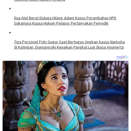
Dua Alat Berat Diduga Hilang dalam Kasus Perambahan HPK
Sukamara Kuasa Hukum Pelapor Pertanyakan Penyidik
Tiga Personel Polri Gugur Saat Bertugas Ungkap Kasus Narkoba
di Katingan, Dianugerahi Kenaikan Pangkat Luar Biasa Anumerta