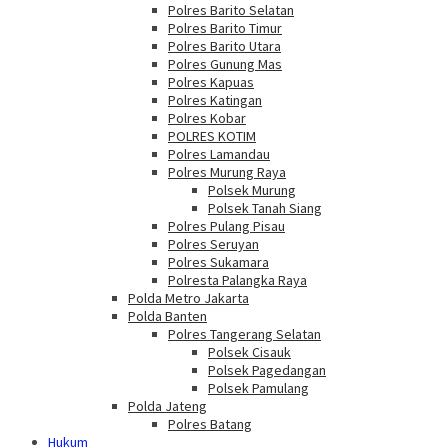
Polres Barito Selatan
Polres Barito Timur
Polres Barito Utara
Polres Gunung Mas
Polres Kapuas
Polres Katingan
Polres Kobar
POLRES KOTIM
Polres Lamandau
Polres Murung Raya
Polsek Murung
Polsek Tanah Siang
Polres Pulang Pisau
Polres Seruyan
Polres Sukamara
Polresta Palangka Raya
Polda Metro Jakarta
Polda Banten
Polres Tangerang Selatan
Polsek Cisauk
Polsek Pagedangan
Polsek Pamulang
Polda Jateng
Polres Batang
Hukum