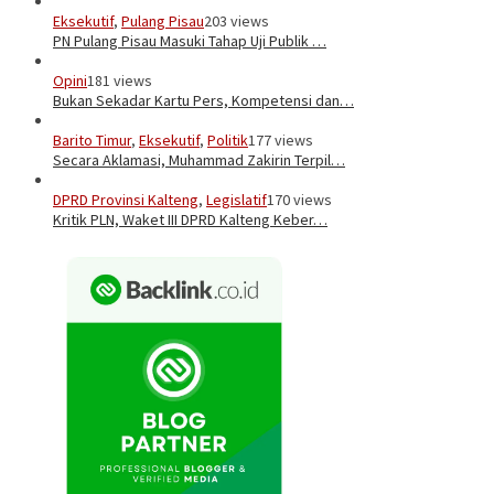
Eksekutif
,
Pulang Pisau
203 views
PN Pulang Pisau Masuki Tahap Uji Publik …
Opini
181 views
Bukan Sekadar Kartu Pers, Kompetensi dan…
Barito Timur
,
Eksekutif
,
Politik
177 views
Secara Aklamasi, Muhammad Zakirin Terpil…
DPRD Provinsi Kalteng
,
Legislatif
170 views
Kritik PLN, Waket III DPRD Kalteng Keber…