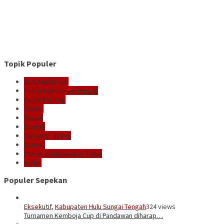
Topik Populer
Giat Kepolisian
Polda Kalimantan Tengah
Polda Kalteng
Bartim
Barsel
Buntok
Tamiang Layang
Sampit
Polres Kotawaringin Timur
Kotim
Populer Sepekan
Eksekutif
,
Kabupaten Hulu Sungai Tengah
324 views
Turnamen Kemboja Cup di Pandawan diharap…