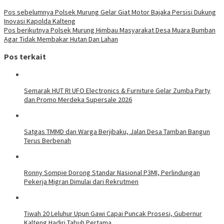
Navigasi
Pos sebelumnya
Polsek Murung Gelar Giat Motor Bajaka Persisi Dukung
Inovasi Kapolda Kalteng
pos
Pos berikutnya
Polsek Murung Himbau Masyarakat Desa Muara Bumban
Agar Tidak Membakar Hutan Dan Lahan
Pos terkait
Semarak HUT RI UFO Electronics & Furniture Gelar Zumba Party
dan Promo Merdeka Supersale 2026
Satgas TMMD dan Warga Berjibaku, Jalan Desa Tamban Bangun
Terus Berbenah
Ronny Sompie Dorong Standar Nasional P3MI, Perlindungan
Pekerja Migran Dimulai dari Rekrutmen
Tiwah 20 Leluhur Upun Gawi Capai Puncak Prosesi, Gubernur
Kalteng Hadiri Tabuh Pertama