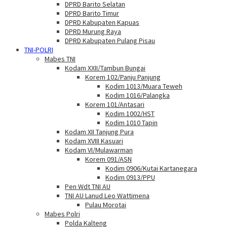
DPRD Barito Selatan
DPRD Barito Timur
DPRD Kabupaten Kapuas
DPRD Murung Raya
DPRD Kabupaten Pulang Pisau
TNI-POLRI
Mabes TNI
Kodam XXII/Tambun Bungai
Korem 102/Panju Panjung
Kodim 1013/Muara Teweh
Kodim 1016/Palangka
Korem 101/Antasari
Kodim 1002/HST
Kodim 1010 Tapin
Kodam XII Tanjung Pura
Kodam XVIII Kasuari
Kodam VI/Mulawarman
Korem 091/ASN
Kodim 0906/Kutai Kartanegara
Kodim 0913/PPU
Pen Wdt TNI AU
TNI AU Lanud Leo Wattimena
Pulau Morotai
Mabes Polri
Polda Kalteng