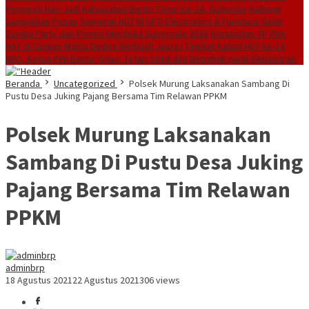
Peringati Hari Jadi Kabupaten Barito Timur Ke-24, Gubernur Kalteng
Sampaikan Pesan
Semarak HUT RI UFO Electronics & Furniture Gelar
Zumba Party dan Promo Merdeka Supersale 2026
Kreativitas TP PKK
HST di Tangan Mama Deden Berbuah Juara I Tingkat Kalsel
HUT ke-14
IWO, Ketua PWI Barito Timur: Tetap Solid dan Berpihak pada Kebenaran
Beranda
Uncategorized
Polsek Murung Laksanakan Sambang Di
Pustu Desa Juking Pajang Bersama Tim Relawan PPKM
Polsek Murung Laksanakan
Sambang Di Pustu Desa Juking
Pajang Bersama Tim Relawan
PPKM
adminbrp
18 Agustus 2021
22 Agustus 2021
306 views