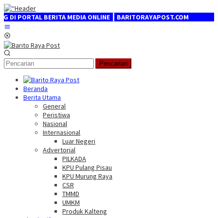
Loncat
ke
AL BERITA MEDIA ONLINE ┃ BARITORAYAPOST.COM
konten
Menu
Mobile
Pencarian
Beranda
Berita Utama
General
Peristiwa
Nasional
Internasional
Luar Negeri
Advertorial
PILKADA
KPU Pulang Pisau
KPU Murung Raya
CSR
TMMD
UMKM
Produk Kalteng