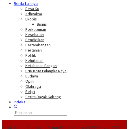
Berita Lainnya
Desa Ku
Adhyaksa
Ekobis
Bisnis
Perkebunan
Kesehatan
Pendidikan
Pertambangan
Pertanian
Politik
Kehutanan
Ketahanan Pangan
BNN Kota Palangka Raya
Budaya
Opini
Olahraga
Religi
Cerita Dayak Kalteng
Indeks
Headline
Bupati Samsul Rizal Lepas Ribuan Peserta Funbike HST Menyala 2026