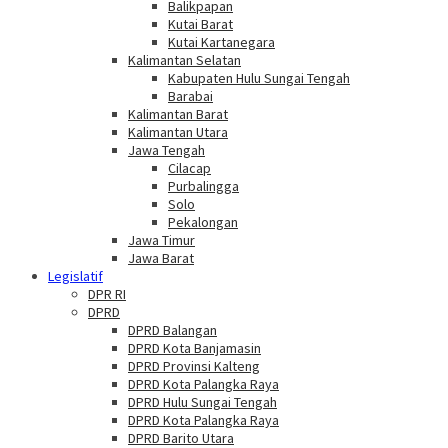
Balikpapan
Kutai Barat
Kutai Kartanegara
Kalimantan Selatan
Kabupaten Hulu Sungai Tengah
Barabai
Kalimantan Barat
Kalimantan Utara
Jawa Tengah
Cilacap
Purbalingga
Solo
Pekalongan
Jawa Timur
Jawa Barat
Legislatif
DPR RI
DPRD
DPRD Balangan
DPRD Kota Banjamasin
DPRD Provinsi Kalteng
DPRD Kota Palangka Raya
DPRD Hulu Sungai Tengah
DPRD Kota Palangka Raya
DPRD Barito Utara