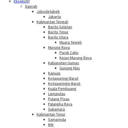
Eksekutif
Daerah
Jabodetabek
Jakarta
Kalimantan Tengah
Barito Selatan
Barito Timur
Barito Utara
Muara Teweh
Murung Raya
Puruk Cahu
Kejari Murung Raya
Kabupaten Gumas
Gunung Mas
Kapuas
Kotawaringi Barat
Kotawaringin Barat
Kuala Pembuang
Lamandau
Pulang Pisau
Palangka Raya
Sukamara
Kalimantan Timur
Samarinda
IKN