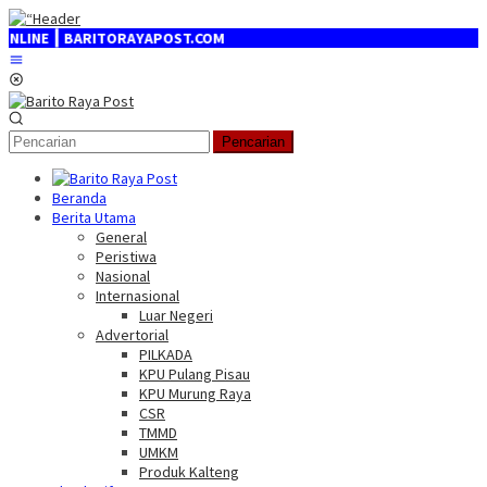
Loncat
ke
ARITORAYAPOST.COM
konten
Menu
Mobile
Pencarian
Beranda
Berita Utama
General
Peristiwa
Nasional
Internasional
Luar Negeri
Advertorial
PILKADA
KPU Pulang Pisau
KPU Murung Raya
CSR
TMMD
UMKM
Produk Kalteng