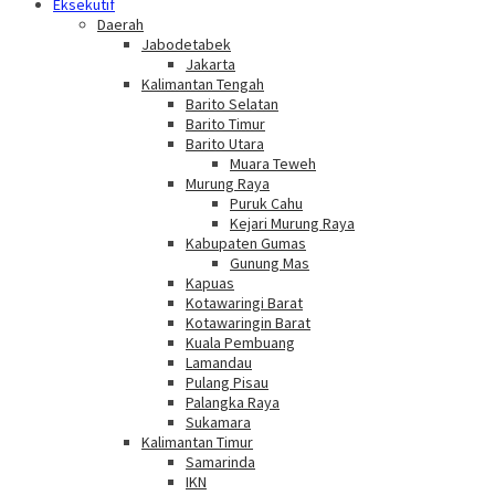
Eksekutif
Daerah
Jabodetabek
Jakarta
Kalimantan Tengah
Barito Selatan
Barito Timur
Barito Utara
Muara Teweh
Murung Raya
Puruk Cahu
Kejari Murung Raya
Kabupaten Gumas
Gunung Mas
Kapuas
Kotawaringi Barat
Kotawaringin Barat
Kuala Pembuang
Lamandau
Pulang Pisau
Palangka Raya
Sukamara
Kalimantan Timur
Samarinda
IKN