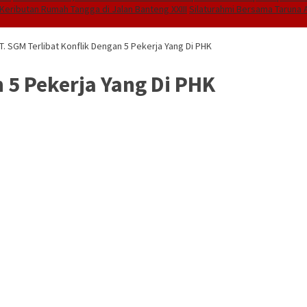
Keributan Rumah Tangga di Jalan Banteng XXIII
Silaturahmi Bersama Taruna A
T. SGM Terlibat Konflik Dengan 5 Pekerja Yang Di PHK
n 5 Pekerja Yang Di PHK