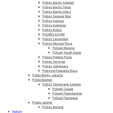
Polres Barito Selatan
Polres Barito Timur
Polres Barito Utara
Polres Gunung Mas
Polres Kapuas
Polres Katingan
Polres Kobar
POLRES KOTIM
Polres Lamandau
Polres Murung Raya
Polsek Murung
Polsek Tanah Siang
Polres Pulang Pisau
Polres Seruyan
Polres Sukamara
Polresta Palangka Raya
Polda Metro Jakarta
Polda Banten
Polres Tangerang Selatan
Polsek Cisauk
Polsek Pagedangan
Polsek Pamulang
Polda Jateng
Polres Batang
Hukum