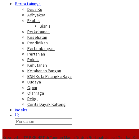
Berita Lainnya
Desa Ku
Adhyaksa
Ekobis
Bisnis
Perkebunan
Kesehatan
Pendidikan
Pertambangan
Pertanian
Politik
Kehutanan
Ketahanan Pangan
BNN Kota Palangka Raya
Budaya
Opini
Olahraga
Religi
Cerita Dayak Kalteng
Indeks
Headline
Kreativitas TP PKK HST di Tangan Mama Deden Berbuah Juara I Tingkat Kal