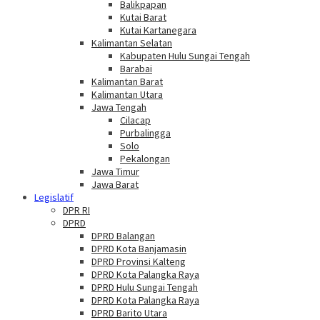
Balikpapan
Kutai Barat
Kutai Kartanegara
Kalimantan Selatan
Kabupaten Hulu Sungai Tengah
Barabai
Kalimantan Barat
Kalimantan Utara
Jawa Tengah
Cilacap
Purbalingga
Solo
Pekalongan
Jawa Timur
Jawa Barat
Legislatif
DPR RI
DPRD
DPRD Balangan
DPRD Kota Banjamasin
DPRD Provinsi Kalteng
DPRD Kota Palangka Raya
DPRD Hulu Sungai Tengah
DPRD Kota Palangka Raya
DPRD Barito Utara