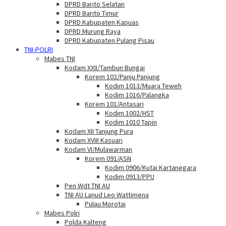
DPRD Barito Selatan
DPRD Barito Timur
DPRD Kabupaten Kapuas
DPRD Murung Raya
DPRD Kabupaten Pulang Pisau
TNI-POLRI
Mabes TNI
Kodam XXII/Tambun Bungai
Korem 102/Panju Panjung
Kodim 1013/Muara Teweh
Kodim 1016/Palangka
Korem 101/Antasari
Kodim 1002/HST
Kodim 1010 Tapin
Kodam XII Tanjung Pura
Kodam XVIII Kasuari
Kodam VI/Mulawarman
Korem 091/ASN
Kodim 0906/Kutai Kartanegara
Kodim 0913/PPU
Pen Wdt TNI AU
TNI AU Lanud Leo Wattimena
Pulau Morotai
Mabes Polri
Polda Kalteng