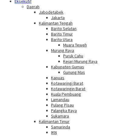
Eksekutif
Daerah
Jabodetabek
Jakarta
Kalimantan Tengah
Barito Selatan
Barito Timur
Barito Utara
Muara Teweh
Murung Raya
Puruk Cahu
Kejari Murung Raya
Kabupaten Gumas
Gunung Mas
Kapuas
Kotawaringi Barat
Kotawaringin Barat
Kuala Pembuang
Lamandau
Pulang Pisau
Palangka Raya
Sukamara
Kalimantan Timur
Samarinda
IKN