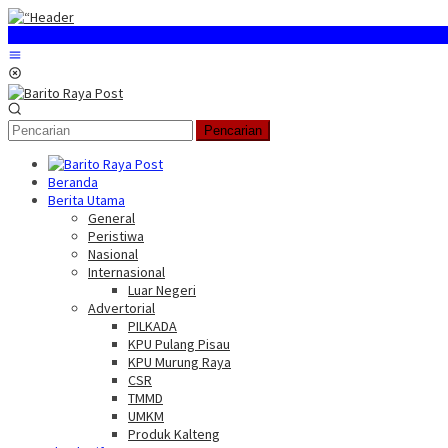
Loncat
ke
konten
Menu
Mobile
Pencarian
Beranda
Berita Utama
General
Peristiwa
Nasional
Internasional
Luar Negeri
Advertorial
PILKADA
KPU Pulang Pisau
KPU Murung Raya
CSR
TMMD
UMKM
Produk Kalteng