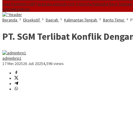
bagi Pemohon SIM
Tanggapi Laporan 110, Polresta Palangka Raya Tangani 
Sekolah Rakyat
Beranda
Eksekutif
Daerah
Kalimantan Tengah
Barito Timur
P
PT. SGM Terlibat Konflik Denga
adminbrp1
17 Mei 2025
26 Juli 2025
4,596 views